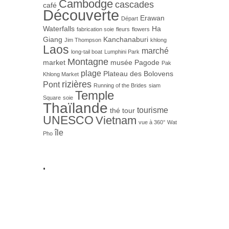
Cambodge
cascades
café
Découverte
Erawan
Départ
Waterfalls
Ha
fabrication soie
fleurs
flowers
Giang
Kanchanaburi
Jim Thompson
khlong
Laos
marché
long-tail boat
Lumphini Park
Montagne
market
musée
Pagode
Pak
plage
Plateau des Bolovens
Khlong Market
rizières
Pont
Running of the Brides
siam
Temple
Square
soie
Thaïlande
tourisme
thé
tour
UNESCO
Vietnam
vue à 360°
Wat
île
Pho
.