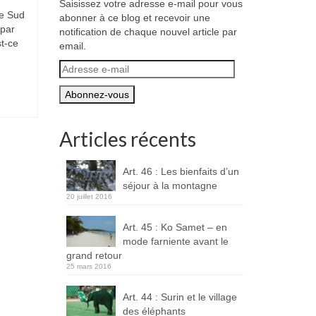
Saisissez votre adresse e-mail pour vous
te Sud
abonner à ce blog et recevoir une
par
notification de chaque nouvel article par
t-ce
email.
Adresse
e-
mail
Articles récents
Art. 46 : Les bienfaits d’un
séjour à la montagne
20 juillet 2016
Art. 45 : Ko Samet – en
mode farniente avant le
grand retour
25 mars 2016
Art. 44 : Surin et le village
des éléphants