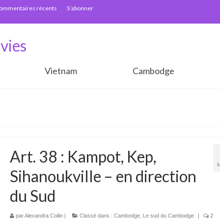
ommentaires récents
S’abonner
vies
Vietnam
Cambodge
Art. 38 : Kampot, Kep,
Sihanoukville – en direction
du Sud
par
Alexandra Collin
|
Classé dans :
Cambodge
,
Le sud du Cambodge
|
2