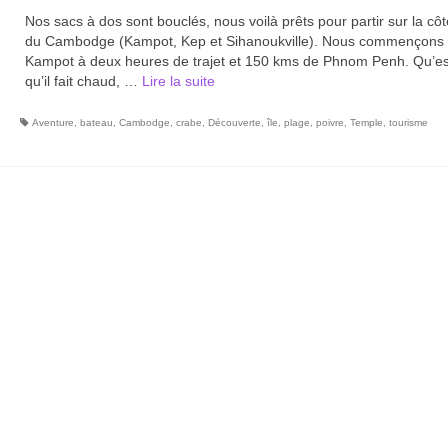
Nos sacs à dos sont bouclés, nous voilà prêts pour partir sur la cô
du Cambodge (Kampot, Kep et Sihanoukville). Nous commençons 
Kampot à deux heures de trajet et 150 kms de Phnom Penh. Qu’es
qu’il fait chaud, …
Lire la suite­­
Aventure
,
bateau
,
Cambodge
,
crabe
,
Découverte
,
île
,
plage
,
poivre
,
Temple
,
tourisme