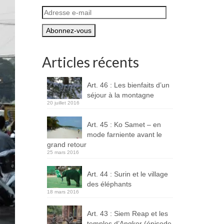
Adresse
e-
mail
Articles récents
Art. 46 : Les bienfaits d’un
séjour à la montagne
20 juillet 2016
Art. 45 : Ko Samet – en
mode farniente avant le
grand retour
25 mars 2016
Art. 44 : Surin et le village
des éléphants
18 mars 2016
Art. 43 : Siem Reap et les
temples d’Angkor (épisode