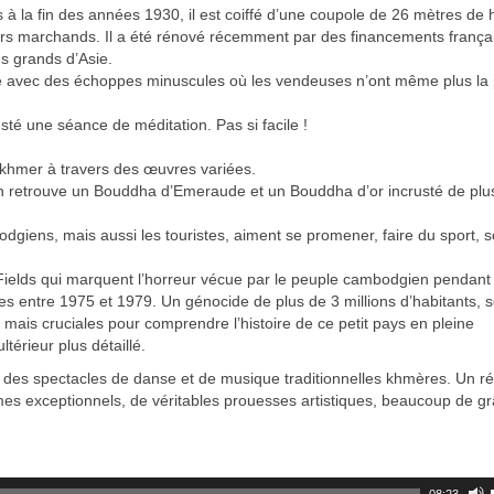
s à la fin des années 1930, il est coiffé d’une coupole de 26 mètres de 
eurs marchands. Il a été rénové récemment par des financements françai
s grands d’Asie.
que avec des échoppes minuscules où les vendeuses n’ont même plus la
té une séance de méditation. Pas si facile !
t khmer à travers des œuvres variées.
 on retrouve un Bouddha d’Emeraude et un Bouddha d’or incrusté de plu
dgiens, mais aussi les touristes, aiment se promener, faire du sport, s
 Fields qui marquent l’horreur vécue par le peuple cambodgien pendant 
 entre 1975 et 1979. Un génocide de plus de 3 millions d’habitants, s
mais cruciales pour comprendre l’histoire de ce petit pays en pleine
ltérieur plus détaillé.
 des spectacles de danse et de musique traditionnelles khmères. Un ré
mes exceptionnels, de véritables prouesses artistiques, beaucoup de g