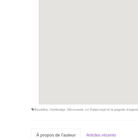
Bouddha
,
Cambodge
,
Découverte
,
Le Palais royal et la pagode d'argent
À propos de l'auteur
Articles récents