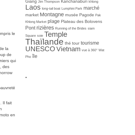
Giang
Kanchanaburi
Jim Thompson
khlong
Laos
marché
long-tail boat
Lumphini Park
Montagne
market
musée
Pagode
Pak
plage
Plateau des Bolovens
Khlong Market
rizières
Pont
Running of the Brides
siam
Temple
mpris le
Square
soie
Thaïlande
tourisme
thé
tour
UNESCO
Vietnam
de la
vue à 360°
Wat
coup de
île
Pho
niers qui
, des
.
omorrow
 pauvreté
Il fait
n
 moto en