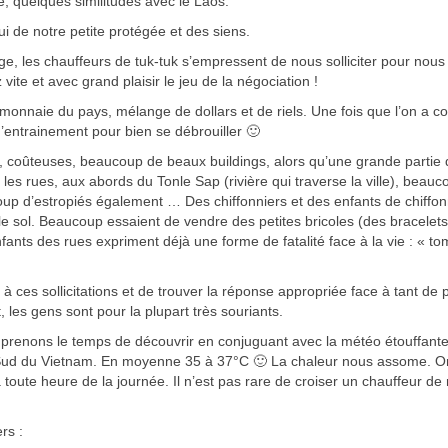
, quelques similitudes avec le Laos.
i de notre petite protégée et des siens.
, les chauffeurs de tuk-tuk s’empressent de nous solliciter pour nous
ite et avec grand plaisir le jeu de la négociation !
nnaie du pays, mélange de dollars et de riels. Une fois que l’on a co
 d’entrainement pour bien se débrouiller 🙂
s, coûteuses, beaucoup de beaux buildings, alors qu’une grande partie 
 les rues, aux abords du Tonle Sap (rivière qui traverse la ville), beau
up d’estropiés également … Des chiffonniers et des enfants de chiffon
le sol. Beaucoup essaient de vendre des petites bricoles (des bracelets
fants des rues expriment déjà une forme de fatalité face à la vie : « t
s à ces sollicitations et de trouver la réponse appropriée face à tant de
t, les gens sont pour la plupart très souriants.
renons le temps de découvrir en conjuguant avec la météo étouffante. 
e Sud du Vietnam. En moyenne 35 à 37°C 🙂 La chaleur nous assome. O
 toute heure de la journée. Il n’est pas rare de croiser un chauffeur de
rs :