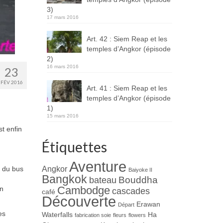
3)
17 mars 2016
Art. 42 : Siem Reap et les
temples d’Angkor (épisode
2)
16 mars 2016
23
FÉV 2016
Art. 41 : Siem Reap et les
temples d’Angkor (épisode
1)
15 mars 2016
t enfin
Étiquettes
Aventure
Angkor
l du bus
Baiyoke II
Bangkok
Bouddha
bateau
Cambodge
on
cascades
café
Découverte
Erawan
Départ
es
Waterfalls
Ha
fabrication soie
fleurs
flowers