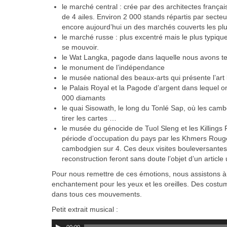
le marché central : crée par des architectes françai
de 4 ailes. Environ 2 000 stands répartis par sect
encore aujourd’hui un des marchés couverts les plu
le marché russe : plus excentré mais le plus typi
se mouvoir.
le Wat Langka, pagode dans laquelle nous avons tes
le monument de l’indépendance
le musée national des beaux-arts qui présente l’ar
le Palais Royal et la Pagode d’argent dans lequel
000 diamants
le quai Sisowath, le long du Tonlé Sap, où les cambo
tirer les cartes …
le musée du génocide de Tuol Sleng et les Killings
période d’occupation du pays par les Khmers Rouges
cambodgien sur 4. Ces deux visites bouleversantes 
reconstruction feront sans doute l’objet d’un article u
Pour nous remettre de ces émotions, nous assistons à
enchantement pour les yeux et les oreilles. Des costu
dans tous ces mouvements.
Petit extrait musical :
Lecteur