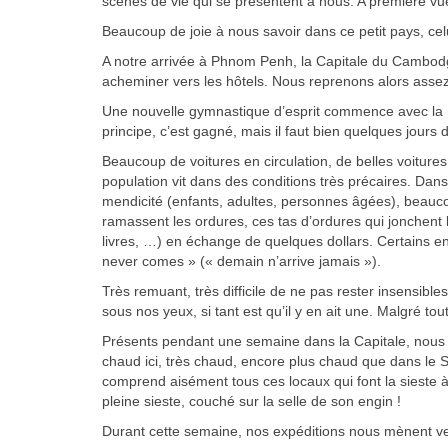
scènes de vie qui se présentent à nous. A première vue
Beaucoup de joie à nous savoir dans ce petit pays, celu
A notre arrivée à Phnom Penh, la Capitale du Cambodge
acheminer vers les hôtels. Nous reprenons alors assez v
Une nouvelle gymnastique d’esprit commence avec la mo
principe, c’est gagné, mais il faut bien quelques jours
Beaucoup de voitures en circulation, de belles voiture
population vit dans des conditions très précaires. Dans
mendicité (enfants, adultes, personnes âgées), beauco
ramassent les ordures, ces tas d’ordures qui jonchent 
livres, …) en échange de quelques dollars. Certains en
never comes » (« demain n’arrive jamais »).
Très remuant, très difficile de ne pas rester insensible
sous nos yeux, si tant est qu’il y en ait une. Malgré tou
Présents pendant une semaine dans la Capitale, nous p
chaud ici, très chaud, encore plus chaud que dans l
comprend aisément tous ces locaux qui font la sieste à
pleine sieste, couché sur la selle de son engin !
Durant cette semaine, nos expéditions nous mènent ve