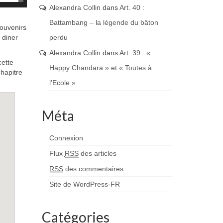
les
Alexandra Collin
dans
Art. 40 :
flèches
Battambang – la légende du bâton
souvenirs
haut/bas
 diner
pour
perdu
augmenter
Alexandra Collin
dans
Art. 39 : «
ou
cette
diminuer
Happy Chandara » et « Toutes à
chapitre
le
l’Ecole »
volume.
Méta
Connexion
Flux
RSS
des articles
RSS
des commentaires
Site de WordPress-FR
Catégories