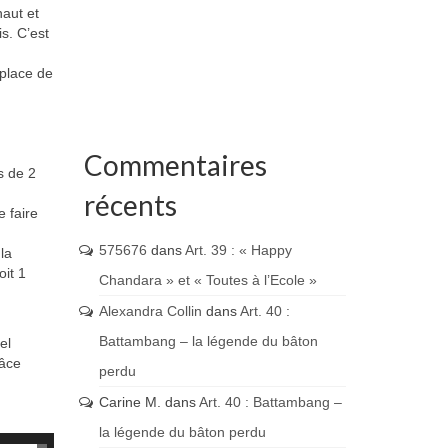
haut et
s. C’est
 place de
Commentaires
s de 2
récents
e faire
575676
dans
Art. 39 : « Happy
la
oit 1
Chandara » et « Toutes à l’Ecole »
Alexandra Collin
dans
Art. 40 :
Battambang – la légende du bâton
el
râce
perdu
Carine M.
dans
Art. 40 : Battambang –
la légende du bâton perdu
Utilisez