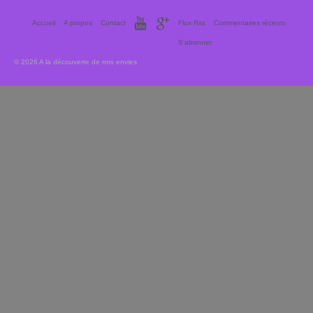
Accueil
A propos
Contact
Flux Rss
Commentaires récents
S’abonner
© 2026 A la découverte de nos envies