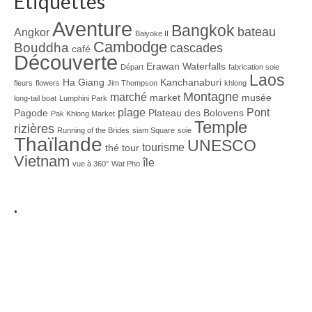
Étiquettes
Aventure
Bangkok
bateau
Angkor
Baiyoke II
Cambodge
Bouddha
cascades
café
Découverte
Erawan Waterfalls
Départ
fabrication soie
Laos
Ha Giang
Kanchanaburi
fleurs
flowers
Jim Thompson
khlong
Montagne
marché
market
musée
long-tail boat
Lumphini Park
plage
Pont
Pagode
Plateau des Bolovens
Pak Khlong Market
Temple
rizières
Running of the Brides
siam Square
soie
Thaïlande
UNESCO
tourisme
thé
tour
Vietnam
île
vue à 360°
Wat Pho
.