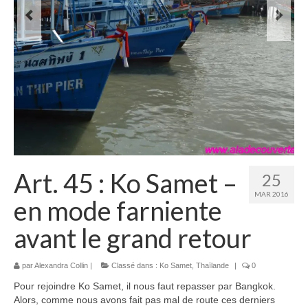
Laos
Carte du Laos
Laos – infos
Paludisme au Laos
Les articles du Laos
Vietnam
Art. 45 : Ko Samet –
25
Carte du Vietnam
MAR 2016
en mode farniente
Vietnam – Infos
avant le grand retour
Paludisme au Vietnam
Les articles du Vietnam
par
Alexandra Collin
|
Classé dans :
Ko Samet
,
Thaïlande
|
0
Pour rejoindre Ko Samet, il nous faut repasser par Bangkok.
Cambodge
Alors, comme nous avons fait pas mal de route ces derniers