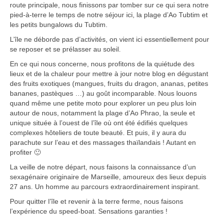
route principale, nous finissons par tomber sur ce qui sera notre
Boucles d’articles
pied-à-terre le temps de notre séjour ici, la plage d’Ao Tubtim et
les petits bungalows du Tubtim.
Commentaires récents
L’île ne déborde pas d’activités, on vient ici essentiellement pour
Archives des articles
se reposer et se prélasser au soleil.
En ce qui nous concerne, nous profitons de la quiétude des
Nuage d’étiquettes
lieux et de la chaleur pour mettre à jour notre blog en dégustant
des fruits exotiques (mangues, fruits du dragon, ananas, petites
Flux RSS : Les articles
bananes, pastèques …) au goût incomparable. Nous louons
quand même une petite moto pour explorer un peu plus loin
Flux Rss : Les commentaires
autour de nous, notamment la plage d’Ao Phrao, la seule et
unique située à l’ouest de l’île où ont été édifiés quelques
Images à la Une
complexes hôteliers de toute beauté. Et puis, il y aura du
parachute sur l’eau et des massages thaïlandais ! Autant en
Menu
profiter 🙂
La veille de notre départ, nous faisons la connaissance d’un
sexagénaire originaire de Marseille, amoureux des lieux depuis
27 ans. Un homme au parcours extraordinairement inspirant.
Pour quitter l’île et revenir à la terre ferme, nous faisons
l’expérience du speed-boat. Sensations garanties !