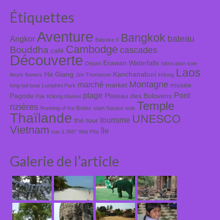
Étiquettes
Aventure
Bangkok
bateau
Angkor
Baiyoke II
Cambodge
Bouddha
cascades
café
Découverte
Erawan Waterfalls
Départ
fabrication soie
Laos
Ha Giang
Kanchanaburi
fleurs
flowers
Jim Thompson
khlong
Montagne
marché
market
musée
long-tail boat
Lumphini Park
plage
Pont
Pagode
Plateau des Bolovens
Pak Khlong Market
Temple
rizières
Running of the Brides
siam Square
soie
Thaïlande
UNESCO
tourisme
thé
tour
Vietnam
île
vue à 360°
Wat Pho
Galerie de l’article