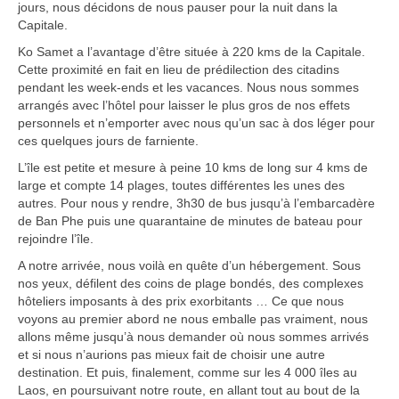
jours, nous décidons de nous pauser pour la nuit dans la
Carte du Cambodge
Capitale.
Cambodge – Infos
Ko Samet a l’avantage d’être située à 220 kms de la Capitale.
Cette proximité en fait en lieu de prédilection des citadins
Toutes à l’école
pendant les week-ends et les vacances. Nous nous sommes
arrangés avec l’hôtel pour laisser le plus gros de nos effets
Paludisme au Cambodge
personnels et n’emporter avec nous qu’un sac à dos léger pour
ces quelques jours de farniente.
Les articles du Cambodge
L’île est petite et mesure à peine 10 kms de long sur 4 kms de
large et compte 14 plages, toutes différentes les unes des
France
autres. Pour nous y rendre, 3h30 de bus jusqu’à l’embarcadère
de Ban Phe puis une quarantaine de minutes de bateau pour
Carte de la France
rejoindre l’île.
A notre arrivée, nous voilà en quête d’un hébergement. Sous
Notre région, la Normandie
nos yeux, défilent des coins de plage bondés, des complexes
hôteliers imposants à des prix exorbitants … Ce que nous
Ville : Paris
voyons au premier abord ne nous emballe pas vraiment, nous
allons même jusqu’à nous demander où nous sommes arrivés
Blog
et si nous n’aurions pas mieux fait de choisir une autre
destination. Et puis, finalement, comme sur les 4 000 îles au
Catégories
Laos, en poursuivant notre route, en allant tout au bout de la