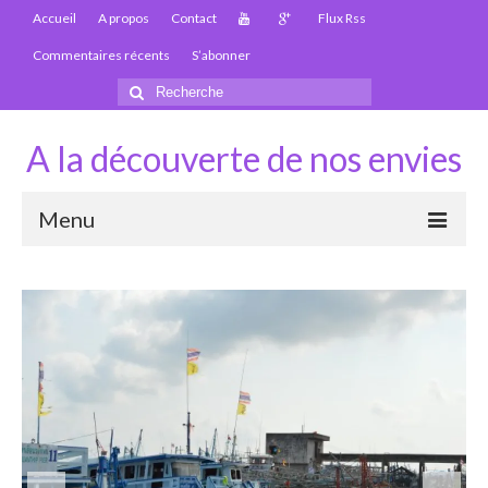
Accueil
A propos
Contact
Flux Rss
Commentaires récents
S’abonner
Rechercher
:
A la découverte de nos envies
Menu
Thaïlande
Carte Thaïlande
Thaïlande – Infos
Paludisme en Thaïlande
Les articles de la Thaïlande