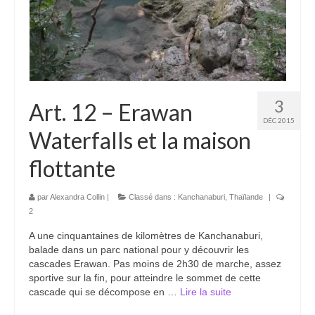
Boucles d’articles
Commentaires récents
Archives des articles
Nuage d’étiquettes
3
Art. 12 – Erawan
DÉC 2015
Flux RSS : Les articles
Waterfalls et la maison
Flux Rss : Les commentaires
flottante
Images à la Une
par
Alexandra Collin
|
Classé dans :
Kanchanaburi
,
Thaïlande
|
2
Menu
A une cinquantaines de kilomètres de Kanchanaburi,
balade dans un parc national pour y découvrir les
cascades Erawan. Pas moins de 2h30 de marche, assez
sportive sur la fin, pour atteindre le sommet de cette
cascade qui se décompose en …
Lire la suite­­