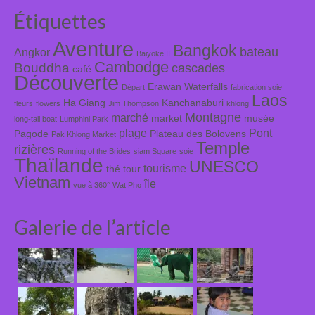
Étiquettes
Aventure
Bangkok
bateau
Angkor
Baiyoke II
Cambodge
Bouddha
cascades
café
Découverte
Erawan Waterfalls
Départ
fabrication soie
Laos
Ha Giang
Kanchanaburi
fleurs
flowers
Jim Thompson
khlong
Montagne
marché
market
musée
long-tail boat
Lumphini Park
plage
Pont
Pagode
Plateau des Bolovens
Pak Khlong Market
Temple
rizières
Running of the Brides
siam Square
soie
Thaïlande
UNESCO
tourisme
thé
tour
Vietnam
île
vue à 360°
Wat Pho
Galerie de l’article