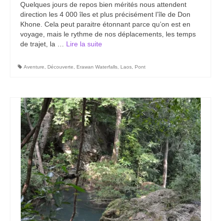
Quelques jours de repos bien mérités nous attendent
Carte du Cambodge
direction les 4 000 îles et plus précisément l’île de Don
Khone. Cela peut paraitre étonnant parce qu’on est en
Cambodge – Infos
voyage, mais le rythme de nos déplacements, les temps
de trajet, la …
Lire la suite­­
Toutes à l’école
Paludisme au Cambodge
Aventure
,
Découverte
,
Erawan Waterfalls
,
Laos
,
Pont
Les articles du Cambodge
France
Carte de la France
Notre région, la Normandie
Ville : Paris
Blog
Catégories