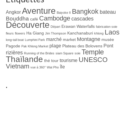
Aventure
Bangkok
bateau
Angkor
Baiyoke II
Cambodge
Bouddha
cascades
café
Découverte
Erawan Waterfalls
Départ
fabrication soie
Laos
Ha Giang
Kanchanaburi
fleurs
flowers
Jim Thompson
khlong
Montagne
marché
market
musée
long-tail boat
Lumphini Park
plage
Pont
Pagode
Plateau des Bolovens
Pak Khlong Market
Temple
rizières
Running of the Brides
siam Square
soie
Thaïlande
UNESCO
tourisme
thé
tour
Vietnam
île
vue à 360°
Wat Pho
.