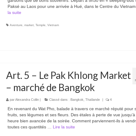
gardons que de bons souvenirs. Départ à 5h30 en « sleeping-bus 
Paksé au Laos pour une arrivée à Hué, dans le Centre du Vietn
la suite­­
Aventure
,
market
,
Temple
,
Vietnam
Art. 5 – Le Pak Khlong Market
– marché de Bangkok
par
Alexandra Collin
|
Classé dans :
Bangkok
,
Thaïlande
|
4
En revenant du Wat Pho, balade à travers ce marché réputé pour 
fruits, ses légumes et ses fleurs. Des étales à perte de vue jusqu’à
heure bien avancée de la soirée. Comment parviennent-ils à vend
toutes ces quantités …
Lire la suite­­