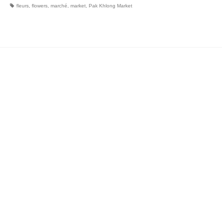
fleurs
,
flowers
,
marché
,
market
,
Pak Khlong Market