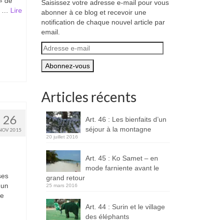
» de
Saisissez votre adresse e-mail pour vous
am …
Lire
abonner à ce blog et recevoir une
notification de chaque nouvel article par
email.
Adresse
e-
mail
Articles récents
26
Art. 46 : Les bienfaits d’un
séjour à la montagne
NOV 2015
20 juillet 2016
Art. 45 : Ko Samet – en
mode farniente avant le
ses
grand retour
 un
25 mars 2016
re
Art. 44 : Surin et le village
des éléphants