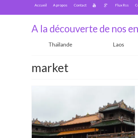
Accueil
A propos
Contact
Flux Rss
C
A la découverte de nos en
Thaïlande
Laos
market