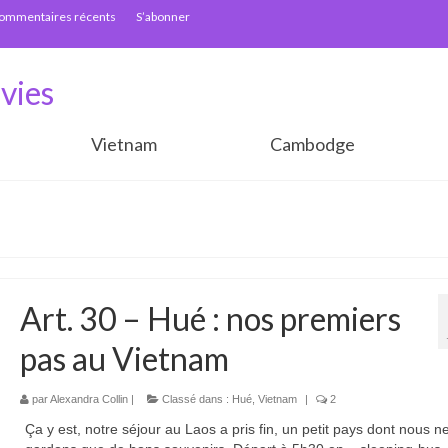
ommentaires récents
S’abonner
vies
Vietnam
Cambodge
Art. 30 – Hué : nos premiers
pas au Vietnam
par
Alexandra Collin
|
Classé dans :
Hué
,
Vietnam
|
2
Ça y est, notre séjour au Laos a pris fin, un petit pays dont nous n