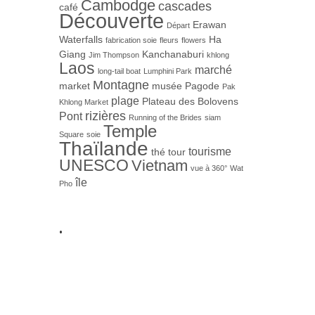
Cambodge
cascades
café
Découverte
Erawan
Départ
Waterfalls
Ha
fabrication soie
fleurs
flowers
Giang
Kanchanaburi
Jim Thompson
khlong
Laos
marché
long-tail boat
Lumphini Park
Montagne
market
musée
Pagode
Pak
plage
Plateau des Bolovens
Khlong Market
rizières
Pont
Running of the Brides
siam
Temple
Square
soie
Thaïlande
tourisme
thé
tour
UNESCO
Vietnam
vue à 360°
Wat
île
Pho
.