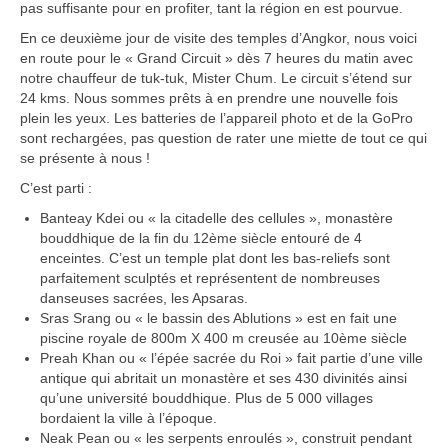
pas suffisante pour en profiter, tant la région en est pourvue.
Carte du Cambodge
En ce deuxième jour de visite des temples d’Angkor, nous voici
Cambodge – Infos
en route pour le « Grand Circuit » dès 7 heures du matin avec
notre chauffeur de tuk-tuk, Mister Chum. Le circuit s’étend sur
Toutes à l’école
24 kms. Nous sommes prêts à en prendre une nouvelle fois
plein les yeux. Les batteries de l’appareil photo et de la GoPro
Paludisme au Cambodge
sont rechargées, pas question de rater une miette de tout ce qui
se présente à nous !
Les articles du Cambodge
C’est parti :
Banteay Kdei ou « la citadelle des cellules », monastère
France
bouddhique de la fin du 12ème siècle entouré de 4
enceintes. C’est un temple plat dont les bas-reliefs sont
Carte de la France
parfaitement sculptés et représentent de nombreuses
danseuses sacrées, les Apsaras.
Notre région, la Normandie
Sras Srang ou « le bassin des Ablutions » est en fait une
piscine royale de 800m X 400 m creusée au 10ème siècle
Ville : Paris
Preah Khan ou « l’épée sacrée du Roi » fait partie d’une ville
antique qui abritait un monastère et ses 430 divinités ainsi
Blog
qu’une université bouddhique. Plus de 5 000 villages
bordaient la ville à l’époque.
Catégories
Neak Pean ou « les serpents enroulés », construit pendant