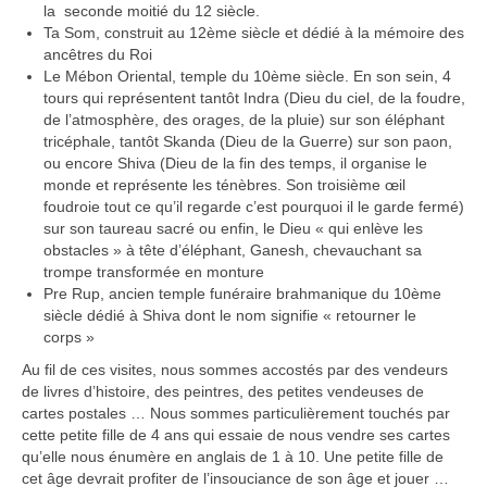
la seconde moitié du 12 siècle.
Boucles d’articles
Ta Som, construit au 12ème siècle et dédié à la mémoire des
ancêtres du Roi
Commentaires récents
Le Mébon Oriental, temple du 10ème siècle. En son sein, 4
tours qui représentent tantôt Indra (Dieu du ciel, de la foudre,
Archives des articles
de l’atmosphère, des orages, de la pluie) sur son éléphant
tricéphale, tantôt Skanda (Dieu de la Guerre) sur son paon,
Nuage d’étiquettes
ou encore Shiva (Dieu de la fin des temps, il organise le
monde et représente les ténèbres. Son troisième œil
Flux RSS : Les articles
foudroie tout ce qu’il regarde c’est pourquoi il le garde fermé)
sur son taureau sacré ou enfin, le Dieu « qui enlève les
Flux Rss : Les commentaires
obstacles » à tête d’éléphant, Ganesh, chevauchant sa
trompe transformée en monture
Images à la Une
Pre Rup, ancien temple funéraire brahmanique du 10ème
siècle dédié à Shiva dont le nom signifie « retourner le
Menu
corps »
Au fil de ces visites, nous sommes accostés par des vendeurs
de livres d’histoire, des peintres, des petites vendeuses de
cartes postales … Nous sommes particulièrement touchés par
cette petite fille de 4 ans qui essaie de nous vendre ses cartes
qu’elle nous énumère en anglais de 1 à 10. Une petite fille de
cet âge devrait profiter de l’insouciance de son âge et jouer …