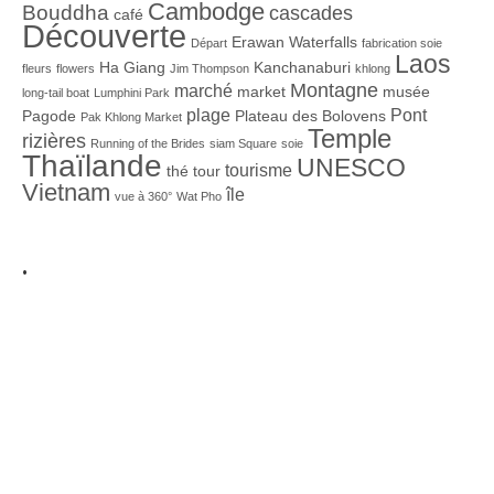
Cambodge
Bouddha
cascades
café
Découverte
Erawan Waterfalls
Départ
fabrication soie
Laos
Ha Giang
Kanchanaburi
fleurs
flowers
Jim Thompson
khlong
Montagne
marché
market
musée
long-tail boat
Lumphini Park
plage
Pont
Pagode
Plateau des Bolovens
Pak Khlong Market
Temple
rizières
Running of the Brides
siam Square
soie
Thaïlande
UNESCO
tourisme
thé
tour
Vietnam
île
vue à 360°
Wat Pho
.