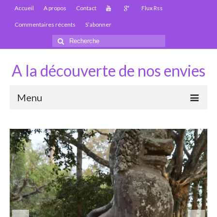
Accueil
A propos
Contact
Flux Rss
Commentaires récents
S’abonner
Rechercher
:
A la découverte de nos envies
Menu
Thaïlande
Carte Thaïlande
Thaïlande – Infos
Paludisme en Thaïlande
Les articles de la Thaïlande