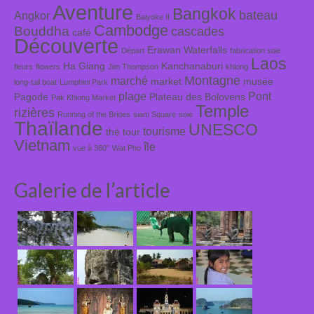
Aventure
Bangkok
bateau
Angkor
Baiyoke II
Cambodge
Bouddha
cascades
café
Découverte
Erawan Waterfalls
Départ
fabrication soie
Laos
Ha Giang
Kanchanaburi
fleurs
flowers
Jim Thompson
khlong
Montagne
marché
market
musée
long-tail boat
Lumphini Park
plage
Pont
Pagode
Plateau des Bolovens
Pak Khlong Market
Temple
rizières
Running of the Brides
siam Square
soie
Thaïlande
UNESCO
tourisme
thé
tour
Vietnam
île
vue à 360°
Wat Pho
Galerie de l’article