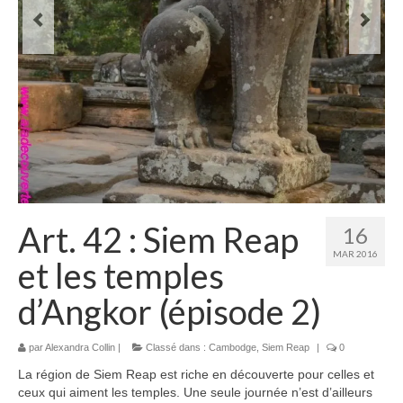
Laos
Carte du Laos
Laos – infos
Paludisme au Laos
Les articles du Laos
Vietnam
Art. 42 : Siem Reap
16
Carte du Vietnam
MAR 2016
et les temples
Vietnam – Infos
d’Angkor (épisode 2)
Paludisme au Vietnam
Les articles du Vietnam
par
Alexandra Collin
|
Classé dans :
Cambodge
,
Siem Reap
|
0
La région de Siem Reap est riche en découverte pour celles et
Cambodge
ceux qui aiment les temples. Une seule journée n’est d’ailleurs