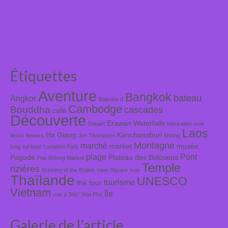
Étiquettes
Aventure
Bangkok
bateau
Angkor
Baiyoke II
Cambodge
Bouddha
cascades
café
Découverte
Erawan Waterfalls
Départ
fabrication soie
Laos
Ha Giang
Kanchanaburi
fleurs
flowers
Jim Thompson
khlong
Montagne
marché
market
musée
long-tail boat
Lumphini Park
plage
Pont
Pagode
Plateau des Bolovens
Pak Khlong Market
Temple
rizières
Running of the Brides
siam Square
soie
Thaïlande
UNESCO
tourisme
thé
tour
Vietnam
île
vue à 360°
Wat Pho
Galerie de l’article