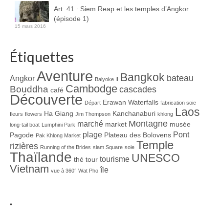
Boucles d’articles
Art. 41 : Siem Reap et les temples d’Angkor
(épisode 1)
15 mars 2016
Commentaires récents
Archives des articles
Étiquettes
Nuage d’étiquettes
Aventure
Bangkok
bateau
Angkor
Baiyoke II
Cambodge
Bouddha
cascades
Flux RSS : Les articles
café
Découverte
Erawan Waterfalls
Départ
fabrication soie
Flux Rss : Les commentaires
Laos
Ha Giang
Kanchanaburi
fleurs
flowers
Jim Thompson
khlong
Montagne
marché
market
musée
long-tail boat
Lumphini Park
Images à la Une
plage
Pont
Pagode
Plateau des Bolovens
Pak Khlong Market
Temple
rizières
Running of the Brides
siam Square
soie
Menu
Thaïlande
UNESCO
tourisme
thé
tour
Vietnam
île
vue à 360°
Wat Pho
.