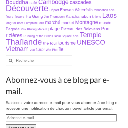
Cambodge
Bouddha
cascades
café
Laos
Découverte
Erawan Waterfalls
Départ
fabrication soie
Laos
Carte du Laos
Ha Giang
Kanchanaburi
fleurs
flowers
Jim Thompson
khlong
Montagne
marché
market
musée
long-tail boat
Lumphini Park
Laos – infos
plage
Pont
Pagode
Plateau des Bolovens
Pak Khlong Market
Temple
rizières
Running of the Brides
siam Square
soie
Paludisme au Laos
Thaïlande
UNESCO
tourisme
thé
tour
Vietnam
île
Les articles du Laos
vue à 360°
Wat Pho
Rechercher
Vietnam
:
Carte du Vietnam
Abonnez-vous à ce blog par e-
Vietnam – Infos
mail.
Paludisme au Vietnam
Saisissez votre adresse e-mail pour vous abonner à ce blog et
recevoir une notification de chaque nouvel article par email.
Les articles du Vietnam
Adresse
Cambodge
e-