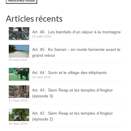
mail
Carte du Cambodge
Articles récents
Cambodge – Infos
Toutes à l’école
Art. 46 : Les bienfaits d’un séjour à la montagne
20 juillet 2016
Paludisme au Cambodge
Art. 45 : Ko Samet – en mode farniente avant le
Les articles du Cambodge
grand retour
25 mars 2016
France
Art. 44 : Surin et le village des éléphants
Carte de la France
18 mars 2016
Notre région, la Normandie
Art. 43 : Siem Reap et les temples d’Angkor
(épisode 3)
Ville : Paris
17 mars 2016
Blog
Art. 42 : Siem Reap et les temples d’Angkor
(épisode 2)
Catégories
16 mars 2016