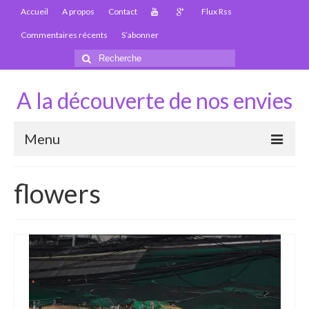
Accueil
A propos
Contact
Flux Rss
Commentaires récents
S’abonner
Rechercher
:
A la découverte de nos envies
Menu
Thaïlande
flowers
Carte Thaïlande
Thaïlande – Infos
Paludisme en Thaïlande
Les articles de la Thaïlande