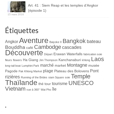
Art. 41 : Siem Reap et les temples d’Angkor
(épisode 1)
15 mars 2016
Étiquettes
Aventure
Bangkok
bateau
Angkor
Baiyoke II
Cambodge
Bouddha
cascades
café
Découverte
Erawan Waterfalls
Départ
fabrication soie
Laos
Ha Giang
Kanchanaburi
fleurs
flowers
Jim Thompson
khlong
Montagne
marché
market
musée
long-tail boat
Lumphini Park
plage
Pont
Pagode
Plateau des Bolovens
Pak Khlong Market
Temple
rizières
Running of the Brides
siam Square
soie
Thaïlande
UNESCO
tourisme
thé
tour
Vietnam
île
vue à 360°
Wat Pho
.