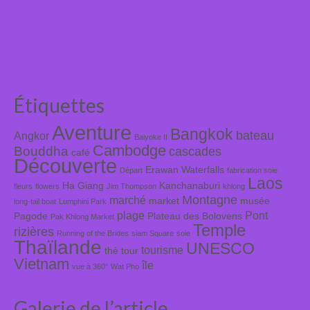
Étiquettes
Aventure
Bangkok
bateau
Angkor
Baiyoke II
Cambodge
Bouddha
cascades
café
Découverte
Erawan Waterfalls
Départ
fabrication soie
Laos
Ha Giang
Kanchanaburi
fleurs
flowers
Jim Thompson
khlong
Montagne
marché
market
musée
long-tail boat
Lumphini Park
plage
Pont
Pagode
Plateau des Bolovens
Pak Khlong Market
Temple
rizières
Running of the Brides
siam Square
soie
Thaïlande
UNESCO
tourisme
thé
tour
Vietnam
île
vue à 360°
Wat Pho
Galerie de l’article