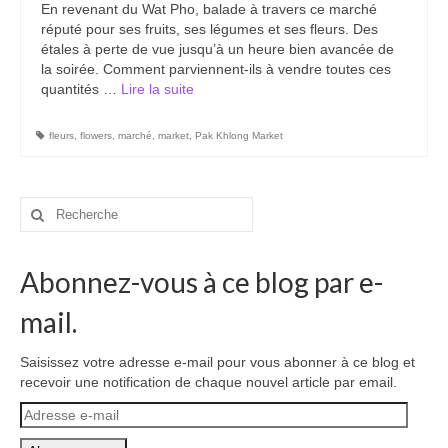
En revenant du Wat Pho, balade à travers ce marché
Carte du Cambodge
réputé pour ses fruits, ses légumes et ses fleurs. Des
étales à perte de vue jusqu’à un heure bien avancée de
Cambodge – Infos
la soirée. Comment parviennent-ils à vendre toutes ces
quantités …
Lire la suite­­
Toutes à l’école
Paludisme au Cambodge
fleurs
,
flowers
,
marché
,
market
,
Pak Khlong Market
Les articles du Cambodge
Rechercher
France
:
Carte de la France
Abonnez-vous à ce blog par e-
Notre région, la Normandie
mail.
Ville : Paris
Saisissez votre adresse e-mail pour vous abonner à ce blog et
recevoir une notification de chaque nouvel article par email.
Blog
Adresse
Catégories
e-