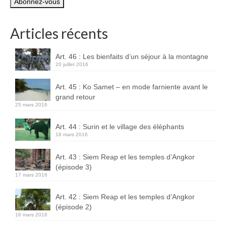
mail
Boucles d’articles
Articles récents
Commentaires récents
Archives des articles
Art. 46 : Les bienfaits d’un séjour à la montagne
20 juillet 2016
Nuage d’étiquettes
Art. 45 : Ko Samet – en mode farniente avant le
Flux RSS : Les articles
grand retour
25 mars 2016
Flux Rss : Les commentaires
Art. 44 : Surin et le village des éléphants
Images à la Une
18 mars 2016
Menu
Art. 43 : Siem Reap et les temples d’Angkor
(épisode 3)
17 mars 2016
Art. 42 : Siem Reap et les temples d’Angkor
(épisode 2)
16 mars 2016