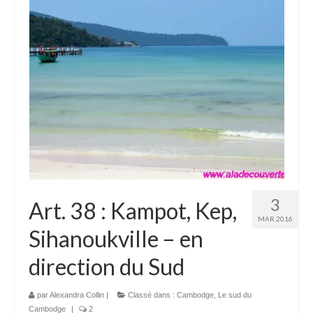
Laos
Carte du Laos
Laos – infos
Paludisme au Laos
Les articles du Laos
Vietnam
Carte du Vietnam
3
Art. 38 : Kampot, Kep,
Vietnam – Infos
MAR 2016
Sihanoukville – en
Paludisme au Vietnam
direction du Sud
Les articles du Vietnam
Cambodge
par
Alexandra Collin
|
Classé dans :
Cambodge
,
Le sud du
Cambodge
|
2