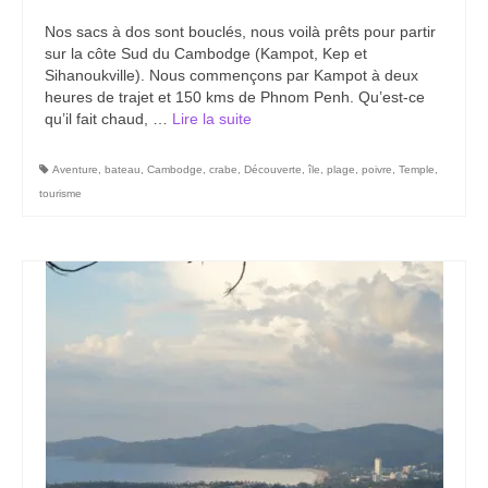
Carte du Cambodge
Nos sacs à dos sont bouclés, nous voilà prêts pour partir
sur la côte Sud du Cambodge (Kampot, Kep et
Cambodge – Infos
Sihanoukville). Nous commençons par Kampot à deux
heures de trajet et 150 kms de Phnom Penh. Qu’est-ce
Toutes à l’école
qu’il fait chaud, …
Lire la suite­­
Paludisme au Cambodge
Aventure
,
bateau
,
Cambodge
,
crabe
,
Découverte
,
île
,
plage
,
poivre
,
Temple
,
Les articles du Cambodge
tourisme
France
Carte de la France
Notre région, la Normandie
Ville : Paris
Blog
Catégories