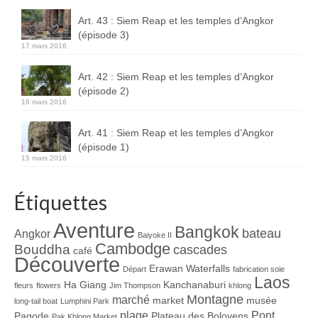
Art. 43 : Siem Reap et les temples d’Angkor
(épisode 3)
17 mars 2016
Art. 42 : Siem Reap et les temples d’Angkor
(épisode 2)
16 mars 2016
Art. 41 : Siem Reap et les temples d’Angkor
(épisode 1)
15 mars 2016
Étiquettes
Aventure
Bangkok
bateau
Angkor
Baiyoke II
Cambodge
Bouddha
cascades
café
Découverte
Erawan Waterfalls
Départ
fabrication soie
Laos
Ha Giang
Kanchanaburi
fleurs
flowers
Jim Thompson
khlong
Montagne
marché
market
musée
long-tail boat
Lumphini Park
plage
Pont
Pagode
Plateau des Bolovens
Pak Khlong Market