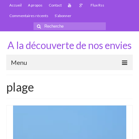
Accueil
A propos
Contact
Flux Rss
Commentaires récents
S’abonner
Rechercher
:
A la découverte de nos envies
Menu
Thaïlande
plage
Carte Thaïlande
Thaïlande – Infos
Paludisme en Thaïlande
Les articles de la Thaïlande