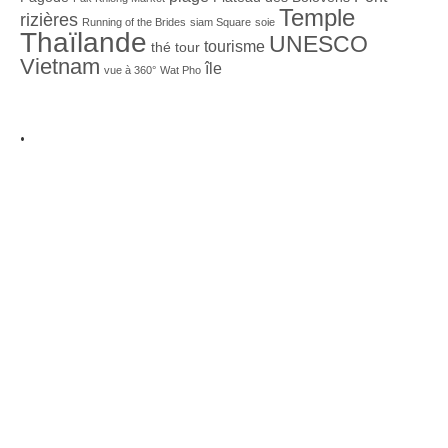
Temple
rizières
Running of the Brides
siam Square
soie
Thaïlande
UNESCO
tourisme
thé
tour
Vietnam
île
vue à 360°
Wat Pho
.