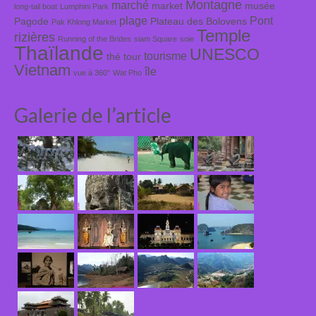
Montagne
marché
market
musée
long-tail boat
Lumphini Park
plage
Pont
Pagode
Plateau des Bolovens
Pak Khlong Market
Temple
rizières
Running of the Brides
siam Square
soie
Thaïlande
UNESCO
tourisme
thé
tour
Vietnam
île
vue à 360°
Wat Pho
Galerie de l’article