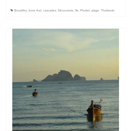
Bouddha
,
boxe thaï
,
cascades
,
Découverte
,
île
,
Phuket
,
plage
,
Thaïlande