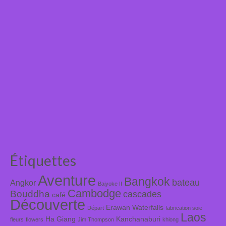
Étiquettes
Aventure
Bangkok
bateau
Angkor
Baiyoke II
Cambodge
Bouddha
cascades
café
Découverte
Erawan Waterfalls
Départ
fabrication soie
Laos
Ha Giang
Kanchanaburi
fleurs
flowers
Jim Thompson
khlong