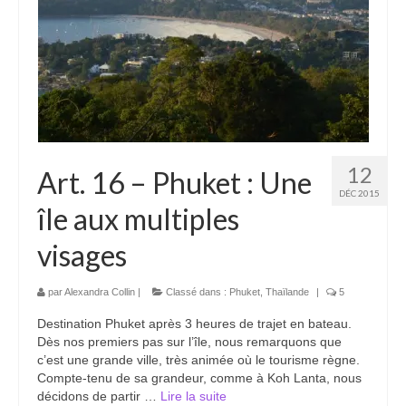
Boucles d’articles
Commentaires récents
Archives des articles
Nuage d’étiquettes
Flux RSS : Les articles
12
Art. 16 – Phuket : Une
DÉC 2015
Flux Rss : Les commentaires
île aux multiples
Images à la Une
visages
Menu
par
Alexandra Collin
|
Classé dans :
Phuket
,
Thaïlande
|
5
Destination Phuket après 3 heures de trajet en bateau.
Dès nos premiers pas sur l’île, nous remarquons que
c’est une grande ville, très animée où le tourisme règne.
Compte-tenu de sa grandeur, comme à Koh Lanta, nous
décidons de partir …
Lire la suite­­