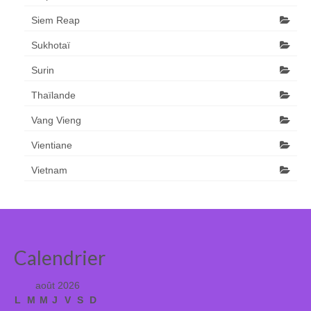
Siem Reap
Sukhotaï
Surin
Thaïlande
Vang Vieng
Vientiane
Vietnam
Calendrier
août 2026
L
M
M
J
V
S
D