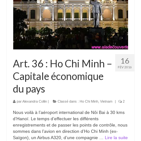
Boucles d’articles
Commentaires récents
Archives des articles
Nuage d’étiquettes
Flux RSS : Les articles
16
Art. 36 : Ho Chi Minh –
FÉV 2016
Flux Rss : Les commentaires
Capitale économique
Images à la Une
du pays
Menu
par
Alexandra Collin
|
Classé dans :
Ho Chi Minh
,
Vietnam
|
2
Nous voilà à l’aéroport international de Nôi Bai à 30 kms
d’Hanoï. Le temps d’effectuer les différents
enregistrements et de passer les points de contrôle, nous
sommes dans l’avion en direction d’Ho Chi Minh (ex-
Saïgon), un Airbus A320, d’une compagnie …
Lire la suite­­