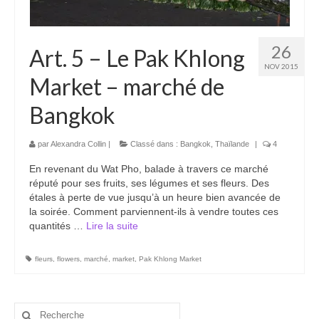
26
Art. 5 – Le Pak Khlong
NOV 2015
Market – marché de
Bangkok
par
Alexandra Collin
|
Classé dans :
Bangkok
,
Thaïlande
|
4
En revenant du Wat Pho, balade à travers ce marché
réputé pour ses fruits, ses légumes et ses fleurs. Des
étales à perte de vue jusqu’à un heure bien avancée de
la soirée. Comment parviennent-ils à vendre toutes ces
quantités …
Lire la suite­­
fleurs
,
flowers
,
marché
,
market
,
Pak Khlong Market
Rechercher