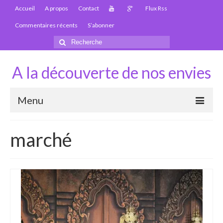
Accueil
A propos
Contact
Flux Rss
Commentaires récents
S’abonner
Rechercher
:
A la découverte de nos envies
Menu
Thaïlande
marché
Carte Thaïlande
Thaïlande – Infos
Paludisme en Thaïlande
Les articles de la Thaïlande