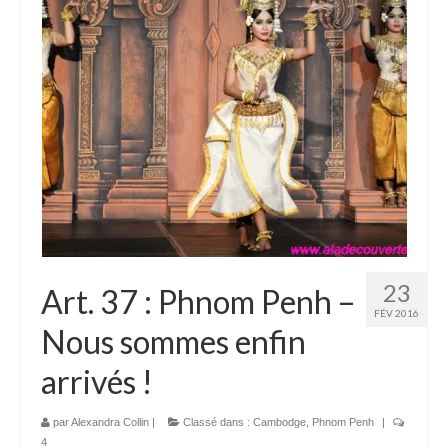
Laos
Carte du Laos
Laos – infos
Paludisme au Laos
Les articles du Laos
Vietnam
Carte du Vietnam
23
Art. 37 : Phnom Penh –
Vietnam – Infos
FÉV 2016
Nous sommes enfin
Paludisme au Vietnam
arrivés !
Les articles du Vietnam
Cambodge
par
Alexandra Collin
|
Classé dans :
Cambodge
,
Phnom Penh
|
4