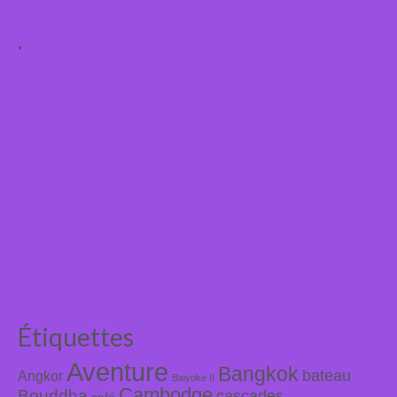
.
Étiquettes
Aventure
Bangkok
bateau
Angkor
Baiyoke II
Cambodge
Bouddha
cascades
café