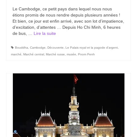
Carte du Cambodge
Le Cambodge, ce petit pays dans lequel nous nous
étions promis de nous rendre depuis plusieurs années !
Cambodge – Infos
Et bien, ce jour est enfin arrivé, avec son lot d’impatience,
d’excitation, d’attentes … Depuis Ho Chi Minh, 6 heures
Toutes à l’école
de bus, …
Lire la suite­­
Paludisme au Cambodge
Bouddha
,
Cambodge
,
Découverte
,
Le Palais royal et la pagode d'argent
,
Les articles du Cambodge
marché
,
Marché central
,
Marché russe
,
musée
,
Pnom Penh
France
Carte de la France
Notre région, la Normandie
Ville : Paris
Blog
Catégories