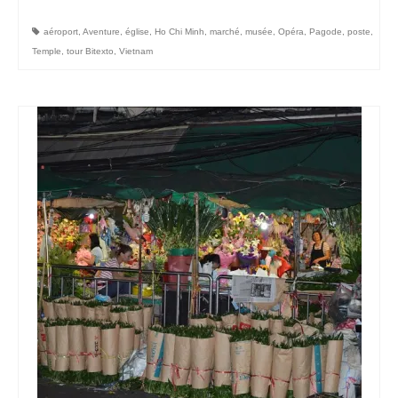
aéroport
,
Aventure
,
église
,
Ho Chi Minh
,
marché
,
musée
,
Opéra
,
Pagode
,
poste
,
Temple
,
tour Bitexto
,
Vietnam