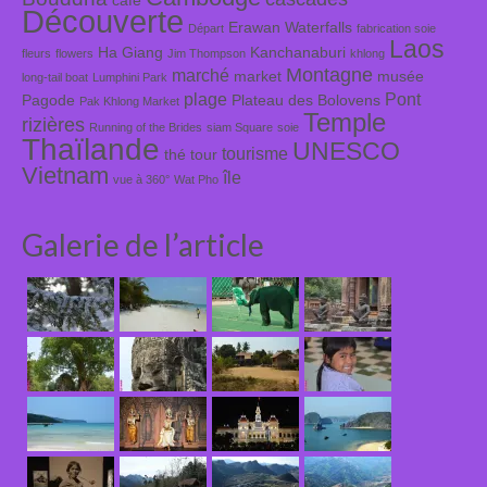
Découverte
Erawan Waterfalls
Départ
fabrication soie
Laos
Ha Giang
Kanchanaburi
fleurs
flowers
Jim Thompson
khlong
Montagne
marché
market
musée
long-tail boat
Lumphini Park
plage
Pont
Pagode
Plateau des Bolovens
Pak Khlong Market
Temple
rizières
Running of the Brides
siam Square
soie
Thaïlande
UNESCO
tourisme
thé
tour
Vietnam
île
vue à 360°
Wat Pho
Galerie de l’article