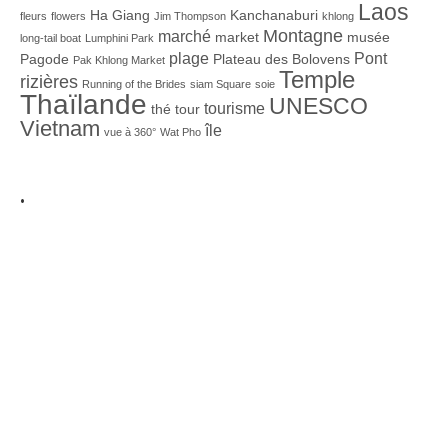
Laos
Ha Giang
Kanchanaburi
fleurs
flowers
Jim Thompson
khlong
Montagne
marché
market
musée
long-tail boat
Lumphini Park
plage
Pont
Pagode
Plateau des Bolovens
Pak Khlong Market
Temple
rizières
Running of the Brides
siam Square
soie
Thaïlande
UNESCO
tourisme
thé
tour
Vietnam
île
vue à 360°
Wat Pho
.