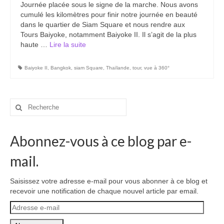
Journée placée sous le signe de la marche. Nous avons
Carte du Cambodge
cumulé les kilomètres pour finir notre journée en beauté
dans le quartier de Siam Square et nous rendre aux
Cambodge – Infos
Tours Baiyoke, notamment Baiyoke II. Il s’agit de la plus
haute …
Lire la suite­­
Toutes à l’école
Paludisme au Cambodge
Baiyoke II
,
Bangkok
,
siam Square
,
Thaïlande
,
tour
,
vue à 360°
Les articles du Cambodge
Rechercher
France
:
Carte de la France
Abonnez-vous à ce blog par e-
Notre région, la Normandie
mail.
Ville : Paris
Saisissez votre adresse e-mail pour vous abonner à ce blog et
recevoir une notification de chaque nouvel article par email.
Blog
Adresse
Catégories
e-