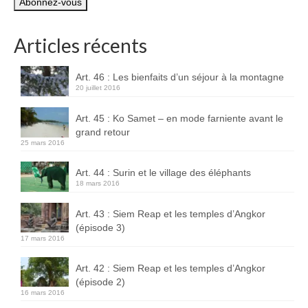
mail
Boucles d’articles
Articles récents
Commentaires récents
Archives des articles
Art. 46 : Les bienfaits d’un séjour à la montagne
20 juillet 2016
Nuage d’étiquettes
Art. 45 : Ko Samet – en mode farniente avant le
Flux RSS : Les articles
grand retour
25 mars 2016
Flux Rss : Les commentaires
Art. 44 : Surin et le village des éléphants
Images à la Une
18 mars 2016
Menu
Art. 43 : Siem Reap et les temples d’Angkor
(épisode 3)
17 mars 2016
Art. 42 : Siem Reap et les temples d’Angkor
(épisode 2)
16 mars 2016