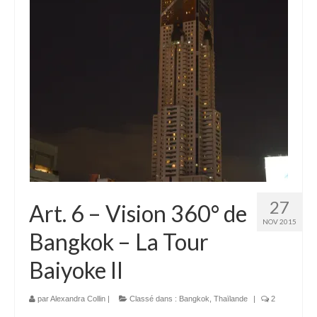
Laos
Carte du Laos
Laos – infos
Paludisme au Laos
Les articles du Laos
Vietnam
Carte du Vietnam
27
Art. 6 – Vision 360° de
Vietnam – Infos
NOV 2015
Bangkok – La Tour
Paludisme au Vietnam
Baiyoke II
Les articles du Vietnam
Cambodge
par
Alexandra Collin
|
Classé dans :
Bangkok
,
Thaïlande
|
2