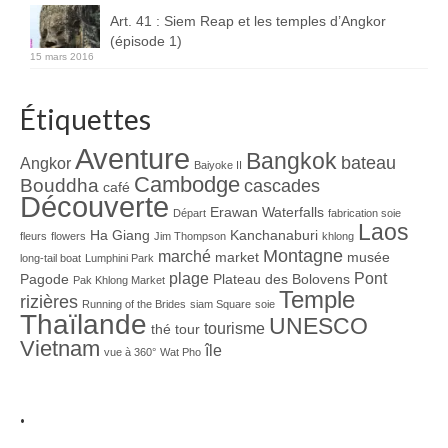
Art. 41 : Siem Reap et les temples d’Angkor
(épisode 1)
15 mars 2016
Étiquettes
Aventure
Bangkok
bateau
Angkor
Baiyoke II
Cambodge
Bouddha
cascades
café
Découverte
Erawan Waterfalls
Départ
fabrication soie
Laos
Ha Giang
Kanchanaburi
fleurs
flowers
Jim Thompson
khlong
Montagne
marché
market
musée
long-tail boat
Lumphini Park
plage
Pont
Pagode
Plateau des Bolovens
Pak Khlong Market
Temple
rizières
Running of the Brides
siam Square
soie
Thaïlande
UNESCO
tourisme
thé
tour
Vietnam
île
vue à 360°
Wat Pho
.