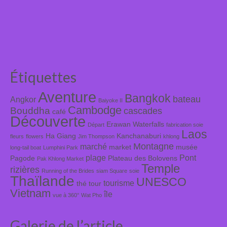
Étiquettes
Aventure
Bangkok
bateau
Angkor
Baiyoke II
Cambodge
Bouddha
cascades
café
Découverte
Erawan Waterfalls
Départ
fabrication soie
Laos
Ha Giang
Kanchanaburi
fleurs
flowers
Jim Thompson
khlong
Montagne
marché
market
musée
long-tail boat
Lumphini Park
plage
Pont
Pagode
Plateau des Bolovens
Pak Khlong Market
Temple
rizières
Running of the Brides
siam Square
soie
Thaïlande
UNESCO
tourisme
thé
tour
Vietnam
île
vue à 360°
Wat Pho
Galerie de l’article