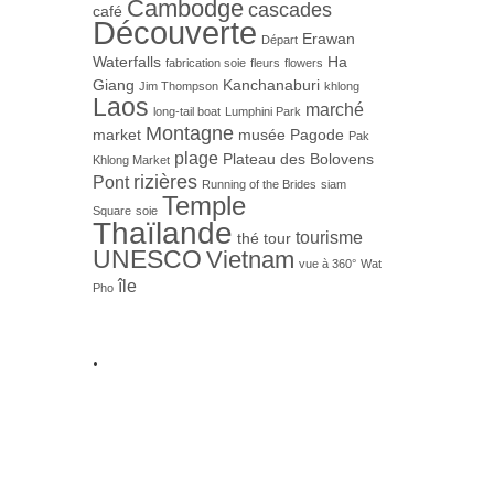
Cambodge
cascades
café
Découverte
Erawan
Départ
Waterfalls
Ha
fabrication soie
fleurs
flowers
Giang
Kanchanaburi
Jim Thompson
khlong
Laos
marché
long-tail boat
Lumphini Park
Montagne
market
musée
Pagode
Pak
plage
Plateau des Bolovens
Khlong Market
rizières
Pont
Running of the Brides
siam
Temple
Square
soie
Thaïlande
tourisme
thé
tour
UNESCO
Vietnam
vue à 360°
Wat
île
Pho
.