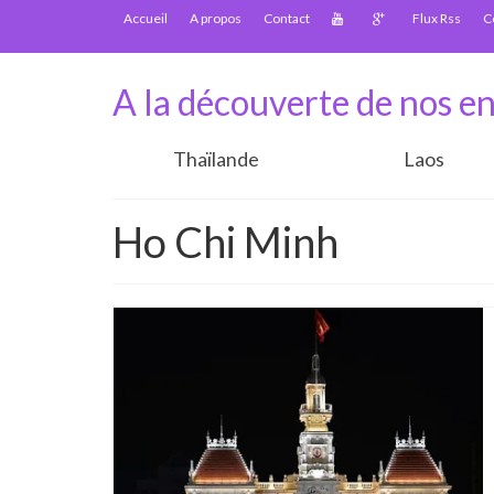
Accueil
A propos
Contact
Flux Rss
C
A la découverte de nos en
Thaïlande
Laos
Ho Chi Minh