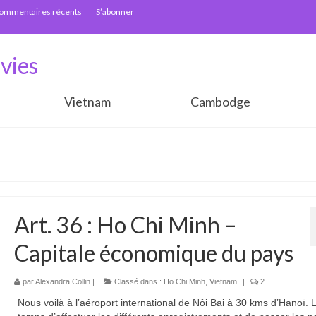
ommentaires récents
S’abonner
vies
Vietnam
Cambodge
Art. 36 : Ho Chi Minh –
Capitale économique du pays
par
Alexandra Collin
|
Classé dans :
Ho Chi Minh
,
Vietnam
|
2
Nous voilà à l’aéroport international de Nôi Bai à 30 kms d’Hanoï. 