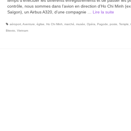
temps d’effectuer les différents enregistrements et de passer les p
contrôle, nous sommes dans l’avion en direction d’Ho Chi Minh (ex
Saïgon), un Airbus A320, d’une compagnie …
Lire la suite­­
aéroport
,
Aventure
,
église
,
Ho Chi Minh
,
marché
,
musée
,
Opéra
,
Pagode
,
poste
,
Temple
,
Bitexto
,
Vietnam