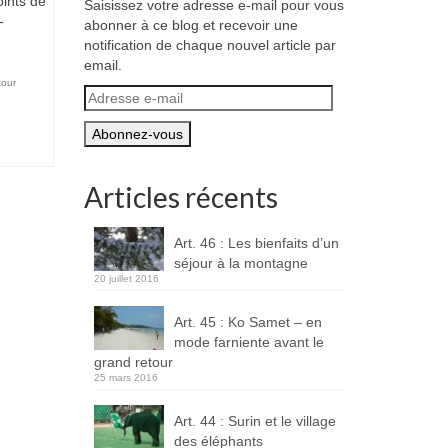
oints de
Saisissez votre adresse e-mail pour vous
-
abonner à ce blog et recevoir une
notification de chaque nouvel article par
email.
tour
Adresse
e-
mail
Articles récents
Art. 46 : Les bienfaits d’un
séjour à la montagne
20 juillet 2016
Art. 45 : Ko Samet – en
mode farniente avant le
grand retour
25 mars 2016
Art. 44 : Surin et le village
des éléphants