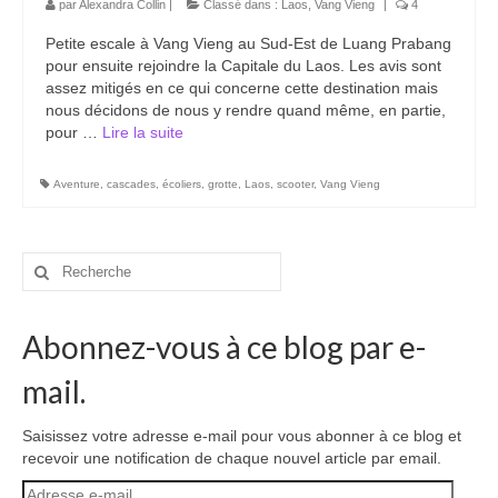
par
Alexandra Collin
|
Classé dans :
Laos
,
Vang Vieng
|
4
Carte du Cambodge
Petite escale à Vang Vieng au Sud-Est de Luang Prabang
Cambodge – Infos
pour ensuite rejoindre la Capitale du Laos. Les avis sont
assez mitigés en ce qui concerne cette destination mais
Toutes à l’école
nous décidons de nous y rendre quand même, en partie,
pour …
Lire la suite­­
Paludisme au Cambodge
Aventure
,
cascades
,
écoliers
,
grotte
,
Laos
,
scooter
,
Vang Vieng
Les articles du Cambodge
France
Rechercher
:
Carte de la France
Notre région, la Normandie
Abonnez-vous à ce blog par e-
Ville : Paris
mail.
Blog
Saisissez votre adresse e-mail pour vous abonner à ce blog et
recevoir une notification de chaque nouvel article par email.
Catégories
Adresse