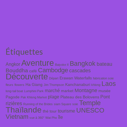
Étiquettes
Aventure
Bangkok
bateau
Angkor
Baiyoke II
Cambodge
Bouddha
cascades
café
Découverte
Erawan Waterfalls
Départ
fabrication soie
Laos
Ha Giang
Kanchanaburi
fleurs
flowers
Jim Thompson
khlong
Montagne
marché
market
musée
long-tail boat
Lumphini Park
plage
Pont
Pagode
Plateau des Bolovens
Pak Khlong Market
Temple
rizières
Running of the Brides
siam Square
soie
Thaïlande
UNESCO
tourisme
thé
tour
Vietnam
île
vue à 360°
Wat Pho