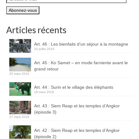
e-
Boucles d’articles
mail
Commentaires récents
Articles récents
Archives des articles
Nuage d’étiquettes
Art. 46 : Les bienfaits d’un séjour à la montagne
20 juillet 2016
Flux RSS : Les articles
Art. 45 : Ko Samet – en mode farniente avant le
grand retour
Flux Rss : Les commentaires
25 mars 2016
Images à la Une
Art. 44 : Surin et le village des éléphants
18 mars 2016
Menu
Art. 43 : Siem Reap et les temples d’Angkor
(épisode 3)
17 mars 2016
Art. 42 : Siem Reap et les temples d’Angkor
(épisode 2)