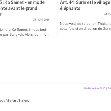
45 : Ko Samet – en mode
Art. 44 : Surin et le villag
ente avant le grand
éléphants
r
18 m
25 mars 2016
Nous voilà de retour en Thaïlan
cette fois-ci en direction de Surin
joindre Ko Samet, il nous faut
r par Bangkok. Alors, comme...
16 décembre 2015
|
Ré
us faire un p’tit signe.