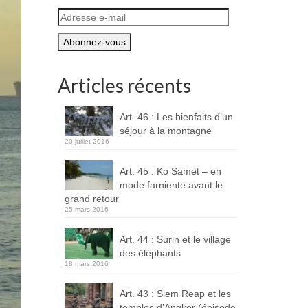
Adresse
e-
mail
Articles récents
Art. 46 : Les bienfaits d’un
séjour à la montagne
20 juillet 2016
Art. 45 : Ko Samet – en
mode farniente avant le
grand retour
25 mars 2016
Art. 44 : Surin et le village
des éléphants
18 mars 2016
Art. 43 : Siem Reap et les
temples d’Angkor (épisode