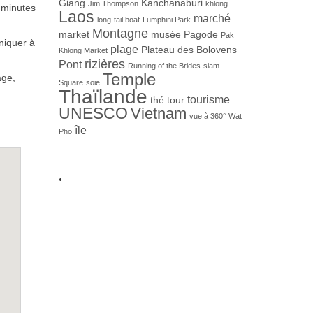
Giang
Kanchanaburi
Jim Thompson
khlong
s minutes
Laos
marché
long-tail boat
Lumphini Park
Montagne
market
musée
Pagode
Pak
-niquer à
plage
Plateau des Bolovens
Khlong Market
rizières
Pont
Running of the Brides
siam
Temple
age,
Square
soie
Thaïlande
tourisme
thé
tour
UNESCO
Vietnam
vue à 360°
Wat
île
Pho
.