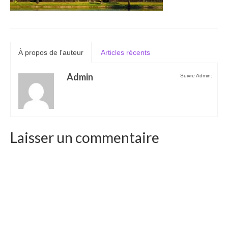
Laos
Carte du Laos
Laos – infos
À propos de l'auteur
Articles récents
Paludisme au Laos
Admin
Suivre Admin:
Les articles du Laos
Vietnam
Carte du Vietnam
Laisser un commentaire
Vietnam – Infos
Paludisme au Vietnam
Les articles du Vietnam
Cambodge