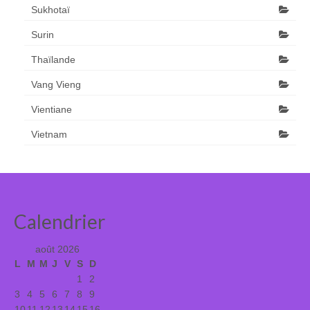
Sukhotaï
Surin
Thaïlande
Vang Vieng
Vientiane
Vietnam
Calendrier
août 2026
L
M
M
J
V
S
D
1
2
3
4
5
6
7
8
9
10
11
12
13
14
15
16