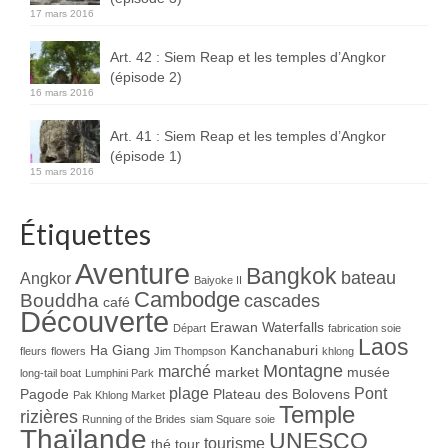
17 mars 2016
Art. 42 : Siem Reap et les temples d’Angkor
(épisode 2)
16 mars 2016
Art. 41 : Siem Reap et les temples d’Angkor
(épisode 1)
15 mars 2016
Étiquettes
Aventure
Bangkok
bateau
Angkor
Baiyoke II
Cambodge
Bouddha
cascades
café
Découverte
Erawan Waterfalls
Départ
fabrication soie
Laos
Ha Giang
Kanchanaburi
fleurs
flowers
Jim Thompson
khlong
Montagne
marché
market
musée
long-tail boat
Lumphini Park
plage
Pont
Pagode
Plateau des Bolovens
Pak Khlong Market
Temple
rizières
Running of the Brides
siam Square
soie
Thaïlande
UNESCO
tourisme
thé
tour