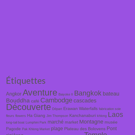
Étiquettes
Aventure
Bangkok
bateau
Angkor
Baiyoke II
Cambodge
Bouddha
cascades
café
Découverte
Erawan Waterfalls
Départ
fabrication soie
Laos
Ha Giang
Kanchanaburi
fleurs
flowers
Jim Thompson
khlong
Montagne
marché
market
musée
long-tail boat
Lumphini Park
plage
Pont
Pagode
Plateau des Bolovens
Pak Khlong Market
Temple