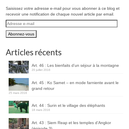
Boucles d’articles
Saisissez votre adresse e-mail pour vous abonner à ce blog et
recevoir une notification de chaque nouvel article par email.
Commentaires récents
Adresse
e-
Archives des articles
mail
Nuage d’étiquettes
Articles récents
Flux RSS : Les articles
Flux Rss : Les commentaires
Art. 46 : Les bienfaits d’un séjour à la montagne
20 juillet 2016
Images à la Une
Art. 45 : Ko Samet – en mode farniente avant le
Menu
grand retour
25 mars 2016
Art. 44 : Surin et le village des éléphants
18 mars 2016
Art. 43 : Siem Reap et les temples d’Angkor
(épisode 3)