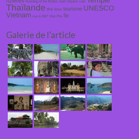
rizières
Running of the Brides
siam Square
soie
Thaïlande
UNESCO
tourisme
thé
tour
Vietnam
île
vue à 360°
Wat Pho
Galerie de l’article