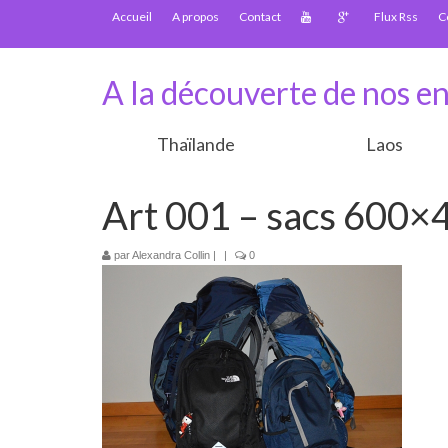
Accueil
A propos
Contact
Flux Rss
C
A la découverte de nos en
Thaïlande
Laos
Art 001 – sacs 600×
par
Alexandra Collin
|
|
0