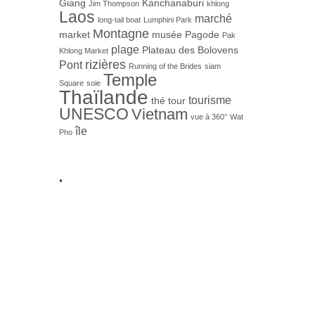
Giang
Kanchanaburi
Jim Thompson
khlong
Laos
marché
long-tail boat
Lumphini Park
Montagne
market
musée
Pagode
Pak
plage
Plateau des Bolovens
Khlong Market
rizières
Pont
Running of the Brides
siam
Temple
Square
soie
Thaïlande
tourisme
thé
tour
UNESCO
Vietnam
vue à 360°
Wat
île
Pho
.