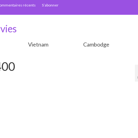
ommentaires récents
S’abonner
vies
Vietnam
Cambodge
400