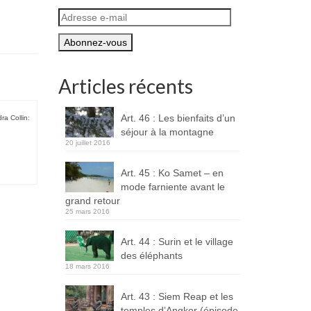
Adresse
e-
mail
Articles récents
Art. 46 : Les bienfaits d’un
ra Collin:
séjour à la montagne
20 juillet 2016
Art. 45 : Ko Samet – en
mode farniente avant le
grand retour
25 mars 2016
Art. 44 : Surin et le village
des éléphants
18 mars 2016
Art. 43 : Siem Reap et les
temples d’Angkor (épisode