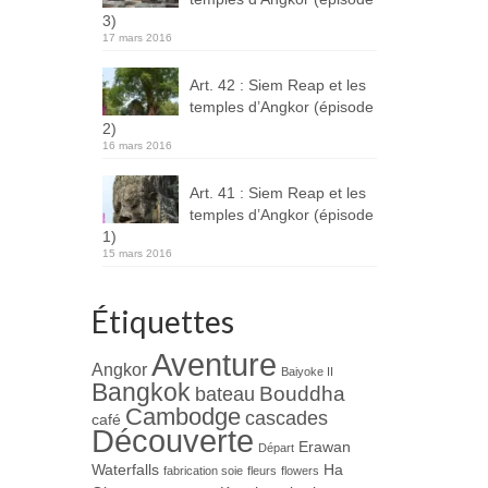
3)
17 mars 2016
Art. 42 : Siem Reap et les
temples d’Angkor (épisode
2)
16 mars 2016
Art. 41 : Siem Reap et les
temples d’Angkor (épisode
1)
15 mars 2016
Étiquettes
Aventure
Angkor
Baiyoke II
Bangkok
Bouddha
bateau
Cambodge
cascades
café
Découverte
Erawan
Départ
Waterfalls
Ha
fabrication soie
fleurs
flowers