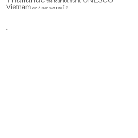
UNESCO
tourisme
thé
tour
Vietnam
île
vue à 360°
Wat Pho
.