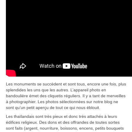
Les monuments se succèdent et sont tous, encore une fois, plus
splendides les uns que les autres. L’appareil photo en
bandoulière émet des cliquetis réguliers. Il y a tant de merveilles
à photographier. Les photos sélectionnées sur notre blog ne
sont qu’un petit aperçu de tout ce qui nous éblouit.
Les thaïlandais sont très pieux et donc très attachés à leurs
édifices religieux. Des dons et des offrandes de toutes sortes
sont faits (argent, nourriture, boissons, encens, petits bouquets