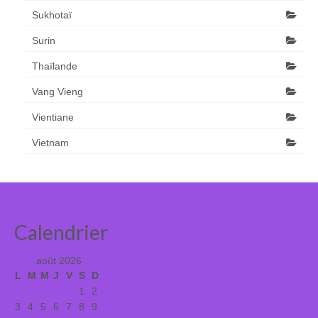
Sukhotaï
Surin
Thaïlande
Vang Vieng
Vientiane
Vietnam
Calendrier
août 2026
L
M
M
J
V
S
D
1
2
3
4
5
6
7
8
9