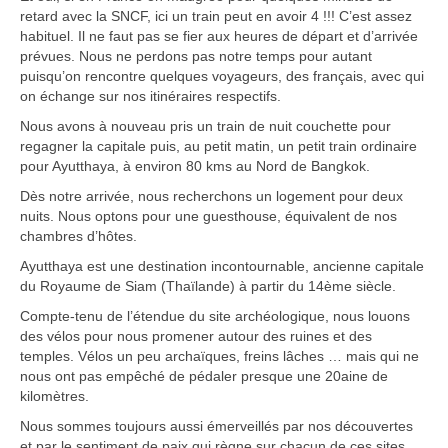
Carte du Cambodge
retard avec la SNCF, ici un train peut en avoir 4 !!! C’est assez
habituel. Il ne faut pas se fier aux heures de départ et d’arrivée
Cambodge – Infos
prévues. Nous ne perdons pas notre temps pour autant
puisqu’on rencontre quelques voyageurs, des français, avec qui
on échange sur nos itinéraires respectifs.
Toutes à l’école
Nous avons à nouveau pris un train de nuit couchette pour
Paludisme au Cambodge
regagner la capitale puis, au petit matin, un petit train ordinaire
pour Ayutthaya, à environ 80 kms au Nord de Bangkok.
Les articles du Cambodge
Dès notre arrivée, nous recherchons un logement pour deux
nuits. Nous optons pour une guesthouse, équivalent de nos
France
chambres d’hôtes.
Carte de la France
Ayutthaya est une destination incontournable, ancienne capitale
du Royaume de Siam (Thaïlande) à partir du 14ème siècle.
Notre région, la Normandie
Compte-tenu de l’étendue du site archéologique, nous louons
des vélos pour nous promener autour des ruines et des
Ville : Paris
temples. Vélos un peu archaïques, freins lâches … mais qui ne
nous ont pas empêché de pédaler presque une 20aine de
Blog
kilomètres.
Catégories
Nous sommes toujours aussi émerveillés par nos découvertes
et par le sentiment de paix qui règne sur chacun de ces sites.