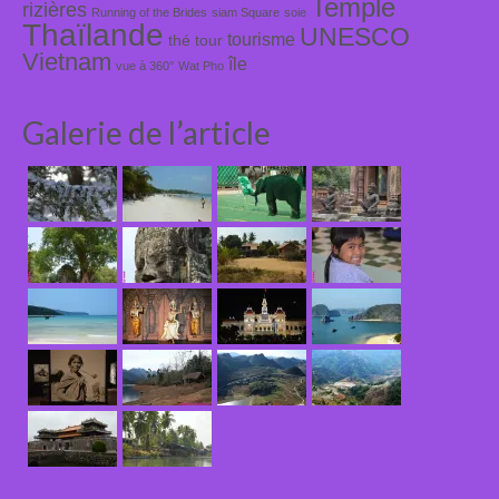
Temple
rizières
Running of the Brides
siam Square
soie
Thaïlande
UNESCO
tourisme
thé
tour
Vietnam
île
vue à 360°
Wat Pho
Galerie de l’article