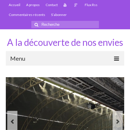
Accueil
A propos
Contact
Flux Rss
Commentaires récents
S’abonner
Rechercher
:
A la découverte de nos envies
Menu
Thaïlande
Carte Thaïlande
Thaïlande – Infos
Paludisme en Thaïlande
Les articles de la Thaïlande