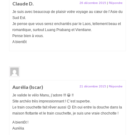
Claude D.
26 décembre 2015
|
Répondre
Je suis avec beaucoup de plaisir votre voyage au cœur de l’Asie du
Sud Est.
Je pense que vous serez enchantés par le Laos, tellement beau et
romantique, surtout Luang Prabang et Vientiane.
Pense bien à vous.
A bientôt
Aurélia (Iscar)
21 décembre 2015
|
Répondre
Je valide le vélo Manu, j’adore !!! 😀 !!
Site archéo très impressionnant ! C’est superbe.
Le train couchette fait rêver aussi 😉 Eh oui entre la douche dans la
maison flottante et le train couchette, je suis une vraie chochotte !
A bientôt !
Aurélia