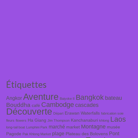
Étiquettes
Aventure
Bangkok
bateau
Angkor
Baiyoke II
Cambodge
Bouddha
cascades
café
Découverte
Erawan Waterfalls
Départ
fabrication soie
Laos
Ha Giang
Kanchanaburi
fleurs
flowers
Jim Thompson
khlong
Montagne
marché
market
musée
long-tail boat
Lumphini Park
plage
Pont
Pagode
Plateau des Bolovens
Pak Khlong Market