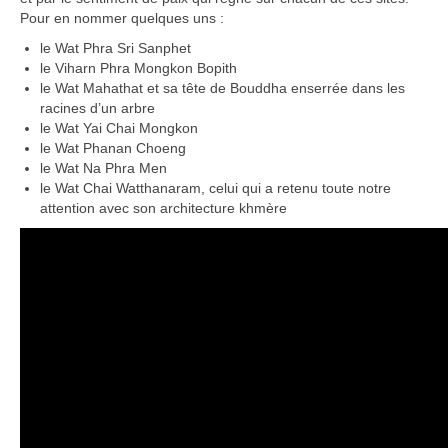
Boucles d’articles
Pour en nommer quelques uns :
le Wat Phra Sri Sanphet
Commentaires récents
le Viharn Phra Mongkon Bopith
le Wat Mahathat et sa tête de Bouddha enserrée dans les
Archives des articles
racines d’un arbre
le Wat Yai Chai Mongkon
Nuage d’étiquettes
le Wat Phanan Choeng
le Wat Na Phra Men
Flux RSS : Les articles
le Wat Chai Watthanaram, celui qui a retenu toute notre
attention avec son architecture khmère
Flux Rss : Les commentaires
Images à la Une
Menu