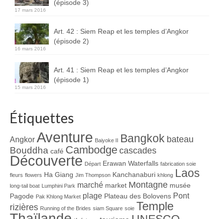
(épisode 3)
17 mars 2016
Art. 42 : Siem Reap et les temples d’Angkor
(épisode 2)
16 mars 2016
Art. 41 : Siem Reap et les temples d’Angkor
(épisode 1)
15 mars 2016
Étiquettes
Aventure
Bangkok
bateau
Angkor
Baiyoke II
Cambodge
Bouddha
cascades
café
Découverte
Erawan Waterfalls
Départ
fabrication soie
Laos
Ha Giang
Kanchanaburi
fleurs
flowers
Jim Thompson
khlong
Montagne
marché
market
musée
long-tail boat
Lumphini Park
plage
Pont
Pagode
Plateau des Bolovens
Pak Khlong Market
Temple
rizières
Running of the Brides
siam Square
soie
Thaïlande