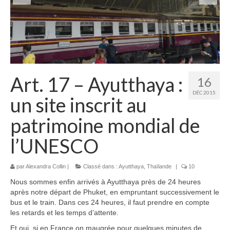
Laos
Carte du Laos
Laos – infos
Paludisme au Laos
Art. 17 – Ayutthaya :
16
Les articles du Laos
DÉC 2015
un site inscrit au
Vietnam
patrimoine mondial de
Carte du Vietnam
l’UNESCO
Vietnam – Infos
par
Alexandra Collin
|
Classé dans :
Ayutthaya
,
Thaïlande
|
10
Paludisme au Vietnam
Nous sommes enfin arrivés à Ayutthaya près de 24 heures
après notre départ de Phuket, en empruntant successivement le
Les articles du Vietnam
bus et le train. Dans ces 24 heures, il faut prendre en compte
les retards et les temps d’attente.
Cambodge
Et oui, si en France on maugrée pour quelques minutes de