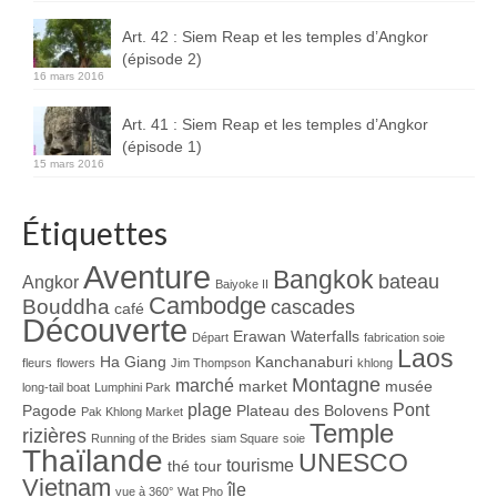
Art. 42 : Siem Reap et les temples d’Angkor
(épisode 2)
16 mars 2016
Art. 41 : Siem Reap et les temples d’Angkor
(épisode 1)
15 mars 2016
Étiquettes
Aventure
Bangkok
bateau
Angkor
Baiyoke II
Cambodge
Bouddha
cascades
café
Découverte
Erawan Waterfalls
Départ
fabrication soie
Laos
Ha Giang
Kanchanaburi
fleurs
flowers
Jim Thompson
khlong
Montagne
marché
market
musée
long-tail boat
Lumphini Park
plage
Pont
Pagode
Plateau des Bolovens
Pak Khlong Market
Temple
rizières
Running of the Brides
siam Square
soie
Thaïlande
UNESCO
tourisme
thé
tour
Vietnam
île
vue à 360°
Wat Pho