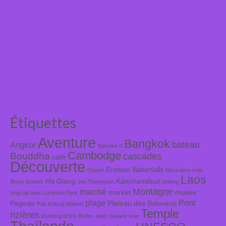
Étiquettes
Aventure
Bangkok
bateau
Angkor
Baiyoke II
Cambodge
Bouddha
cascades
café
Découverte
Erawan Waterfalls
Départ
fabrication soie
Laos
Ha Giang
Kanchanaburi
fleurs
flowers
Jim Thompson
khlong
Montagne
marché
market
musée
long-tail boat
Lumphini Park
plage
Pont
Pagode
Plateau des Bolovens
Pak Khlong Market
Temple
rizières
Running of the Brides
siam Square
soie