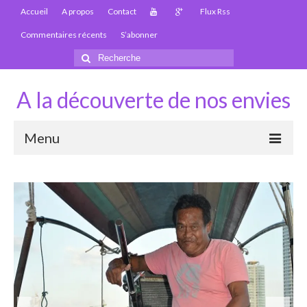
Accueil
A propos
Contact
Flux Rss
Commentaires récents
S’abonner
Rechercher
:
A la découverte de nos envies
Menu
Thaïlande
Carte Thaïlande
Thaïlande – Infos
Paludisme en Thaïlande
Les articles de la Thaïlande