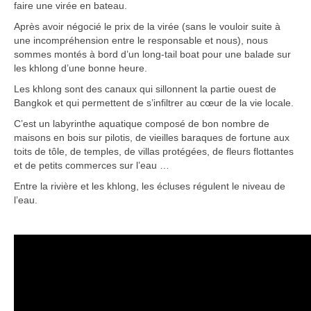
faire une virée en bateau.
Carte du Cambodge
Après avoir négocié le prix de la virée (sans le vouloir suite à
Cambodge – Infos
une incompréhension entre le responsable et nous), nous
sommes montés à bord d’un long-tail boat pour une balade sur
Toutes à l’école
les khlong d’une bonne heure.
Les khlong sont des canaux qui sillonnent la partie ouest de
Paludisme au Cambodge
Bangkok et qui permettent de s’infiltrer au cœur de la vie locale.
C’est un labyrinthe aquatique composé de bon nombre de
Les articles du Cambodge
maisons en bois sur pilotis, de vieilles baraques de fortune aux
toits de tôle, de temples, de villas protégées, de fleurs flottantes
France
et de petits commerces sur l’eau …
Carte de la France
Entre la rivière et les khlong, les écluses régulent le niveau de
l’eau.
Notre région, la Normandie
Ville : Paris
Blog
Catégories