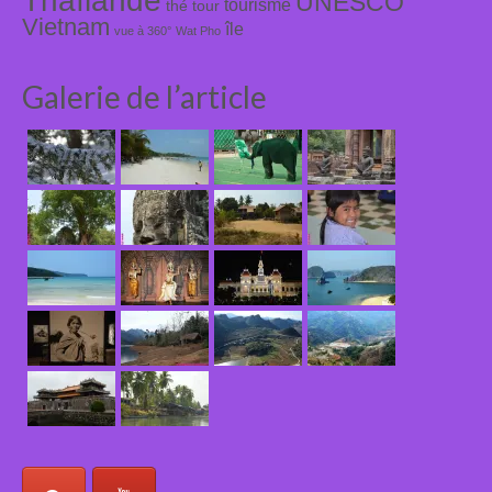
Thaïlande
UNESCO
tourisme
thé
tour
Vietnam
île
vue à 360°
Wat Pho
Galerie de l’article