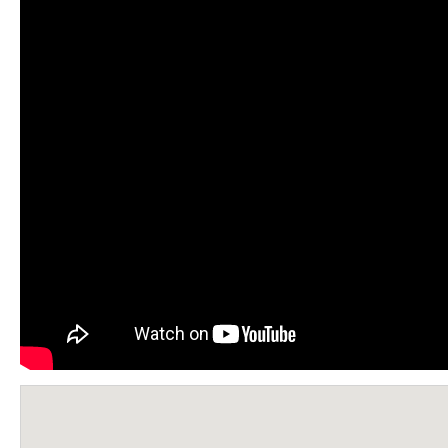
Boucles d’articles
Commentaires récents
Archives des articles
Nuage d’étiquettes
Flux RSS : Les articles
Flux Rss : Les commentaires
Images à la Une
Menu