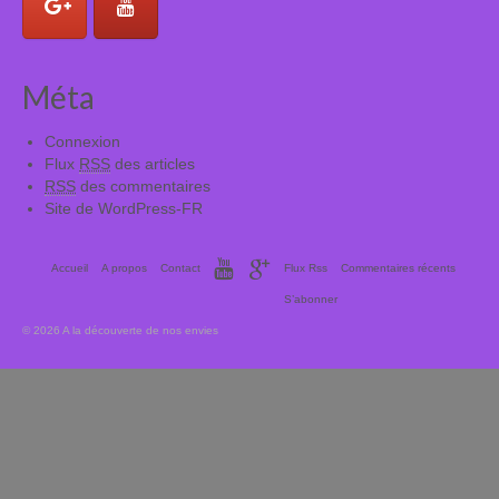
Méta
Connexion
Flux
RSS
des articles
RSS
des commentaires
Site de WordPress-FR
Accueil
A propos
Contact
Flux Rss
Commentaires récents
S’abonner
© 2026 A la découverte de nos envies