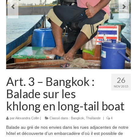
Laos
Carte du Laos
Laos – infos
Paludisme au Laos
Les articles du Laos
Vietnam
Art. 3 – Bangkok :
26
Carte du Vietnam
NOV 2015
Balade sur les
Vietnam – Infos
khlong en long-tail boat
Paludisme au Vietnam
Les articles du Vietnam
par
Alexandra Collin
|
Classé dans :
Bangkok
,
Thaïlande
|
4
Balade au gré de nos envies dans les rues adjacentes de notre
Cambodge
hôtel et découverte d’un embarcadère d’où il est possible de