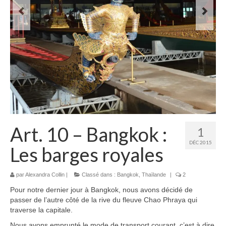
Laos
Carte du Laos
Laos – infos
Paludisme au Laos
Les articles du Laos
Vietnam
Art. 10 – Bangkok :
1
Carte du Vietnam
DÉC 2015
Les barges royales
Vietnam – Infos
Paludisme au Vietnam
par
Alexandra Collin
|
Classé dans :
Bangkok
,
Thaïlande
|
2
Pour notre dernier jour à Bangkok, nous avons décidé de
Les articles du Vietnam
passer de l’autre côté de la rive du fleuve Chao Phraya qui
traverse la capitale.
Cambodge
Nous avons emprunté le mode de transport courant, c’est à dire