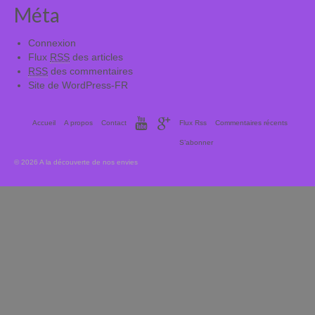
Méta
Connexion
Flux
RSS
des articles
RSS
des commentaires
Site de WordPress-FR
Accueil
A propos
Contact
Flux Rss
Commentaires récents
S’abonner
© 2026 A la découverte de nos envies