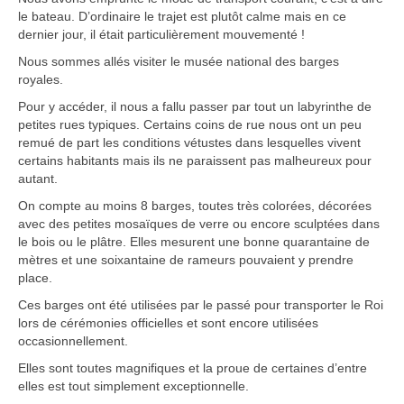
Carte du Cambodge
le bateau. D’ordinaire le trajet est plutôt calme mais en ce
dernier jour, il était particulièrement mouvementé !
Cambodge – Infos
Nous sommes allés visiter le musée national des barges
royales.
Toutes à l’école
Pour y accéder, il nous a fallu passer par tout un labyrinthe de
Paludisme au Cambodge
petites rues typiques. Certains coins de rue nous ont un peu
remué de part les conditions vétustes dans lesquelles vivent
certains habitants mais ils ne paraissent pas malheureux pour
Les articles du Cambodge
autant.
France
On compte au moins 8 barges, toutes très colorées, décorées
avec des petites mosaïques de verre ou encore sculptées dans
Carte de la France
le bois ou le plâtre. Elles mesurent une bonne quarantaine de
mètres et une soixantaine de rameurs pouvaient y prendre
Notre région, la Normandie
place.
Ces barges ont été utilisées par le passé pour transporter le Roi
Ville : Paris
lors de cérémonies officielles et sont encore utilisées
occasionnellement.
Blog
Elles sont toutes magnifiques et la proue de certaines d’entre
Catégories
elles est tout simplement exceptionnelle.