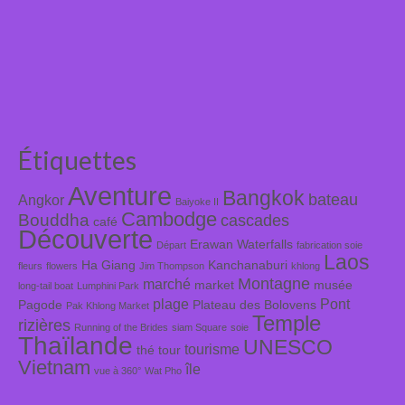
Étiquettes
Aventure
Bangkok
bateau
Angkor
Baiyoke II
Cambodge
Bouddha
cascades
café
Découverte
Erawan Waterfalls
Départ
fabrication soie
Laos
Ha Giang
Kanchanaburi
fleurs
flowers
Jim Thompson
khlong
Montagne
marché
market
musée
long-tail boat
Lumphini Park
plage
Pont
Pagode
Plateau des Bolovens
Pak Khlong Market
Temple
rizières
Running of the Brides
siam Square
soie
Thaïlande
UNESCO
tourisme
thé
tour
Vietnam
île
vue à 360°
Wat Pho