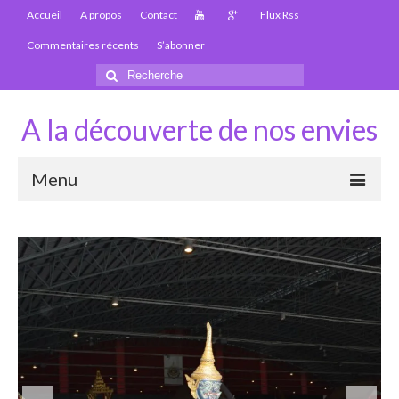
Accueil
A propos
Contact
Flux Rss
Commentaires récents
S’abonner
Rechercher
:
A la découverte de nos envies
Menu
Thaïlande
Carte Thaïlande
Thaïlande – Infos
Paludisme en Thaïlande
Les articles de la Thaïlande