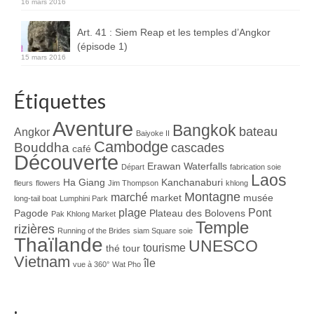
16 mars 2016
Art. 41 : Siem Reap et les temples d’Angkor
(épisode 1)
15 mars 2016
Étiquettes
Aventure
Bangkok
bateau
Angkor
Baiyoke II
Cambodge
Bouddha
cascades
café
Découverte
Erawan Waterfalls
Départ
fabrication soie
Laos
Ha Giang
Kanchanaburi
fleurs
flowers
Jim Thompson
khlong
Montagne
marché
market
musée
long-tail boat
Lumphini Park
plage
Pont
Pagode
Plateau des Bolovens
Pak Khlong Market
Temple
rizières
Running of the Brides
siam Square
soie
Thaïlande
UNESCO
tourisme
thé
tour
Vietnam
île
vue à 360°
Wat Pho
.