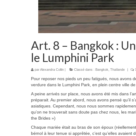
Art. 8 – Bangkok : U
le Lumphini Park
par
Alexandra Collin
|
Classé dans :
Bangkok
,
Thaïlande
|
Pour reposer nos pieds un peu fatigués, nous avons d
verdure dans le Lumphini Park, en plein centre ville d
A peine arrivés sur place, nous avons été mis dans l’
préparait. Au premier abord, nous avons pensé qu’il s’
asiatiques. Cependant, nous nous sommes rapidement r
qu’on ne trouverait sans doute pas chez nous, les mari
the Brides »)
Chaque mariée était au bras de son époux (réellement 
bémol à leur tenue si apprêtée, c’est qu’elles avaient d