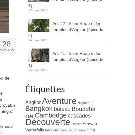
3)
17 mars 2016
Art. 42 : Siem Reap et les
temples d’Angkor (épisode
2)
16 mars 2016
28
NOV 2015
Art. 41 : Siem Reap et les
temples d’Angkor (épisode
1)
15 mars 2016
eu de
Étiquettes
se
Aventure
ys
Angkor
Baiyoke II
croyable
Bangkok
Bouddha
bateau
nning of
Cambodge
cascades
café
Découverte
Erawan
Départ
le seul
Waterfalls
Ha
fabrication soie
fleurs
flowers
on