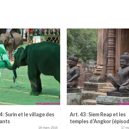
4 : Surin et le village des
Art. 43 : Siem Reap et les
ants
temples d’Angkor (épisod
18 mars 2016
17 m