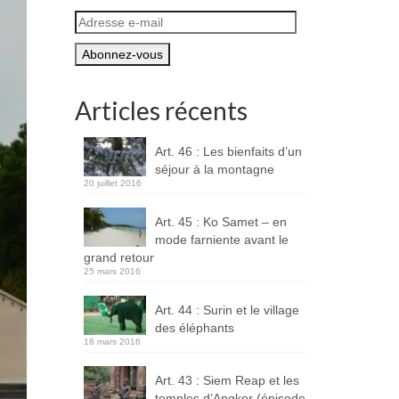
Adresse
e-
mail
Articles récents
Art. 46 : Les bienfaits d’un
séjour à la montagne
20 juillet 2016
Art. 45 : Ko Samet – en
mode farniente avant le
grand retour
25 mars 2016
Art. 44 : Surin et le village
des éléphants
18 mars 2016
Art. 43 : Siem Reap et les
temples d’Angkor (épisode