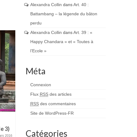
Alexandra Collin
dans
Art. 40 :
Battambang – la légende du bâton
perdu
Alexandra Collin
dans
Art. 39 : «
Happy Chandara » et « Toutes à
l’Ecole »
Méta
Connexion
Flux
RSS
des articles
RSS
des commentaires
Site de WordPress-FR
Art. 42 : Siem Reap et les
Art. 41 : 
e 3)
temples d’Angkor (épisode 2)
temples d
Catégories
ars 2016
16 mars 2016