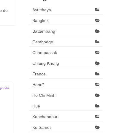
Ayutthaya
e de
La région de Siem Reap est riche en
Depuis Batt
découverte pour celles et...
Siem Reap. 
Bangkok
170...
Battambang
Cambodge
Champassak
Chiang Khong
France
Hanoï
pondre
Ho Chi Minh
Hué
Kanchanaburi
Ko Samet