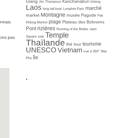
Giang
Kanchanaburi
Jim Thompson
khlong
Laos
marché
long-tail boat
Lumphini Park
Montagne
market
musée
Pagode
Pak
plage
ormais
Plateau des Bolovens
Khlong Market
rizières
Pont
Running of the Brides
siam
Temple
Square
soie
vons pas
Thaïlande
tourisme
thé
tour
UNESCO
Vietnam
vue à 360°
Wat
île
Pho
.