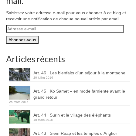
mail.
Boucles d’articles
Saisissez votre adresse e-mail pour vous abonner à ce blog et
Commentaires récents
recevoir une notification de chaque nouvel article par email.
Adresse
Archives des articles
e-
mail
Nuage d’étiquettes
Flux RSS : Les articles
Articles récents
Flux Rss : Les commentaires
Art. 46 : Les bienfaits d’un séjour à la montagne
20 juillet 2016
Images à la Une
Art. 45 : Ko Samet – en mode farniente avant le
Menu
grand retour
25 mars 2016
Art. 44 : Surin et le village des éléphants
18 mars 2016
Art. 43 : Siem Reap et les temples d’Angkor