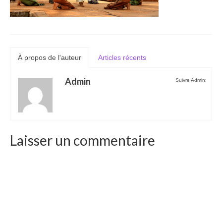
Laos
Carte du Laos
Laos – infos
À propos de l'auteur
Articles récents
Paludisme au Laos
Admin
Suivre Admin:
Les articles du Laos
Vietnam
Carte du Vietnam
Laisser un commentaire
Vietnam – Infos
Paludisme au Vietnam
Les articles du Vietnam
Cambodge