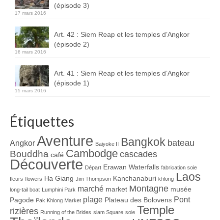
(épisode 3)
17 mars 2016
Art. 42 : Siem Reap et les temples d’Angkor
(épisode 2)
16 mars 2016
Art. 41 : Siem Reap et les temples d’Angkor
(épisode 1)
15 mars 2016
Étiquettes
Aventure
Bangkok
bateau
Angkor
Baiyoke II
Cambodge
Bouddha
cascades
café
Découverte
Erawan Waterfalls
Départ
fabrication soie
Laos
Ha Giang
Kanchanaburi
fleurs
flowers
Jim Thompson
khlong
Montagne
marché
market
musée
long-tail boat
Lumphini Park
plage
Pont
Pagode
Plateau des Bolovens
Pak Khlong Market
Temple
rizières
Running of the Brides
siam Square
soie