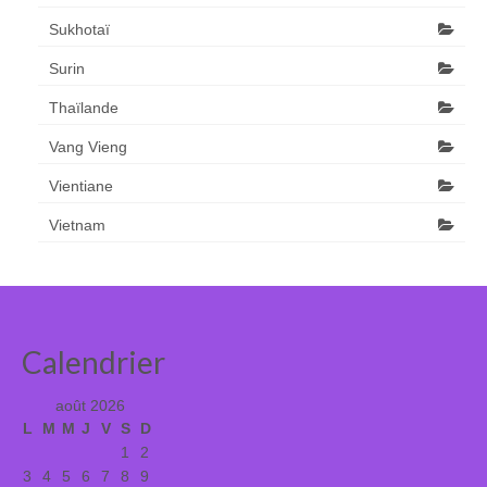
Sukhotaï
Surin
Thaïlande
Vang Vieng
Vientiane
Vietnam
Calendrier
août 2026
L
M
M
J
V
S
D
1
2
3
4
5
6
7
8
9