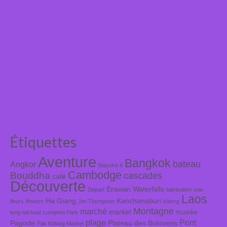
Étiquettes
Aventure
Bangkok
bateau
Angkor
Baiyoke II
Cambodge
Bouddha
cascades
café
Découverte
Erawan Waterfalls
Départ
fabrication soie
Laos
Ha Giang
Kanchanaburi
fleurs
flowers
Jim Thompson
khlong
Montagne
marché
market
musée
long-tail boat
Lumphini Park
plage
Pont
Pagode
Plateau des Bolovens
Pak Khlong Market