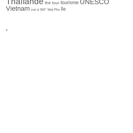
Thaïlande
UNESCO
tourisme
thé
tour
Vietnam
île
vue à 360°
Wat Pho
.