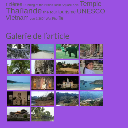
Temple
rizières
Running of the Brides
siam Square
soie
Thaïlande
UNESCO
tourisme
thé
tour
Vietnam
île
vue à 360°
Wat Pho
Galerie de l’article