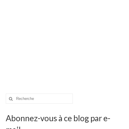
Carte du Cambodge
Cambodge – Infos
Toutes à l’école
Paludisme au Cambodge
Les articles du Cambodge
France
Carte de la France
Notre région, la Normandie
Rechercher
Ville : Paris
:
Blog
Abonnez-vous à ce blog par e-
Catégories