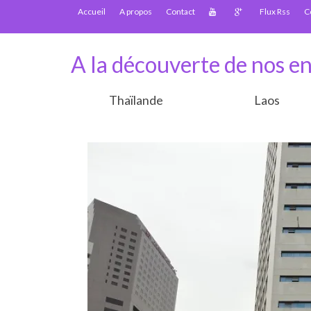
Accueil
A propos
Contact
Flux Rss
C
A la découverte de nos en
Thaïlande
Laos