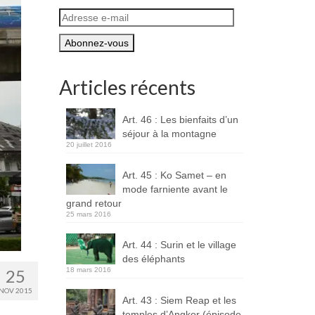
Adresse
e-
mail
Articles récents
Art. 46 : Les bienfaits d’un
séjour à la montagne
20 juillet 2016
Art. 45 : Ko Samet – en
mode farniente avant le
grand retour
25 mars 2016
Art. 44 : Surin et le village
des éléphants
25
18 mars 2016
NOV 2015
Art. 43 : Siem Reap et les
temples d’Angkor (épisode