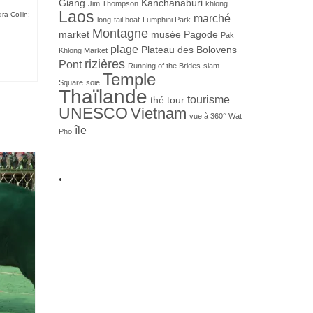
Giang
Kanchanaburi
Jim Thompson
khlong
Laos
ra Collin:
marché
long-tail boat
Lumphini Park
Montagne
market
musée
Pagode
Pak
plage
Plateau des Bolovens
Khlong Market
rizières
Pont
Running of the Brides
siam
Temple
Square
soie
Thaïlande
tourisme
thé
tour
UNESCO
Vietnam
vue à 360°
Wat
île
Pho
.