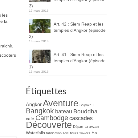
3)
17 mars 2016
 les
e la
Art. 42 : Siem Reap et les
temples d’Angkor (épisode
2)
16 mars 2016
aichir.
Art. 41 : Siem Reap et les
 scooters
temples d’Angkor (épisode
1)
15 mars 2016
Étiquettes
Aventure
Angkor
Baiyoke II
Bangkok
Bouddha
bateau
Cambodge
cascades
café
Découverte
Erawan
Départ
Waterfalls
Ha
fabrication soie
fleurs
flowers