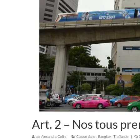
Art. 2 – Nos tous pr
par
Alexandra Collin
|
Classé dans :
Bangkok
,
Thaïlande
|