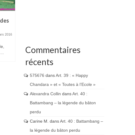
e des
Art. 43 : Siem Reap et les
Art. 42 : 
temples d’Angkor (épisode 3)
temples d
ars 2016
17 mars 2016
de,
Nous terminons notre découverte de
La région d
Commentaires
...
la région de Siem Reap par un...
découverte p
récents
575676
dans
Art. 39 : « Happy
Chandara » et « Toutes à l’Ecole »
Alexandra Collin
dans
Art. 40 :
Battambang – la légende du bâton
perdu
Carine M.
dans
Art. 40 : Battambang –
la légende du bâton perdu