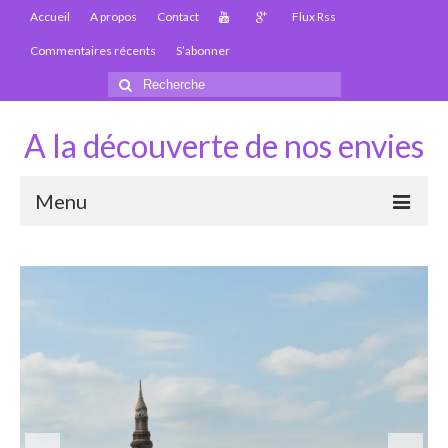
Accueil
A propos
Contact
Flux Rss
Commentaires récents
S’abonner
Rechercher
:
A la découverte de nos envies
Menu
Thaïlande
Carte Thaïlande
Thaïlande – Infos
Paludisme en Thaïlande
Les articles de la Thaïlande