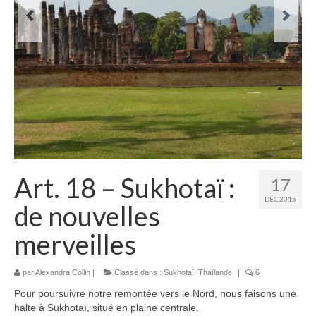
Laos
Carte du Laos
Laos – infos
Paludisme au Laos
Les articles du Laos
Vietnam
Art. 18 – Sukhotaï :
17
Carte du Vietnam
DÉC 2015
de nouvelles
Vietnam – Infos
merveilles
Paludisme au Vietnam
Les articles du Vietnam
par
Alexandra Collin
|
Classé dans :
Sukhotaï
,
Thaïlande
|
6
Pour poursuivre notre remontée vers le Nord, nous faisons une
Cambodge
halte à Sukhotaï, situé en plaine centrale.