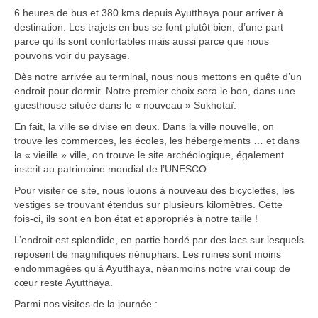
Carte du Cambodge
6 heures de bus et 380 kms depuis Ayutthaya pour arriver à
destination. Les trajets en bus se font plutôt bien, d’une part
Cambodge – Infos
parce qu’ils sont confortables mais aussi parce que nous
pouvons voir du paysage.
Toutes à l’école
Dès notre arrivée au terminal, nous nous mettons en quête d’un
endroit pour dormir. Notre premier choix sera le bon, dans une
Paludisme au Cambodge
guesthouse située dans le « nouveau » Sukhotaï.
En fait, la ville se divise en deux. Dans la ville nouvelle, on
Les articles du Cambodge
trouve les commerces, les écoles, les hébergements … et dans
la « vieille » ville, on trouve le site archéologique, également
France
inscrit au patrimoine mondial de l’UNESCO.
Carte de la France
Pour visiter ce site, nous louons à nouveau des bicyclettes, les
vestiges se trouvant étendus sur plusieurs kilomètres. Cette
Notre région, la Normandie
fois-ci, ils sont en bon état et appropriés à notre taille !
L’endroit est splendide, en partie bordé par des lacs sur lesquels
Ville : Paris
reposent de magnifiques nénuphars. Les ruines sont moins
endommagées qu’à Ayutthaya, néanmoins notre vrai coup de
Blog
cœur reste Ayutthaya.
Catégories
Parmi nos visites de la journée :