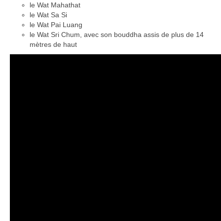
le Wat Mahathat
Boucles d’articles
le Wat Sa Si
le Wat Pai Luang
Commentaires récents
le Wat Sri Chum, avec son bouddha assis de plus de 14
mètres de haut
Archives des articles
Nuage d’étiquettes
Flux RSS : Les articles
Flux Rss : Les commentaires
Images à la Une
Menu