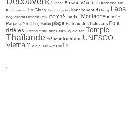
Découverte
Erawan Waterfalls
Départ
fabrication soie
Laos
Ha Giang
Kanchanaburi
fleurs
flowers
Jim Thompson
khlong
Montagne
marché
market
musée
long-tail boat
Lumphini Park
plage
Pont
Pagode
Plateau des Bolovens
Pak Khlong Market
Temple
rizières
Running of the Brides
siam Square
soie
Thaïlande
UNESCO
tourisme
thé
tour
Vietnam
île
vue à 360°
Wat Pho
.