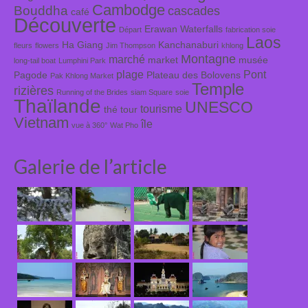
Cambodge
Bouddha
cascades
café
Découverte
Erawan Waterfalls
Départ
fabrication soie
Laos
Ha Giang
Kanchanaburi
fleurs
flowers
Jim Thompson
khlong
Montagne
marché
market
musée
long-tail boat
Lumphini Park
plage
Pont
Pagode
Plateau des Bolovens
Pak Khlong Market
Temple
rizières
Running of the Brides
siam Square
soie
Thaïlande
UNESCO
tourisme
thé
tour
Vietnam
île
vue à 360°
Wat Pho
Galerie de l’article