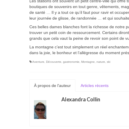
Les stations ont souvent un petit centre-ville qui offre
boutiques de souvenirs en tout genre, vêtements, maga
de santé … Il y a tout ce qu’il faut pour ravir et occup
leur journée de glisse, de randonnée … et qui souhaiten
Ces belles dames blanches font la richesse de notre 
trouver un petit coin de ressourcement. Certains diront
grands que cela vaut la peine de revoir son point de vu
La montagne c’est tout simplement un réel enchantement
dans la joie, le bonheur et l’allégresse du moment prés
Aventure
,
Découverte
,
gastronomie
,
Montagne
,
nature
,
ski
À propos de l'auteur
Articles récents
Alexandra Collin