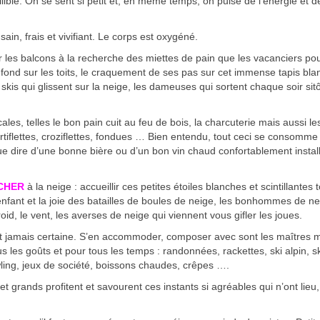
llible. On se sent si petit et, en même temps, on puise de l’énergie et d
ain, frais et vivifiant. Le corps est oxygéné.
 les balcons à la recherche des miettes de pain que les vacanciers pou
i fond sur les toits, le craquement de ses pas sur cet immense tapis bla
skis qui glissent sur la neige, les dameuses qui sortent chaque soir sitô
cales, telles le bon pain cuit au feu de bois, la charcuterie mais aussi le
artiflettes, croziflettes, fondues … Bien entendu, tout ceci se consomme
ue dire d’une bonne bière ou d’un bon vin chaud confortablement instal
CHER
à la neige : accueillir ces petites étoiles blanches et scintillante
enfant et la joie des batailles de boules de neige, les bonhommes de n
oid, le vent, les averses de neige qui viennent vous gifler les joues.
st jamais certaine. S’en accommoder, composer avec sont les maîtres 
us les goûts et pour tous les temps : randonnées, rackettes, ski alpin, s
ling, jeux de société, boissons chaudes, crêpes ….
 et grands profitent et savourent ces instants si agréables qui n’ont lieu