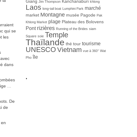
e la
Giang
Kanchanaburi
Jim Thompson
khlong
Laos
marché
long-tail boat
Lumphini Park
Montagne
market
musée
Pagode
Pak
plage
Plateau des Bolovens
Khlong Market
rraient
rizières
Pont
Running of the Brides
siam
nc qui se
Temple
Square
soie
t les
Thaïlande
tourisme
thé
tour
UNESCO
Vietnam
vue à 360°
Wat
s
île
Pho
 avec
lé dans
.
s tombées
eige …
mots. De
ki de
, en