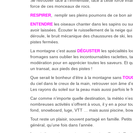
Se retrouver face à l’immensité, face à cette force infai
force de ces monceaux de rocs.
RESPIRER
, remplir ses pleins poumons de ce bon air s
ENTENDRE
les oiseaux chanter dans les sapins ou sur
avoir laissées. Écouter le ruissellement de la neige qu
déroule, le bruit mécanique des chaussures de ski, les 
pistes fermées.
La montagne c’est aussi
DÉGUSTER
les spécialités lo
fromages sans oublier les incontournables raclettes, t
modération pour en apprécier toutes les saveurs. Et q
un transat, aux pieds des pistes !
Que serait le bonheur d’être à la montagne sans
TOU
du ciel dans le creux de la main, retrouver son âme d’
Les rayons du soleil sur la peau mais aussi parfois le fr
Car comme n’importe quelle destination, la météo n’e
nombreuses activités s’offrent à vous, il y en a pour to
fond, snowboard, luge, VTT … mais aussi piscine, bow
Tout reste un plaisir, souvent partagé en famille. Petits
général, qu’une fois dans l’année.