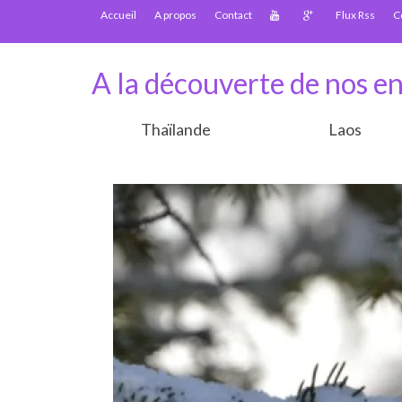
Accueil
A propos
Contact
Flux Rss
C
A la découverte de nos en
Thaïlande
Laos