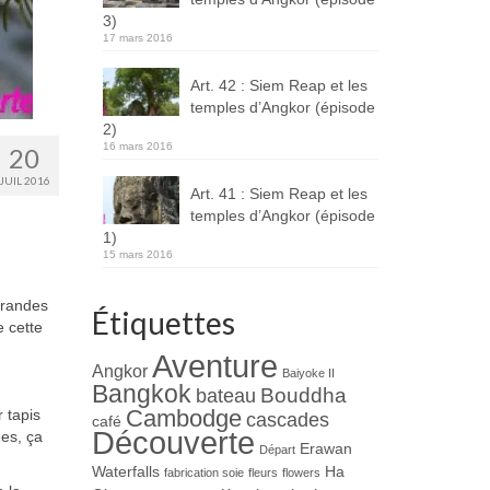
3)
17 mars 2016
Art. 42 : Siem Reap et les
temples d’Angkor (épisode
2)
16 mars 2016
20
JUIL 2016
Art. 41 : Siem Reap et les
temples d’Angkor (épisode
1)
15 mars 2016
grandes
Étiquettes
 cette
Aventure
Angkor
Baiyoke II
Bangkok
Bouddha
bateau
Cambodge
 tapis
cascades
café
Découverte
ées, ça
Erawan
Départ
Waterfalls
Ha
fabrication soie
fleurs
flowers