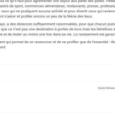
 tout ce qu’il faut pour agrémenter son séjour aux pieds des pistes. Petit
sins de sport, commerces alimentaires, restaurants, presse, professi
er ceux qui ne pratiquent aucune activité et pour divertir ceux qui revien
t s’aérer et profiter encore un peu de la féérie des lieux.
pays, à des distances suffisamment raisonnables, pour que chacun puis
 que ce n’est pas une destination à portée de tous mais les bénéfices s
e et de tester au moins une fois dans sa vie. Le ravissement est garant
 qui permet de se ressourcer et de ne profiter que de l’essentiel : êtr
ent.
Suivre Alexand