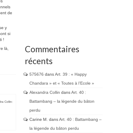
es
onnels
nent de
se y
ont si
i !
Commentaires
e là,
récents
575676
dans
Art. 39 : « Happy
Chandara » et « Toutes à l’Ecole »
Alexandra Collin
dans
Art. 40 :
Battambang – la légende du bâton
ra Collin:
perdu
Carine M.
dans
Art. 40 : Battambang –
la légende du bâton perdu