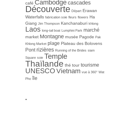
Cambodge
cascades
café
Découverte
Erawan
Départ
Waterfalls
Ha
fabrication soie
fleurs
flowers
Giang
Kanchanaburi
Jim Thompson
khlong
Laos
marché
long-tail boat
Lumphini Park
Montagne
market
musée
Pagode
Pak
plage
Plateau des Bolovens
Khlong Market
rizières
Pont
Running of the Brides
siam
Temple
Square
soie
Thaïlande
tourisme
thé
tour
UNESCO
Vietnam
vue à 360°
Wat
île
Pho
.