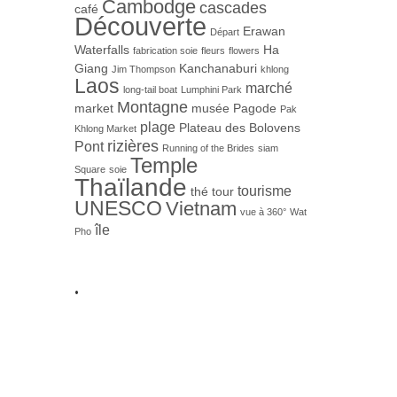
Cambodge
cascades
café
Découverte
Erawan
Départ
Waterfalls
Ha
fabrication soie
fleurs
flowers
Giang
Kanchanaburi
Jim Thompson
khlong
Laos
marché
long-tail boat
Lumphini Park
Montagne
market
musée
Pagode
Pak
plage
Plateau des Bolovens
Khlong Market
rizières
Pont
Running of the Brides
siam
Temple
Square
soie
Thaïlande
tourisme
thé
tour
UNESCO
Vietnam
vue à 360°
Wat
île
Pho
.