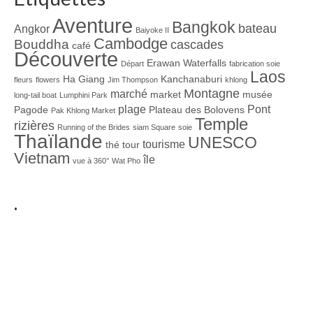
Aventure
Bangkok
bateau
Angkor
Baiyoke II
Cambodge
Bouddha
cascades
café
Découverte
Erawan Waterfalls
Départ
fabrication soie
Laos
Ha Giang
Kanchanaburi
fleurs
flowers
Jim Thompson
khlong
Montagne
marché
market
musée
long-tail boat
Lumphini Park
plage
Pont
Pagode
Plateau des Bolovens
Pak Khlong Market
Temple
rizières
Running of the Brides
siam Square
soie
Thaïlande
UNESCO
tourisme
thé
tour
Vietnam
île
vue à 360°
Wat Pho
.