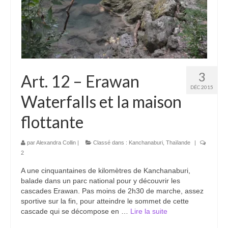
Boucles d’articles
Commentaires récents
Archives des articles
Nuage d’étiquettes
3
Art. 12 – Erawan
DÉC 2015
Flux RSS : Les articles
Waterfalls et la maison
Flux Rss : Les commentaires
flottante
Images à la Une
par
Alexandra Collin
|
Classé dans :
Kanchanaburi
,
Thaïlande
|
2
Menu
A une cinquantaines de kilomètres de Kanchanaburi,
balade dans un parc national pour y découvrir les
cascades Erawan. Pas moins de 2h30 de marche, assez
sportive sur la fin, pour atteindre le sommet de cette
cascade qui se décompose en …
Lire la suite­­