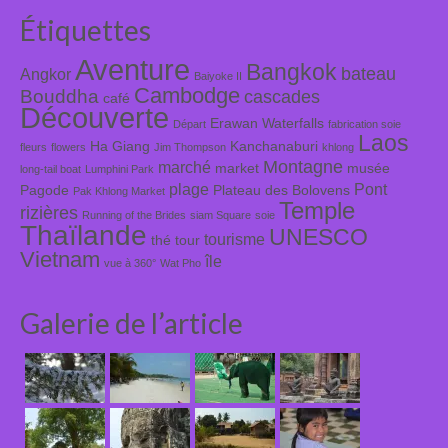
Étiquettes
Aventure
Bangkok
bateau
Angkor
Baiyoke II
Cambodge
Bouddha
cascades
café
Découverte
Erawan Waterfalls
Départ
fabrication soie
Laos
Ha Giang
Kanchanaburi
fleurs
flowers
Jim Thompson
khlong
Montagne
marché
market
musée
long-tail boat
Lumphini Park
plage
Pont
Pagode
Plateau des Bolovens
Pak Khlong Market
Temple
rizières
Running of the Brides
siam Square
soie
Thaïlande
UNESCO
tourisme
thé
tour
Vietnam
île
vue à 360°
Wat Pho
Galerie de l’article