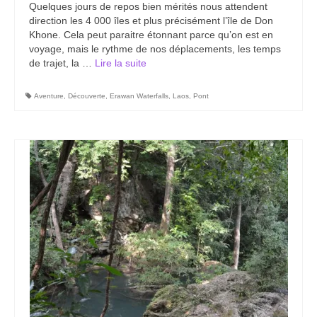
Quelques jours de repos bien mérités nous attendent
Carte du Cambodge
direction les 4 000 îles et plus précisément l’île de Don
Khone. Cela peut paraitre étonnant parce qu’on est en
Cambodge – Infos
voyage, mais le rythme de nos déplacements, les temps
de trajet, la …
Lire la suite­­
Toutes à l’école
Paludisme au Cambodge
Aventure
,
Découverte
,
Erawan Waterfalls
,
Laos
,
Pont
Les articles du Cambodge
France
Carte de la France
Notre région, la Normandie
Ville : Paris
Blog
Catégories