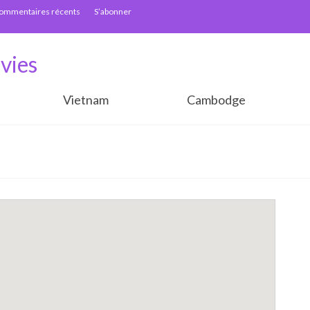
ommentaires récents
S’abonner
vies
Vietnam
Cambodge