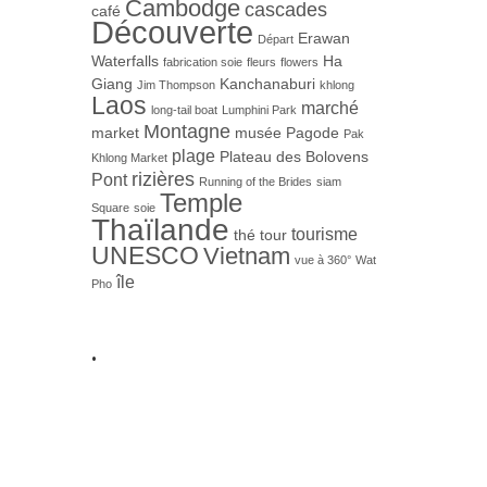
Cambodge
cascades
café
Découverte
Erawan
Départ
Waterfalls
Ha
fabrication soie
fleurs
flowers
Giang
Kanchanaburi
Jim Thompson
khlong
Laos
marché
long-tail boat
Lumphini Park
Montagne
market
musée
Pagode
Pak
plage
Plateau des Bolovens
Khlong Market
rizières
Pont
Running of the Brides
siam
Temple
Square
soie
Thaïlande
tourisme
thé
tour
UNESCO
Vietnam
vue à 360°
Wat
île
Pho
.