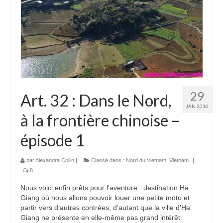
Boucles d’articles
Commentaires récents
Archives des articles
Nuage d’étiquettes
Flux RSS : Les articles
29
Art. 32 : Dans le Nord,
JAN 2016
Flux Rss : Les commentaires
à la frontière chinoise –
Images à la Une
épisode 1
Menu
par
Alexandra Collin
|
Classé dans :
Nord du Vietnam
,
Vietnam
|
8
Nous voici enfin prêts pour l’aventure : destination Ha
Giang où nous allons pouvoir louer une petite moto et
partir vers d’autres contrées, d’autant que la ville d’Ha
Giang ne présente en elle-même pas grand intérêt.