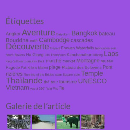
Étiquettes
Aventure
Bangkok
bateau
Angkor
Baiyoke II
Cambodge
Bouddha
cascades
café
Découverte
Erawan Waterfalls
Départ
fabrication soie
Laos
Ha Giang
Kanchanaburi
fleurs
flowers
Jim Thompson
khlong
Montagne
marché
market
musée
long-tail boat
Lumphini Park
plage
Pont
Pagode
Plateau des Bolovens
Pak Khlong Market
Temple
rizières
Running of the Brides
siam Square
soie
Thaïlande
UNESCO
tourisme
thé
tour
Vietnam
île
vue à 360°
Wat Pho
Galerie de l’article