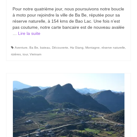
Carte du Cambodge
Pour notre quatrième jour, nous poursuivons notre boucle
à moto pour rejoindre la ville de Ba Be, réputée pour sa
Cambodge – Infos
réserve naturelle, à 154 kms de Bao Lac. Une fois n’est
pas coutume, notre carte bancaire est de nouveau avalée
Toutes à l’école
…
Lire la suite­­
Paludisme au Cambodge
Aventure
,
Ba Be
,
bateau
,
Découverte
,
Ha Giang
,
Montagne
,
réserve naturelle
,
Les articles du Cambodge
rizières
,
tour
,
Vietnam
France
Carte de la France
Notre région, la Normandie
Ville : Paris
Blog
Catégories