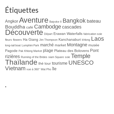
Étiquettes
Aventure
Bangkok
bateau
Angkor
Baiyoke II
Cambodge
Bouddha
cascades
café
Découverte
Erawan Waterfalls
Départ
fabrication soie
Laos
Ha Giang
Kanchanaburi
fleurs
flowers
Jim Thompson
khlong
Montagne
marché
market
musée
long-tail boat
Lumphini Park
plage
Pont
Pagode
Plateau des Bolovens
Pak Khlong Market
Temple
rizières
Running of the Brides
siam Square
soie
Thaïlande
UNESCO
tourisme
thé
tour
Vietnam
île
vue à 360°
Wat Pho
.