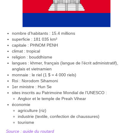
Laos
Carte du Laos
Laos – infos
nombre d’habitants : 15.4 millions
superficie : 181 035 km²
Paludisme au Laos
capitale : PHNOM PENH
climat : tropical
Les articles du Laos
religion : bouddhisme
langues : khmer, français (langue de l’écrit administratif),
Vietnam
anglais et vietnamien
monnaie : le riel (1 $ = 4 000 riels)
Carte du Vietnam
Roi : Norodom Sihamoni
1er ministre : Hun Se
Vietnam – Infos
sites inscrits au Patrimoine Mondial de l’UNESCO :
Angkor et le temple de Preah Vihear
Paludisme au Vietnam
économie
agriculture (riz)
Les articles du Vietnam
industrie (textile, confection de chaussures)
tourisme
Cambodge
Source : guide du routard