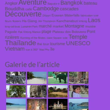
Aventure
Bangkok
bateau
Angkor
Baiyoke II
Cambodge
Bouddha
cascades
café
Découverte
Erawan Waterfalls
Départ
fabrication soie
Laos
Ha Giang
Kanchanaburi
fleurs
flowers
Jim Thompson
khlong
Montagne
marché
market
musée
long-tail boat
Lumphini Park
plage
Pont
Pagode
Plateau des Bolovens
Pak Khlong Market
Temple
rizières
Running of the Brides
siam Square
soie
Thaïlande
UNESCO
tourisme
thé
tour
Vietnam
île
vue à 360°
Wat Pho
Galerie de l’article