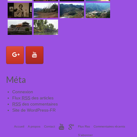
Méta
Connexion
Flux
RSS
des articles
RSS
des commentaires
Site de WordPress-FR
Accueil
A propos
Contact
Flux Rss
Commentaires récents
S’abonner