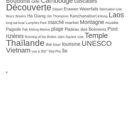
Cambodge
Bouddha
cascades
café
Découverte
Erawan Waterfalls
Départ
fabrication soie
Laos
Ha Giang
Kanchanaburi
fleurs
flowers
Jim Thompson
khlong
Montagne
marché
market
musée
long-tail boat
Lumphini Park
plage
Pont
Pagode
Plateau des Bolovens
Pak Khlong Market
Temple
rizières
Running of the Brides
siam Square
soie
Thaïlande
UNESCO
tourisme
thé
tour
Vietnam
île
vue à 360°
Wat Pho
.