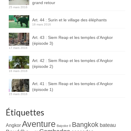
grand retour
Boucles d’articles
25 mars 2016
Commentaires récents
Art. 44 : Surin et le village des éléphants
18 mars 2016
Archives des articles
Art. 43 : Siem Reap et les temples d’Angkor
Nuage d’étiquettes
(épisode 3)
17 mars 2016
Flux RSS : Les articles
Art. 42 : Siem Reap et les temples d’Angkor
Flux Rss : Les commentaires
(épisode 2)
16 mars 2016
Images à la Une
Art. 41 : Siem Reap et les temples d’Angkor
Menu
(épisode 1)
15 mars 2016
Étiquettes
Aventure
Bangkok
bateau
Angkor
Baiyoke II