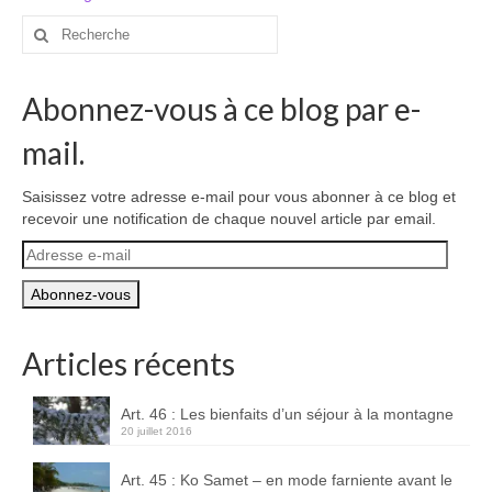
Carte du Cambodge
Rechercher
:
Cambodge – Infos
Abonnez-vous à ce blog par e-
Toutes à l’école
mail.
Paludisme au Cambodge
Les articles du Cambodge
Saisissez votre adresse e-mail pour vous abonner à ce blog et
recevoir une notification de chaque nouvel article par email.
France
Adresse
e-
Carte de la France
mail
Notre région, la Normandie
Articles récents
Ville : Paris
Art. 46 : Les bienfaits d’un séjour à la montagne
Blog
20 juillet 2016
Catégories
Art. 45 : Ko Samet – en mode farniente avant le