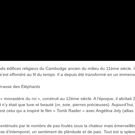
s édifices religieux du Cambodge ancien du milieu du 11ème siècle. Il
t s’est effondré au fil du temps. Il a depuis été transformé en un immens
errasse des Eléphants
onastère du roi », construit au 12ème siècle. A l’époque, il abritait 
n’y était que luxe et beauté (or, soie, pierres précieuses). Aujourd’hui,
t celui qui a inspiré le film « Tomb Raider » avec Angélina Joly (allias
 exténués par le nombre de pas foulés sous la chaleur mais émerveillé
ose d’intemporel, un sentiment de plénitude et de paix. Tout est si sple