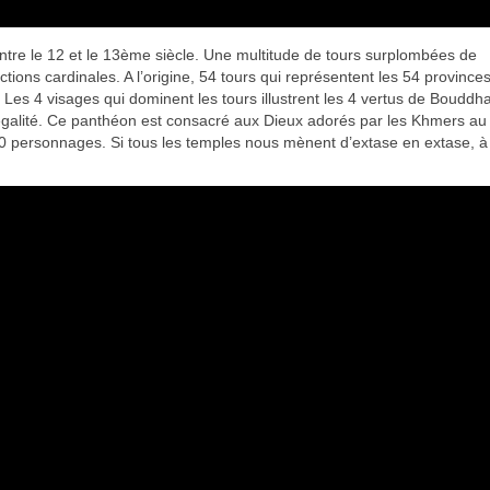
tre le 12 et le 13ème siècle. Une multitude de tours surplombées de
tions cardinales. A l’origine, 54 tours qui représentent les 54 province
. Les 4 visages qui dominent les tours illustrent les 4 vertus de Bouddha
 l’égalité. Ce panthéon est consacré aux Dieux adorés par les Khmers a
0 personnages. Si tous les temples nous mènent d’extase en extase, à