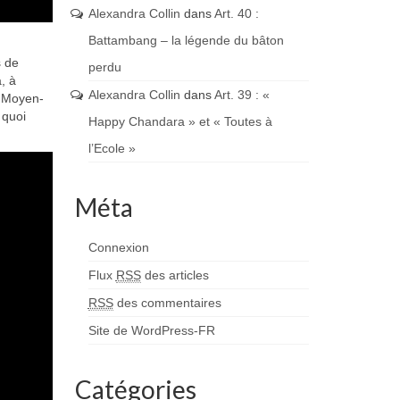
Alexandra Collin
dans
Art. 40 :
Battambang – la légende du bâton
s de
perdu
, à
Alexandra Collin
dans
Art. 39 : «
u Moyen-
 quoi
Happy Chandara » et « Toutes à
l’Ecole »
Méta
Connexion
Flux
RSS
des articles
RSS
des commentaires
Site de WordPress-FR
Catégories