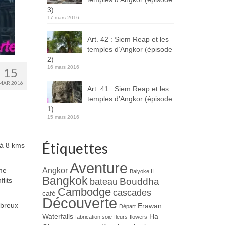
3)
17 mars 2016
Art. 42 : Siem Reap et les
temples d’Angkor (épisode
2)
16 mars 2016
15
MAR 2016
Art. 41 : Siem Reap et les
temples d’Angkor (épisode
1)
15 mars 2016
Étiquettes
 à 8 kms
Aventure
Angkor
ème
Baiyoke II
Bangkok
Bouddha
lits
bateau
Cambodge
cascades
café
Découverte
mbreux
Erawan
Départ
Waterfalls
Ha
fabrication soie
fleurs
flowers