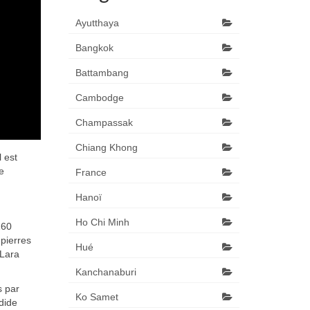
Ayutthaya
Bangkok
Battambang
Cambodge
Champassak
Chiang Khong
 est
e
France
Hanoï
Ho Chi Minh
260
 pierres
Hué
 Lara
Kanchanaburi
s par
Ko Samet
ndide