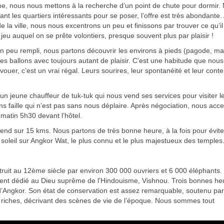
me, nous nous mettons à la recherche d’un point de chute pour dormir.
lant les quartiers intéressants pour se poser, l’offre est très abondante.
e la ville, nous nous excentrons un peu et finissons par trouver ce qu’i
jeu auquel on se prête volontiers, presque souvent plus par plaisir !
n peu rempli, nous partons découvrir les environs à pieds (pagode, m
es ballons avec toujours autant de plaisir. C’est une habitude que nou
’avouer, c’est un vrai régal. Leurs sourires, leur spontanéité et leur con
 jeune chauffeur de tuk-tuk qui nous vend ses services pour visiter l
ns faille qui n’est pas sans nous déplaire. Après négociation, nous acc
matin 5h30 devant l’hôtel.
end sur 15 kms. Nous partons de très bonne heure, à la fois pour évite
u soleil sur Angkor Wat, le plus connu et le plus majestueux des temples
truit au 12ème siècle par environ 300 000 ouvriers et 6 000 éléphants.
ment dédié au Dieu suprême de l’Hindouisme, Vishnou. Trois bonnes he
and d’Angkor. Son état de conservation est assez remarquable, soutenu pa
 riches, décrivant des scènes de vie de l’époque. Nous sommes tout