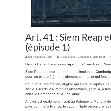
Art. 41 : Siem Reap e
(épisode 1)
par
Alexandra Collin
|
Classé dans :
Cambodge
,
Siem Reap
|
Depuis Battambang, nous rejoignons Siem Reap. Nous 
Siem Reap est notre dernière destination au Cambodge 
pour les plus près) mondialement connus et qui font 
Pour votre information, Angkor qui a été la capitale d
siècle. Plus de 287 temples disséminés, ça et là, à trav
entre le Cambodge et la Thaïlande.
Angkor est également inscrit au Patrimoine Mondial 
pays comme la France, le Japon, l’Inde ou encore les Et