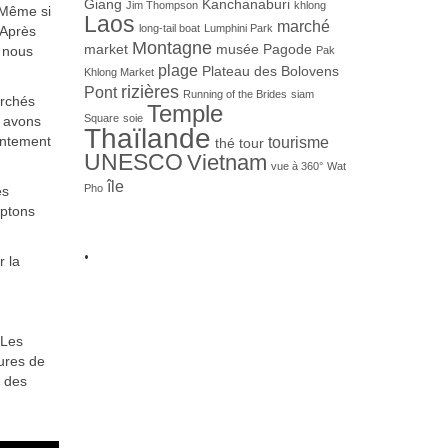
Giang
Kanchanaburi
Jim Thompson
khlong
 Même si
Laos
marché
long-tail boat
Lumphini Park
 Après
Montagne
market
musée
Pagode
l nous
Pak
plage
Plateau des Bolovens
Khlong Market
rizières
Pont
Running of the Brides
siam
archés
Temple
Square
soie
s avons
Thaïlande
tentement
tourisme
thé
tour
UNESCO
Vietnam
vue à 360°
Wat
île
Pho
es
eptons
.
r la
.
 Les
ures de
r des