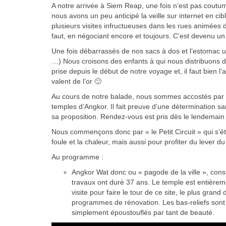
A notre arrivée à Siem Reap, une fois n’est pas coutu
nous avons un peu anticipé la veille sur internet en cib
plusieurs visites infructueuses dans les rues animées d
faut, en négociant encore et toujours. C’est devenu un 
Une fois débarrassés de nos sacs à dos et l’estomac u
…) Nous croisons des enfants à qui nous distribuons d
prise depuis le début de notre voyage et, il faut bien l
valent de l’or 🙂
Au cours de notre balade, nous sommes accostés par un
temples d’Angkor. Il fait preuve d’une détermination sa
sa proposition. Rendez-vous est pris dès le lendemain 
Nous commençons donc par « le Petit Circuit » qui s’ét
foule et la chaleur, mais aussi pour profiter du lever d
Au programme :
Angkor Wat donc ou « pagode de la ville », cons
travaux ont duré 37 ans. Le temple est entière
visite pour faire le tour de ce site, le plus gr
programmes de rénovation. Les bas-reliefs sont
simplement époustouflés par tant de beauté.