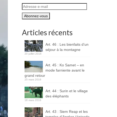
Adresse
e-
mail
Articles récents
Art. 46 : Les bienfaits d’un
séjour à la montagne
20 juillet 2016
Art. 45 : Ko Samet – en
mode farniente avant le
grand retour
25 mars 2016
Art. 44 : Surin et le village
des éléphants
18 mars 2016
Art. 43 : Siem Reap et les
temples d’Angkor (épisode