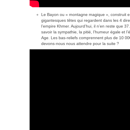
Le Bayon ou « montagne magique », construit en
gigantesques têtes qui regardent dans les 4 direc
l’empire Khmer. Aujourd’hui, il n’en reste que 37
savoir la sympathie, la pitié, l’humeur égale et
Age. Les bas-reliefs comprennent plus de 10 00
devons-nous nous attendre pour la suite ?