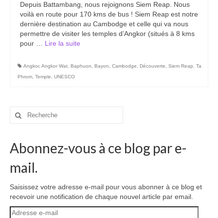
Depuis Battambang, nous rejoignons Siem Reap. Nous
Carte du Cambodge
voilà en route pour 170 kms de bus ! Siem Reap est notre
dernière destination au Cambodge et celle qui va nous
Cambodge – Infos
permettre de visiter les temples d’Angkor (situés à 8 kms
pour …
Lire la suite­­
Toutes à l’école
Paludisme au Cambodge
Angkor
,
Angkor Wat
,
Baphuon
,
Bayon
,
Cambodge
,
Découverte
,
Siem Reap
,
Ta
Phrom
,
Temple
,
UNESCO
Les articles du Cambodge
France
Rechercher
:
Carte de la France
Abonnez-vous à ce blog par e-
Notre région, la Normandie
mail.
Ville : Paris
Blog
Saisissez votre adresse e-mail pour vous abonner à ce blog et
recevoir une notification de chaque nouvel article par email.
Catégories
Adresse