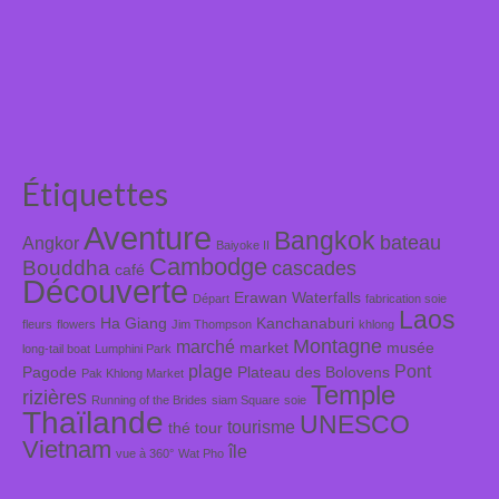
Étiquettes
Aventure
Bangkok
bateau
Angkor
Baiyoke II
Cambodge
Bouddha
cascades
café
Découverte
Erawan Waterfalls
Départ
fabrication soie
Laos
Ha Giang
Kanchanaburi
fleurs
flowers
Jim Thompson
khlong
Montagne
marché
market
musée
long-tail boat
Lumphini Park
plage
Pont
Pagode
Plateau des Bolovens
Pak Khlong Market
Temple
rizières
Running of the Brides
siam Square
soie
Thaïlande
UNESCO
tourisme
thé
tour
Vietnam
île
vue à 360°
Wat Pho