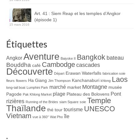
Art. 41 : Siem Reap et les temples d’Angkor
(épisode 1)
15 mars 2016
Étiquettes
Aventure
Bangkok
bateau
Angkor
Baiyoke II
Cambodge
Bouddha
cascades
café
Découverte
Erawan Waterfalls
Départ
fabrication soie
Laos
Ha Giang
Kanchanaburi
fleurs
flowers
Jim Thompson
khlong
Montagne
marché
market
musée
long-tail boat
Lumphini Park
plage
Pont
Pagode
Plateau des Bolovens
Pak Khlong Market
Temple
rizières
Running of the Brides
siam Square
soie
Thaïlande
UNESCO
tourisme
thé
tour
Vietnam
île
vue à 360°
Wat Pho
.