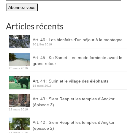
e-
Boucles d’articles
mail
Commentaires récents
Articles récents
Archives des articles
Art. 46 : Les bienfaits d’un séjour à la montagne
Nuage d’étiquettes
20 juillet 2016
Flux RSS : Les articles
Art. 45 : Ko Samet – en mode farniente avant le
grand retour
Flux Rss : Les commentaires
25 mars 2016
Images à la Une
Art. 44 : Surin et le village des éléphants
18 mars 2016
Menu
Art. 43 : Siem Reap et les temples d’Angkor
(épisode 3)
17 mars 2016
Art. 42 : Siem Reap et les temples d’Angkor
(épisode 2)
16 mars 2016