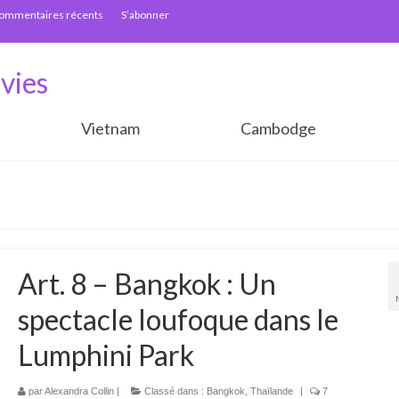
ommentaires récents
S’abonner
vies
Vietnam
Cambodge
Art. 8 – Bangkok : Un
spectacle loufoque dans le
Lumphini Park
par
Alexandra Collin
|
Classé dans :
Bangkok
,
Thaïlande
|
7