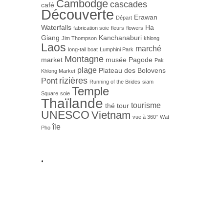
Cambodge
cascades
café
Découverte
Erawan
Départ
Waterfalls
Ha
fabrication soie
fleurs
flowers
Giang
Kanchanaburi
Jim Thompson
khlong
Laos
marché
long-tail boat
Lumphini Park
Montagne
market
musée
Pagode
Pak
plage
Plateau des Bolovens
Khlong Market
rizières
Pont
Running of the Brides
siam
Temple
Square
soie
Thaïlande
tourisme
thé
tour
UNESCO
Vietnam
vue à 360°
Wat
île
Pho
.