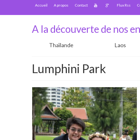
Accueil
A propos
Contact
Flux Rss
C
A la découverte de nos en
Thaïlande
Laos
Lumphini Park