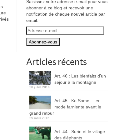
Saisissez votre adresse e-mail pour vous
us
abonner à ce blog et recevoir une
ure
notification de chaque nouvel article par
rivés
email.
Adresse
e-
mail
Articles récents
Art. 46 : Les bienfaits d’un
séjour à la montagne
20 juillet 2016
Art. 45 : Ko Samet – en
mode farniente avant le
grand retour
25 mars 2016
Art. 44 : Surin et le village
des éléphants