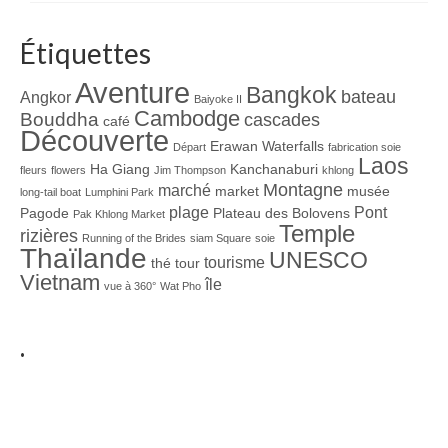
Étiquettes
Aventure
Bangkok
bateau
Angkor
Baiyoke II
Cambodge
Bouddha
cascades
café
Découverte
Erawan Waterfalls
Départ
fabrication soie
Laos
Ha Giang
Kanchanaburi
fleurs
flowers
Jim Thompson
khlong
Montagne
marché
market
musée
long-tail boat
Lumphini Park
plage
Pont
Pagode
Plateau des Bolovens
Pak Khlong Market
Temple
rizières
Running of the Brides
siam Square
soie
Thaïlande
UNESCO
tourisme
thé
tour
Vietnam
île
vue à 360°
Wat Pho
.