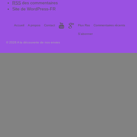
RSS
des commentaires
Site de WordPress-FR
Accueil
A propos
Contact
Flux Rss
Commentaires récents
S’abonner
© 2026 A la découverte de nos envies