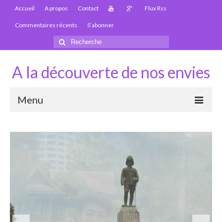
Accueil
A propos
Contact
Flux Rss
Commentaires récents
S’abonner
Rechercher
:
A la découverte de nos envies
Menu
Thaïlande
Carte Thaïlande
Thaïlande – Infos
Paludisme en Thaïlande
Les articles de la Thaïlande