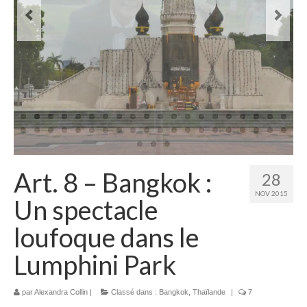
Laos
Carte du Laos
Laos – infos
Paludisme au Laos
Les articles du Laos
Vietnam
Art. 8 – Bangkok :
28
Carte du Vietnam
NOV 2015
Un spectacle
Vietnam – Infos
loufoque dans le
Paludisme au Vietnam
Lumphini Park
Les articles du Vietnam
Cambodge
par
Alexandra Collin
|
Classé dans :
Bangkok
,
Thaïlande
|
7