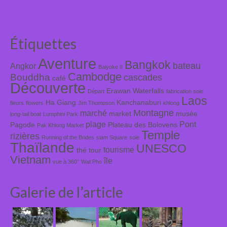
Étiquettes
Aventure
Bangkok
bateau
Angkor
Baiyoke II
Cambodge
Bouddha
cascades
café
Découverte
Erawan Waterfalls
Départ
fabrication soie
Laos
Ha Giang
Kanchanaburi
fleurs
flowers
Jim Thompson
khlong
Montagne
marché
market
musée
long-tail boat
Lumphini Park
plage
Pont
Pagode
Plateau des Bolovens
Pak Khlong Market
Temple
rizières
Running of the Brides
siam Square
soie
Thaïlande
UNESCO
tourisme
thé
tour
Vietnam
île
vue à 360°
Wat Pho
Galerie de l’article