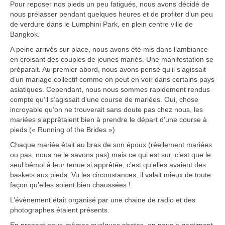
Pour reposer nos pieds un peu fatigués, nous avons décidé de
Carte du Cambodge
nous prélasser pendant quelques heures et de profiter d’un peu
de verdure dans le Lumphini Park, en plein centre ville de
Cambodge – Infos
Bangkok.
Toutes à l’école
A peine arrivés sur place, nous avons été mis dans l’ambiance
en croisant des couples de jeunes mariés. Une manifestation se
Paludisme au Cambodge
préparait. Au premier abord, nous avons pensé qu’il s’agissait
d’un mariage collectif comme on peut en voir dans certains pays
asiatiques. Cependant, nous nous sommes rapidement rendus
Les articles du Cambodge
compte qu’il s’agissait d’une course de mariées. Oui, chose
incroyable qu’on ne trouverait sans doute pas chez nous, les
France
mariées s’apprêtaient bien à prendre le départ d’une course à
pieds (« Running of the Brides »)
Carte de la France
Chaque mariée était au bras de son époux (réellement mariées
Notre région, la Normandie
ou pas, nous ne le savons pas) mais ce qui est sur, c’est que le
seul bémol à leur tenue si apprêtée, c’est qu’elles avaient des
Ville : Paris
baskets aux pieds. Vu les circonstances, il valait mieux de toute
façon qu’elles soient bien chaussées !
Blog
L’évènement était organisé par une chaine de radio et des
photographes étaient présents.
Catégories