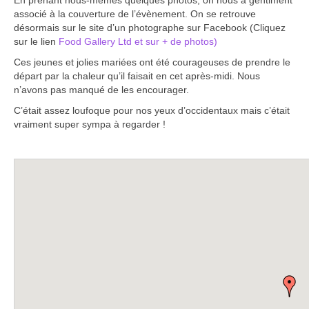
En prenant nous-mêmes quelques photos, on nous a gentiment
Boucles d’articles
associé à la couverture de l’évènement. On se retrouve
désormais sur le site d’un photographe sur Facebook (Cliquez
Commentaires récents
sur le lien
Food Gallery Ltd et sur + de photos)
Ces jeunes et jolies mariées ont été courageuses de prendre le
Archives des articles
départ par la chaleur qu’il faisait en cet après-midi. Nous
n’avons pas manqué de les encourager.
Nuage d’étiquettes
C’était assez loufoque pour nos yeux d’occidentaux mais c’était
vraiment super sympa à regarder !
Flux RSS : Les articles
Flux Rss : Les commentaires
Images à la Une
Menu