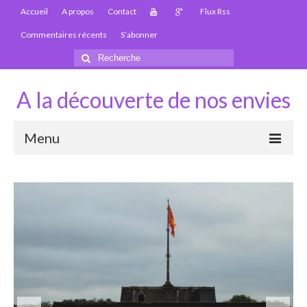
Accueil
A propos
Contact
Flux Rss
Commentaires récents
S’abonner
Rechercher
:
A la découverte de nos envies
Menu
Thaïlande
Carte Thaïlande
Thaïlande – Infos
Paludisme en Thaïlande
Les articles de la Thaïlande