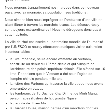
qu’ils connaissent.
Boucles d’articles
Nous prenons tranquillement nos marques dans ce nouveau
pays, avec sa monnaie, sa population, ses traditions …
Commentaires récents
Nous aimons bien nous imprégner de l’ambiance d’une ville en
Archives des articles
allant flâner à travers les marchés locaux. Les découvertes y
sont toujours extraordinaires ! Nous ne dérogeons donc pas à
cette habitude.
Nuage d’étiquettes
La ville de Hué est inscrite au patrimoine mondial de l’humanité
Flux RSS : Les articles
par l’UNESCO et nous y effectuons quelques visites culturelles
incontournables :
Flux Rss : Les commentaires
la Cité Impériale, seule encore existante au Vietnam,
construite au début du 19ème siècle et qui s’inspire de
Images à la Une
l’architecture des palais impériaux chinois. Elle s’étend sur 10
kms. Rappelons que le Vietnam a été sous l’égide de
Menu
l’empire chinois pendant mille ans.
la rivière des Parfums qui traverse la ville et que nous avons
empruntée en bateau
les tombeaux de Tu Duc, de Khai Dinh et de Minh Mang,
personnages illustres de la dynastie Nguyen
la pagode de Thien Mu
la Garden House, maison héritée d’un mandarin dont les