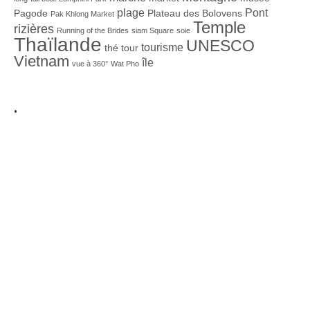
plage
Pont
Pagode
Plateau des Bolovens
Pak Khlong Market
Temple
rizières
Running of the Brides
siam Square
soie
Thaïlande
UNESCO
tourisme
thé
tour
Vietnam
île
vue à 360°
Wat Pho
.