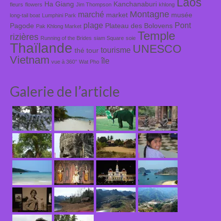
Laos
Ha Giang
Kanchanaburi
fleurs
flowers
Jim Thompson
khlong
Montagne
marché
market
musée
long-tail boat
Lumphini Park
plage
Pont
Pagode
Plateau des Bolovens
Pak Khlong Market
Temple
rizières
Running of the Brides
siam Square
soie
Thaïlande
UNESCO
tourisme
thé
tour
Vietnam
île
vue à 360°
Wat Pho
Galerie de l’article