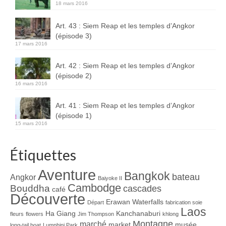
18 mars 2016
Art. 43 : Siem Reap et les temples d’Angkor
(épisode 3)
17 mars 2016
Art. 42 : Siem Reap et les temples d’Angkor
(épisode 2)
16 mars 2016
Art. 41 : Siem Reap et les temples d’Angkor
(épisode 1)
15 mars 2016
Étiquettes
Aventure
Bangkok
bateau
Angkor
Baiyoke II
Cambodge
Bouddha
cascades
café
Découverte
Erawan Waterfalls
Départ
fabrication soie
Laos
Ha Giang
Kanchanaburi
fleurs
flowers
Jim Thompson
khlong
Montagne
marché
market
musée
long-tail boat
Lumphini Park