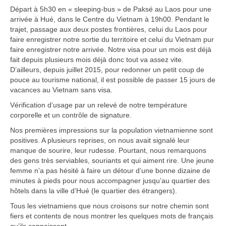
Carte du Cambodge
Départ à 5h30 en « sleeping-bus » de Paksé au Laos pour une
arrivée à Hué, dans le Centre du Vietnam à 19h00. Pendant le
Cambodge – Infos
trajet, passage aux deux postes frontières, celui du Laos pour
faire enregistrer notre sortie du territoire et celui du Vietnam pur
Toutes à l’école
faire enregistrer notre arrivée. Notre visa pour un mois est déjà
fait depuis plusieurs mois déjà donc tout va assez vite.
Paludisme au Cambodge
D’ailleurs, depuis juillet 2015, pour redonner un petit coup de
pouce au tourisme national, il est possible de passer 15 jours de
vacances au Vietnam sans visa.
Les articles du Cambodge
Vérification d’usage par un relevé de notre température
France
corporelle et un contrôle de signature.
Nos premières impressions sur la population vietnamienne sont
Carte de la France
positives. A plusieurs reprises, on nous avait signalé leur
manque de sourire, leur rudesse. Pourtant, nous remarquons
Notre région, la Normandie
des gens très serviables, souriants et qui aiment rire. Une jeune
femme n’a pas hésité à faire un détour d’une bonne dizaine de
Ville : Paris
minutes à pieds pour nous accompagner jusqu’au quartier des
hôtels dans la ville d’Hué (le quartier des étrangers).
Blog
Tous les vietnamiens que nous croisons sur notre chemin sont
Catégories
fiers et contents de nous montrer les quelques mots de français