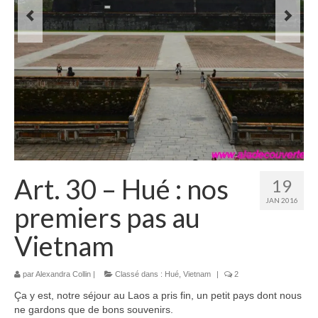
Laos
Carte du Laos
Laos – infos
Paludisme au Laos
Les articles du Laos
Vietnam
Art. 30 – Hué : nos
19
Carte du Vietnam
JAN 2016
premiers pas au
Vietnam – Infos
Vietnam
Paludisme au Vietnam
Les articles du Vietnam
par
Alexandra Collin
|
Classé dans :
Hué
,
Vietnam
|
2
Ça y est, notre séjour au Laos a pris fin, un petit pays dont nous
Cambodge
ne gardons que de bons souvenirs.