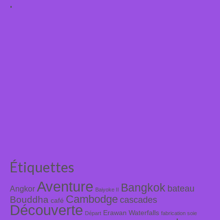
.
Étiquettes
Aventure
Bangkok
bateau
Angkor
Baiyoke II
Cambodge
Bouddha
cascades
café
Découverte
Erawan Waterfalls
Départ
fabrication soie