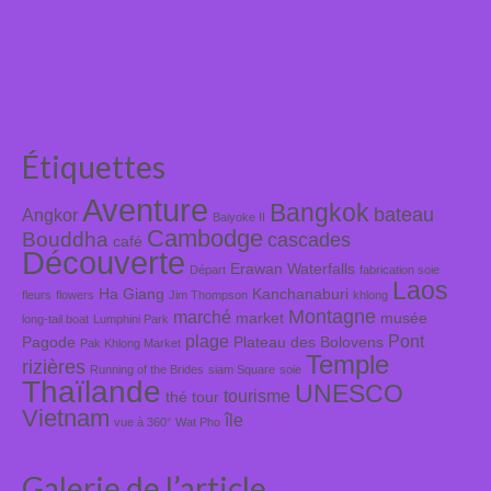
Étiquettes
Aventure
Bangkok
bateau
Angkor
Baiyoke II
Cambodge
Bouddha
cascades
café
Découverte
Erawan Waterfalls
Départ
fabrication soie
Laos
Ha Giang
Kanchanaburi
fleurs
flowers
Jim Thompson
khlong
Montagne
marché
market
musée
long-tail boat
Lumphini Park
plage
Pont
Pagode
Plateau des Bolovens
Pak Khlong Market
Temple
rizières
Running of the Brides
siam Square
soie
Thaïlande
UNESCO
tourisme
thé
tour
Vietnam
île
vue à 360°
Wat Pho
Galerie de l’article