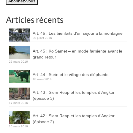
mail
Boucles d’articles
Articles récents
Commentaires récents
Archives des articles
Art. 46 : Les bienfaits d’un séjour à la montagne
20 juillet 2016
Nuage d’étiquettes
Art. 45 : Ko Samet – en mode farniente avant le
Flux RSS : Les articles
grand retour
25 mars 2016
Flux Rss : Les commentaires
Art. 44 : Surin et le village des éléphants
Images à la Une
18 mars 2016
Menu
Art. 43 : Siem Reap et les temples d’Angkor
(épisode 3)
17 mars 2016
Art. 42 : Siem Reap et les temples d’Angkor
(épisode 2)
16 mars 2016