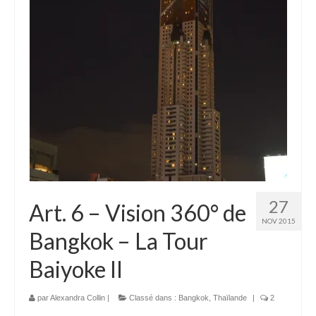
Laos
Carte du Laos
Laos – infos
Paludisme au Laos
Les articles du Laos
Vietnam
Carte du Vietnam
27
Art. 6 – Vision 360° de
Vietnam – Infos
NOV 2015
Bangkok – La Tour
Paludisme au Vietnam
Baiyoke II
Les articles du Vietnam
Cambodge
par
Alexandra Collin
|
Classé dans :
Bangkok
,
Thaïlande
|
2