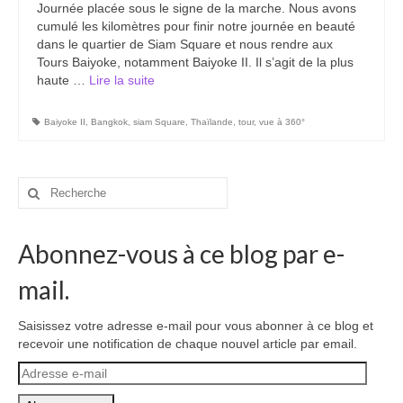
Journée placée sous le signe de la marche. Nous avons
Carte du Cambodge
cumulé les kilomètres pour finir notre journée en beauté
dans le quartier de Siam Square et nous rendre aux
Cambodge – Infos
Tours Baiyoke, notamment Baiyoke II. Il s’agit de la plus
haute …
Lire la suite­­
Toutes à l’école
Paludisme au Cambodge
Baiyoke II
,
Bangkok
,
siam Square
,
Thaïlande
,
tour
,
vue à 360°
Les articles du Cambodge
Rechercher
France
:
Carte de la France
Abonnez-vous à ce blog par e-
Notre région, la Normandie
mail.
Ville : Paris
Saisissez votre adresse e-mail pour vous abonner à ce blog et
recevoir une notification de chaque nouvel article par email.
Blog
Adresse
Catégories
e-