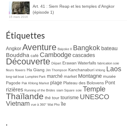
Art. 41 : Siem Reap et les temples d’Angkor
(épisode 1)
15 mars 2016
Étiquettes
Aventure
Bangkok
bateau
Angkor
Baiyoke II
Cambodge
Bouddha
cascades
café
Découverte
Erawan Waterfalls
Départ
fabrication soie
Laos
Ha Giang
Kanchanaburi
fleurs
flowers
Jim Thompson
khlong
Montagne
marché
market
musée
long-tail boat
Lumphini Park
plage
Pont
Pagode
Plateau des Bolovens
Pak Khlong Market
Temple
rizières
Running of the Brides
siam Square
soie
Thaïlande
UNESCO
tourisme
thé
tour
Vietnam
île
vue à 360°
Wat Pho
.