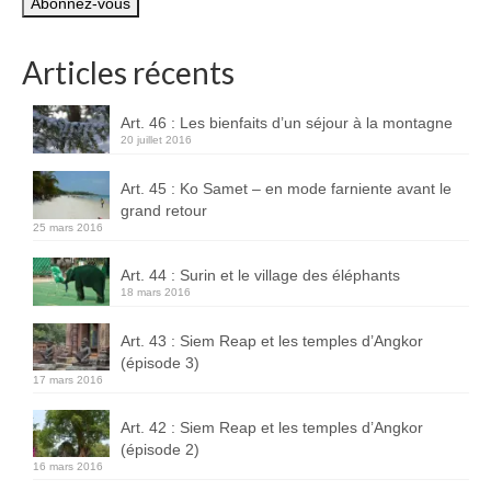
mail
Boucles d’articles
Articles récents
Commentaires récents
Archives des articles
Art. 46 : Les bienfaits d’un séjour à la montagne
20 juillet 2016
Nuage d’étiquettes
Art. 45 : Ko Samet – en mode farniente avant le
Flux RSS : Les articles
grand retour
25 mars 2016
Flux Rss : Les commentaires
Art. 44 : Surin et le village des éléphants
Images à la Une
18 mars 2016
Menu
Art. 43 : Siem Reap et les temples d’Angkor
(épisode 3)
17 mars 2016
Art. 42 : Siem Reap et les temples d’Angkor
(épisode 2)
16 mars 2016