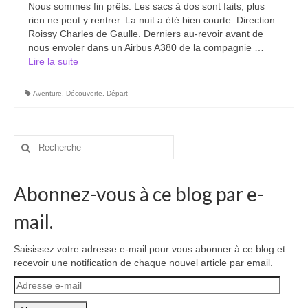
Nous sommes fin prêts. Les sacs à dos sont faits, plus
Carte du Cambodge
rien ne peut y rentrer. La nuit a été bien courte. Direction
Roissy Charles de Gaulle. Derniers au-revoir avant de
Cambodge – Infos
nous envoler dans un Airbus A380 de la compagnie …
Lire la suite­­
Toutes à l’école
Paludisme au Cambodge
Aventure
,
Découverte
,
Départ
Les articles du Cambodge
Rechercher
France
:
Carte de la France
Abonnez-vous à ce blog par e-
Notre région, la Normandie
mail.
Ville : Paris
Saisissez votre adresse e-mail pour vous abonner à ce blog et
recevoir une notification de chaque nouvel article par email.
Blog
Adresse
Catégories
e-