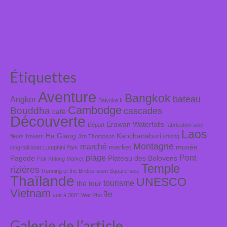
Étiquettes
Aventure
Bangkok
bateau
Angkor
Baiyoke II
Cambodge
Bouddha
cascades
café
Découverte
Erawan Waterfalls
Départ
fabrication soie
Laos
Ha Giang
Kanchanaburi
fleurs
flowers
Jim Thompson
khlong
Montagne
marché
market
musée
long-tail boat
Lumphini Park
plage
Pont
Pagode
Plateau des Bolovens
Pak Khlong Market
Temple
rizières
Running of the Brides
siam Square
soie
Thaïlande
UNESCO
tourisme
thé
tour
Vietnam
île
vue à 360°
Wat Pho
Galerie de l’article