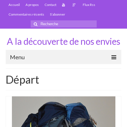
Accueil
A propos
Contact
Flux Rss
Commentaires récents
S’abonner
Rechercher
:
A la découverte de nos envies
Menu
Thaïlande
Départ
Carte Thaïlande
Thaïlande – Infos
Paludisme en Thaïlande
Les articles de la Thaïlande