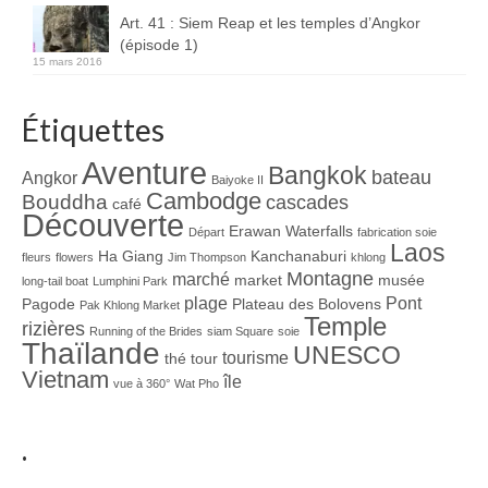
Art. 41 : Siem Reap et les temples d’Angkor
(épisode 1)
15 mars 2016
Étiquettes
Aventure
Bangkok
bateau
Angkor
Baiyoke II
Cambodge
Bouddha
cascades
café
Découverte
Erawan Waterfalls
Départ
fabrication soie
Laos
Ha Giang
Kanchanaburi
fleurs
flowers
Jim Thompson
khlong
Montagne
marché
market
musée
long-tail boat
Lumphini Park
plage
Pont
Pagode
Plateau des Bolovens
Pak Khlong Market
Temple
rizières
Running of the Brides
siam Square
soie
Thaïlande
UNESCO
tourisme
thé
tour
Vietnam
île
vue à 360°
Wat Pho
.