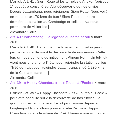
L'article Art. 41 : Siem Reap et les temples d’Angkor (épisode
Boucles d’articles
1) peut être consulté sur A la découverte de nos envies.
Depuis Battambang, nous rejoignons Siem Reap. Nous voilà
Commentaires récents
en route pour 170 kms de bus ! Siem Reap est notre
dernière destination au Cambodge et celle qui va nous
Archives des articles
permettre de visiter les […]
Alexandra Collin
Nuage d’étiquettes
Art. 40 : Battambang – la légende du bâton perdu
9 mars
2016
Flux RSS : Les articles
L'article Art. 40 : Battambang – la légende du bâton perdu
peut être consulté sur A la découverte de nos envies. Cette
Flux Rss : Les commentaires
fois-ci, nous quittons définitivement Phnom Penh. Un tuk-tuk
vient nous chercher à l’hôtel pour rejoindre la station de bus.
Images à la Une
7h30 de trajet pour rejoindre Battambang, situé à 290 kms
de la Capitale, dans […]
Menu
Alexandra Collin
Art. 39 : « Happy Chandara » et « Toutes à l’Ecole »
4 mars
2016
L'article Art. 39 : « Happy Chandara » et « Toutes à l’Ecole »
peut être consulté sur A la découverte de nos envies. Le
grand jour est enfin arrivé, il était programmé depuis si
longtemps ! Nous allons pouvoir visiter l’école « Happy
Chandara » dans le village de Prek Thmey à une vingtaine