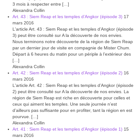
3 mois à respecter entre […]
Carte du Cambodge
Alexandra Collin
Art. 43 : Siem Reap et les temples d’Angkor (épisode 3)
17
Cambodge – Infos
mars 2016
L'article Art. 43 : Siem Reap et les temples d’Angkor (épisode
Toutes à l’école
3) peut être consulté sur A la découverte de nos envies.
Nous terminons notre découverte de la région de Siem Reap
Paludisme au Cambodge
par un dernier jour de visite en compagnie de Mister Chum.
Départ à 6 heures du matin pour un périple à l’extérieur des
Les articles du Cambodge
[…]
Alexandra Collin
France
Art. 42 : Siem Reap et les temples d’Angkor (épisode 2)
16
mars 2016
Carte de la France
L'article Art. 42 : Siem Reap et les temples d’Angkor (épisode
2) peut être consulté sur A la découverte de nos envies. La
Notre région, la Normandie
région de Siem Reap est riche en découverte pour celles et
ceux qui aiment les temples. Une seule journée n’est
Ville : Paris
d’ailleurs pas suffisante pour en profiter, tant la région en est
pourvue. […]
Blog
Alexandra Collin
Art. 41 : Siem Reap et les temples d’Angkor (épisode 1)
15
Catégories
mars 2016