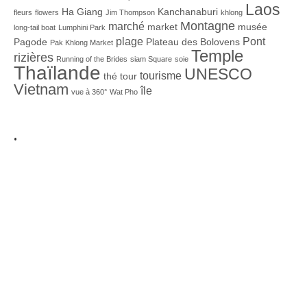
Laos
Ha Giang
Kanchanaburi
fleurs
flowers
Jim Thompson
khlong
Montagne
marché
market
musée
long-tail boat
Lumphini Park
plage
Pont
Pagode
Plateau des Bolovens
Pak Khlong Market
Temple
rizières
Running of the Brides
siam Square
soie
Thaïlande
UNESCO
tourisme
thé
tour
Vietnam
île
vue à 360°
Wat Pho
.