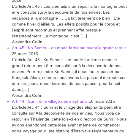
2016
Laos
L'article Art. 46 : Les bienfaits d’un séjour à la montagne peut
être consulté sur A la découverte de nos envies. Les
Carte du Laos
vacances à la montagne … Ça fait tellement de bien ! Été
comme hiver d’ailleurs. Les effets positifs pour le corps et
Laos – infos
l’esprit sont reconnus et prennent effet presque
instantanément. La montagne, c’est […]
Paludisme au Laos
Alexandra Collin
Art. 45 : Ko Samet – en mode farniente avant le grand retour
Les articles du Laos
25 mars 2016
L'article Art. 45 : Ko Samet – en mode farniente avant le
Vietnam
grand retour peut être consulté sur A la découverte de nos
envies. Pour rejoindre Ko Samet, il nous faut repasser par
Carte du Vietnam
Bangkok. Alors, comme nous avons fait pas mal de route ces
derniers jours, nous décidons de nous pauser pour la nuit
Vietnam – Infos
dans […]
Alexandra Collin
Paludisme au Vietnam
Art. 44 : Surin et le village des éléphants
18 mars 2016
L'article Art. 44 : Surin et le village des éléphants peut être
Les articles du Vietnam
consulté sur A la découverte de nos envies. Nous voilà de
retour en Thaïlande, cette fois-ci en direction de Surin ! Nous
avions abandonné cette idée avant même de commencer
Cambodge
notre voyage pour une histoire d’intervalle réglementaire de