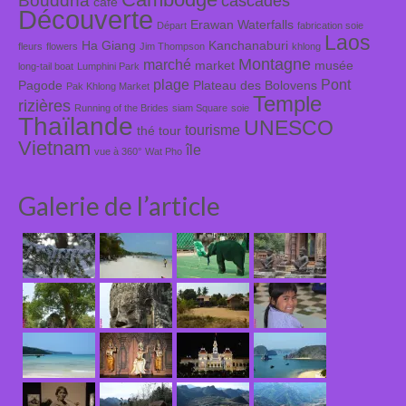
cascades
café
Découverte
Erawan Waterfalls
Départ
fabrication soie
Laos
Ha Giang
Kanchanaburi
fleurs
flowers
Jim Thompson
khlong
Montagne
marché
market
musée
long-tail boat
Lumphini Park
plage
Pont
Pagode
Plateau des Bolovens
Pak Khlong Market
Temple
rizières
Running of the Brides
siam Square
soie
Thaïlande
UNESCO
tourisme
thé
tour
Vietnam
île
vue à 360°
Wat Pho
Galerie de l’article