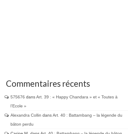
Commentaires récents
575676
dans
Art. 39 : « Happy Chandara » et « Toutes à
l’Ecole »
Alexandra Collin
dans
Art. 40 : Battambang – la légende du
bâton perdu
Carine M.
dans
Art. 40 : Battambang – la légende du bâton