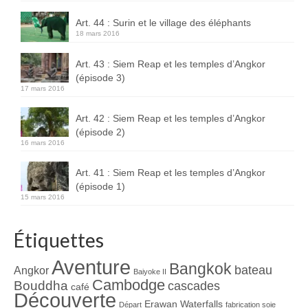
Art. 44 : Surin et le village des éléphants
18 mars 2016
Art. 43 : Siem Reap et les temples d’Angkor
(épisode 3)
17 mars 2016
Art. 42 : Siem Reap et les temples d’Angkor
(épisode 2)
16 mars 2016
Art. 41 : Siem Reap et les temples d’Angkor
(épisode 1)
15 mars 2016
Étiquettes
Aventure
Bangkok
bateau
Angkor
Baiyoke II
Cambodge
Bouddha
cascades
café
Découverte
Erawan Waterfalls
Départ
fabrication soie