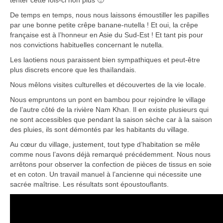
tenter cette fois-ci non plus 🙂
Boucles d’articles
De temps en temps, nous nous laissons émoustiller les papilles
par une bonne petite crêpe banane-nutella ! Et oui, la crêpe
Commentaires récents
française est à l’honneur en Asie du Sud-Est ! Et tant pis pour
nos convictions habituelles concernant le nutella.
Archives des articles
Les laotiens nous paraissent bien sympathiques et peut-être
plus discrets encore que les thaïlandais.
Nuage d’étiquettes
Nous mêlons visites culturelles et découvertes de la vie locale.
Flux RSS : Les articles
Nous empruntons un pont en bambou pour rejoindre le village
de l’autre côté de la rivière Nam Khan. Il en existe plusieurs qui
Flux Rss : Les commentaires
ne sont accessibles que pendant la saison sèche car à la saison
des pluies, ils sont démontés par les habitants du village.
Images à la Une
Au cœur du village, justement, tout type d’habitation se mêle
Menu
comme nous l’avons déjà remarqué précédemment. Nous nous
arrêtons pour observer la confection de pièces de tissus en soie
et en coton. Un travail manuel à l’ancienne qui nécessite une
sacrée maîtrise. Les résultats sont époustouflants.