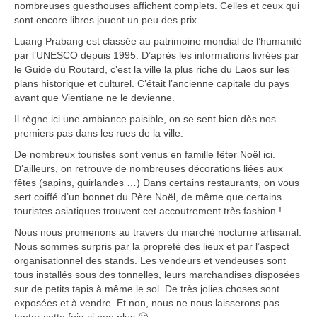
nombreuses guesthouses affichent complets. Celles et ceux qui
Carte du Cambodge
sont encore libres jouent un peu des prix.
Cambodge – Infos
Luang Prabang est classée au patrimoine mondial de l’humanité
par l’UNESCO depuis 1995. D’après les informations livrées par
Toutes à l’école
le Guide du Routard, c’est la ville la plus riche du Laos sur les
plans historique et culturel. C’était l’ancienne capitale du pays
Paludisme au Cambodge
avant que Vientiane ne le devienne.
Il règne ici une ambiance paisible, on se sent bien dès nos
Les articles du Cambodge
premiers pas dans les rues de la ville.
De nombreux touristes sont venus en famille fêter Noël ici.
France
D’ailleurs, on retrouve de nombreuses décorations liées aux
fêtes (sapins, guirlandes …) Dans certains restaurants, on vous
Carte de la France
sert coiffé d’un bonnet du Père Noël, de même que certains
touristes asiatiques trouvent cet accoutrement très fashion !
Notre région, la Normandie
Nous nous promenons au travers du marché nocturne artisanal.
Ville : Paris
Nous sommes surpris par la propreté des lieux et par l’aspect
organisationnel des stands. Les vendeurs et vendeuses sont
Blog
tous installés sous des tonnelles, leurs marchandises disposées
sur de petits tapis à même le sol. De très jolies choses sont
Catégories
exposées et à vendre. Et non, nous ne nous laisserons pas