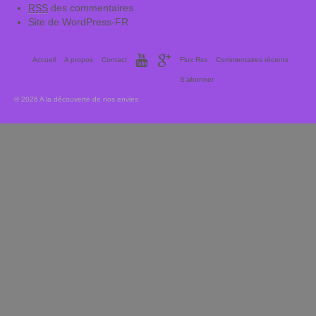
RSS
des commentaires
Site de WordPress-FR
Accueil
A propos
Contact
Flux Rss
Commentaires récents
S’abonner
© 2026 A la découverte de nos envies