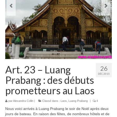
Laos
Carte du Laos
Laos – infos
Paludisme au Laos
Les articles du Laos
Vietnam
Art. 23 – Luang
26
Carte du Vietnam
DÉC 2015
Prabang : des débuts
Vietnam – Infos
prometteurs au Laos
Paludisme au Vietnam
Les articles du Vietnam
par
Alexandra Collin
|
Classé dans :
Laos
,
Luang Prabang
|
4
Nous voici arrivés à Luang Prabang le soir de Noël après deux
Cambodge
jours de bateau. En raison des fêtes, de nombreux hôtels et de