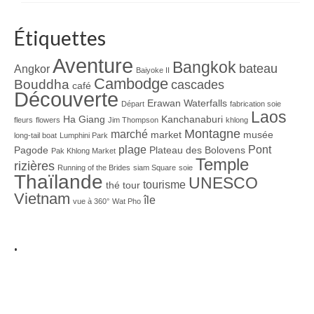
Étiquettes
Aventure
Bangkok
bateau
Angkor
Baiyoke II
Cambodge
Bouddha
cascades
café
Découverte
Erawan Waterfalls
Départ
fabrication soie
Laos
Ha Giang
Kanchanaburi
fleurs
flowers
Jim Thompson
khlong
Montagne
marché
market
musée
long-tail boat
Lumphini Park
plage
Pont
Pagode
Plateau des Bolovens
Pak Khlong Market
Temple
rizières
Running of the Brides
siam Square
soie
Thaïlande
UNESCO
tourisme
thé
tour
Vietnam
île
vue à 360°
Wat Pho
.