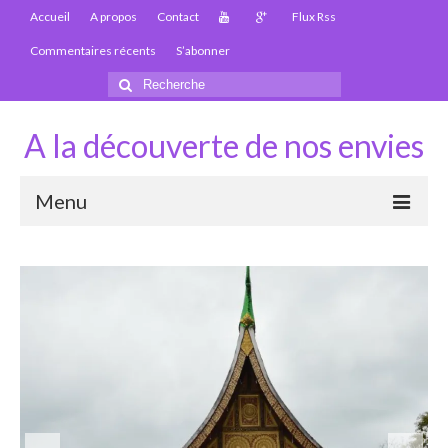
Accueil
A propos
Contact
Flux Rss
Commentaires récents
S’abonner
Rechercher
:
A la découverte de nos envies
Menu
Thaïlande
Carte Thaïlande
Thaïlande – Infos
Paludisme en Thaïlande
Les articles de la Thaïlande