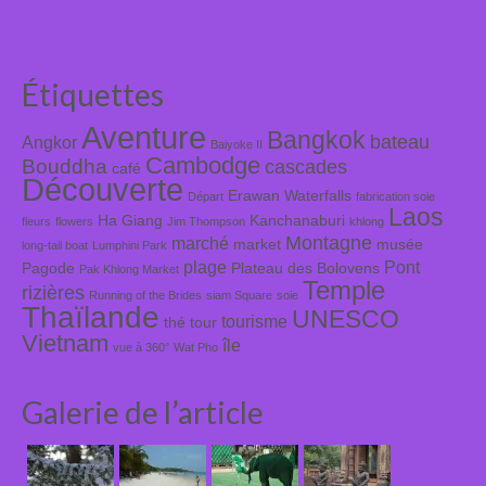
Étiquettes
Aventure
Bangkok
bateau
Angkor
Baiyoke II
Cambodge
Bouddha
cascades
café
Découverte
Erawan Waterfalls
Départ
fabrication soie
Laos
Ha Giang
Kanchanaburi
fleurs
flowers
Jim Thompson
khlong
Montagne
marché
market
musée
long-tail boat
Lumphini Park
plage
Pont
Pagode
Plateau des Bolovens
Pak Khlong Market
Temple
rizières
Running of the Brides
siam Square
soie
Thaïlande
UNESCO
tourisme
thé
tour
Vietnam
île
vue à 360°
Wat Pho
Galerie de l’article