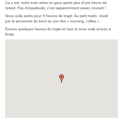
Ca y est, notre train entre en gare après plus d’une heure de
Boucles d’articles
retard. Pas d’inquiétude, c’est apparemment assez courant !
Commentaires récents
Nous voilà partis pour 9 heures de trajet. Au petit matin, réveil
par le personnel de bord au son des « morning, coffee »
Archives des articles
Encore quelques heures de trajet en bus et nous voilà arrivés à
Krabi.
Nuage d’étiquettes
Flux RSS : Les articles
Flux Rss : Les commentaires
Images à la Une
Menu