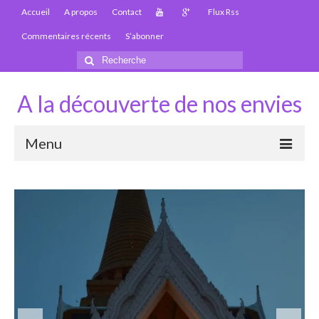
Accueil
A propos
Contact
Flux Rss
Commentaires récents
S’abonner
Rechercher
:
A la découverte de nos envies
Menu
Thaïlande
Carte Thaïlande
Thaïlande – Infos
Paludisme en Thaïlande
Les articles de la Thaïlande