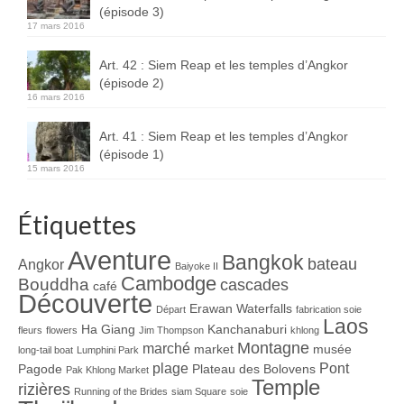
(épisode 3)
17 mars 2016
Art. 42 : Siem Reap et les temples d’Angkor
(épisode 2)
16 mars 2016
Art. 41 : Siem Reap et les temples d’Angkor
(épisode 1)
15 mars 2016
Étiquettes
Aventure
Bangkok
bateau
Angkor
Baiyoke II
Cambodge
Bouddha
cascades
café
Découverte
Erawan Waterfalls
Départ
fabrication soie
Laos
Ha Giang
Kanchanaburi
fleurs
flowers
Jim Thompson
khlong
Montagne
marché
market
musée
long-tail boat
Lumphini Park
plage
Pont
Pagode
Plateau des Bolovens
Pak Khlong Market
Temple
rizières
Running of the Brides
siam Square
soie