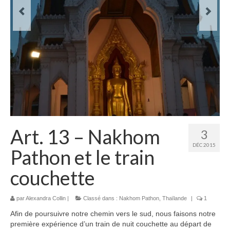
Laos
Carte du Laos
Laos – infos
Paludisme au Laos
Les articles du Laos
Vietnam
Art. 13 – Nakhom
3
Carte du Vietnam
DÉC 2015
Pathon et le train
Vietnam – Infos
couchette
Paludisme au Vietnam
Les articles du Vietnam
par
Alexandra Collin
|
Classé dans :
Nakhom Pathon
,
Thaïlande
|
1
Afin de poursuivre notre chemin vers le sud, nous faisons notre
Cambodge
première expérience d’un train de nuit couchette au départ de