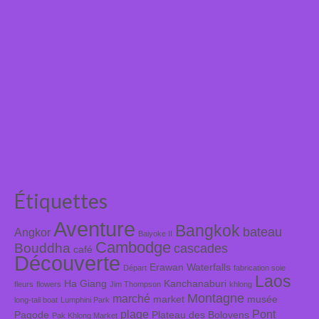
Étiquettes
Aventure
Bangkok
bateau
Angkor
Baiyoke II
Cambodge
Bouddha
cascades
café
Découverte
Erawan Waterfalls
Départ
fabrication soie
Laos
Ha Giang
Kanchanaburi
fleurs
flowers
Jim Thompson
khlong
Montagne
marché
market
musée
long-tail boat
Lumphini Park
plage
Pont
Pagode
Plateau des Bolovens
Pak Khlong Market