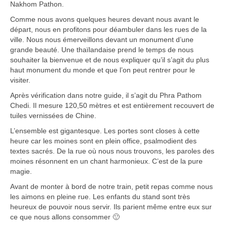
Nakhom Pathon.
Carte du Cambodge
Comme nous avons quelques heures devant nous avant le
Cambodge – Infos
départ, nous en profitons pour déambuler dans les rues de la
ville. Nous nous émerveillons devant un monument d’une
Toutes à l’école
grande beauté. Une thaïlandaise prend le temps de nous
souhaiter la bienvenue et de nous expliquer qu’il s’agit du plus
Paludisme au Cambodge
haut monument du monde et que l’on peut rentrer pour le
visiter.
Les articles du Cambodge
Après vérification dans notre guide, il s’agit du Phra Pathom
Chedi. Il mesure 120,50 mètres et est entièrement recouvert de
France
tuiles vernissées de Chine.
L’ensemble est gigantesque. Les portes sont closes à cette
Carte de la France
heure car les moines sont en plein office, psalmodient des
textes sacrés. De la rue où nous nous trouvons, les paroles des
Notre région, la Normandie
moines résonnent en un chant harmonieux. C’est de la pure
magie.
Ville : Paris
Avant de monter à bord de notre train, petit repas comme nous
Blog
les aimons en pleine rue. Les enfants du stand sont très
heureux de pouvoir nous servir. Ils parient même entre eux sur
Catégories
ce que nous allons consommer 🙂