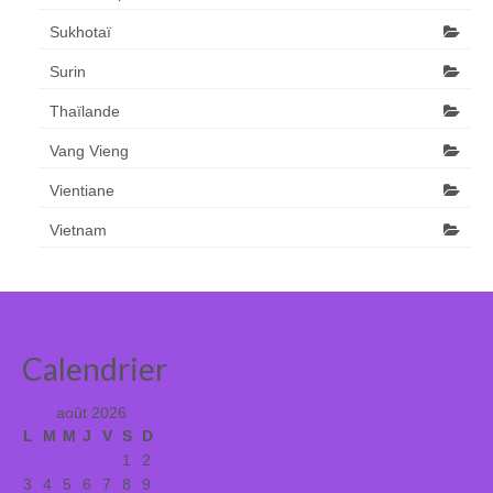
Sukhotaï
Surin
Thaïlande
Vang Vieng
Vientiane
Vietnam
Calendrier
août 2026
L
M
M
J
V
S
D
1
2
3
4
5
6
7
8
9