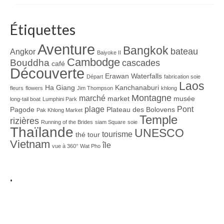
Étiquettes
Aventure
Bangkok
bateau
Angkor
Baiyoke II
Cambodge
Bouddha
cascades
café
Découverte
Erawan Waterfalls
Départ
fabrication soie
Laos
Ha Giang
Kanchanaburi
fleurs
flowers
Jim Thompson
khlong
Montagne
marché
market
musée
long-tail boat
Lumphini Park
plage
Pont
Pagode
Plateau des Bolovens
Pak Khlong Market
Temple
rizières
Running of the Brides
siam Square
soie
Thaïlande
UNESCO
tourisme
thé
tour
Vietnam
île
vue à 360°
Wat Pho
.