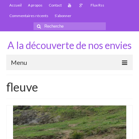
Accueil
A propos
Contact
Flux Rss
Commentaires récents
S’abonner
Rechercher
:
A la découverte de nos envies
Menu
Thaïlande
fleuve
Carte Thaïlande
Thaïlande – Infos
Paludisme en Thaïlande
Les articles de la Thaïlande