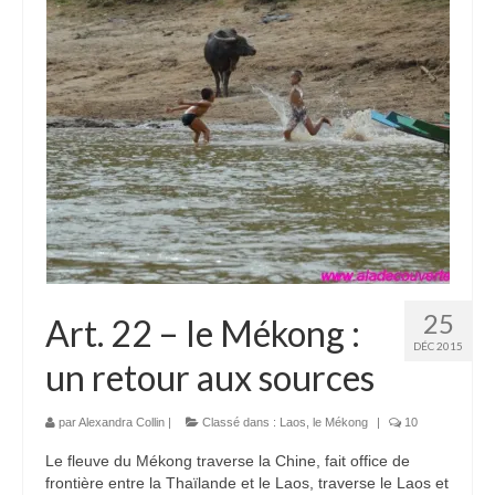
Laos
Carte du Laos
Laos – infos
Paludisme au Laos
Les articles du Laos
Vietnam
Carte du Vietnam
25
Art. 22 – le Mékong :
Vietnam – Infos
DÉC 2015
un retour aux sources
Paludisme au Vietnam
Les articles du Vietnam
par
Alexandra Collin
|
Classé dans :
Laos
,
le Mékong
|
10
Le fleuve du Mékong traverse la Chine, fait office de
Cambodge
frontière entre la Thaïlande et le Laos, traverse le Laos et