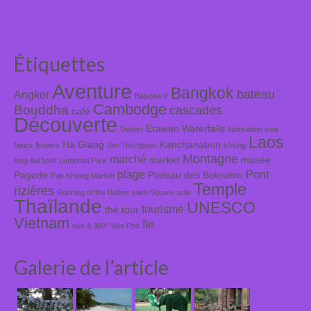
Étiquettes
Aventure
Bangkok
bateau
Angkor
Baiyoke II
Cambodge
Bouddha
cascades
café
Découverte
Erawan Waterfalls
Départ
fabrication soie
Laos
Ha Giang
Kanchanaburi
fleurs
flowers
Jim Thompson
khlong
Montagne
marché
market
musée
long-tail boat
Lumphini Park
plage
Pont
Pagode
Plateau des Bolovens
Pak Khlong Market
Temple
rizières
Running of the Brides
siam Square
soie
Thaïlande
UNESCO
tourisme
thé
tour
Vietnam
île
vue à 360°
Wat Pho
Galerie de l’article