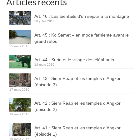
Articles récents
Boucles d’articles
Art. 46 : Les bienfaits d’un séjour à la montagne
Commentaires récents
20 juillet 2016
Archives des articles
Art. 45 : Ko Samet – en mode farniente avant le
grand retour
Nuage d’étiquettes
25 mars 2016
Flux RSS : Les articles
Art. 44 : Surin et le village des éléphants
18 mars 2016
Flux Rss : Les commentaires
Art. 43 : Siem Reap et les temples d’Angkor
Images à la Une
(épisode 3)
17 mars 2016
Menu
Art. 42 : Siem Reap et les temples d’Angkor
(épisode 2)
16 mars 2016
Art. 41 : Siem Reap et les temples d’Angkor
(épisode 1)
15 mars 2016