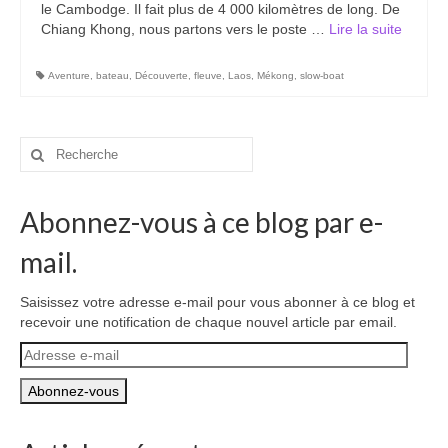
le Cambodge. Il fait plus de 4 000 kilomètres de long. De
Carte du Cambodge
Chiang Khong, nous partons vers le poste …
Lire la suite­­
Cambodge – Infos
Aventure
,
bateau
,
Découverte
,
fleuve
,
Laos
,
Mékong
,
slow-boat
Toutes à l’école
Paludisme au Cambodge
Rechercher
:
Les articles du Cambodge
Abonnez-vous à ce blog par e-
France
mail.
Carte de la France
Notre région, la Normandie
Saisissez votre adresse e-mail pour vous abonner à ce blog et
recevoir une notification de chaque nouvel article par email.
Ville : Paris
Adresse
e-
Blog
mail
Catégories