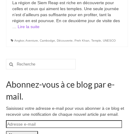
La région de Siem Reap est riche en découverte pour
Carte du Cambodge
celles et ceux qui aiment les temples. Une seule journée
n’est d’ailleurs pas suffisante pour en profiter, tant la
Cambodge – Infos
région en est pourvue. En ce deuxième jour de visite des
…
Lire la suite­­
Toutes à l’école
Paludisme au Cambodge
Angkor
,
Aventure
,
Cambodge
,
Découverte
,
Preh Khan
,
Temple
,
UNESCO
Les articles du Cambodge
Rechercher
France
:
Carte de la France
Abonnez-vous à ce blog par e-
Notre région, la Normandie
mail.
Ville : Paris
Saisissez votre adresse e-mail pour vous abonner à ce blog et
recevoir une notification de chaque nouvel article par email.
Blog
Adresse
Catégories
e-