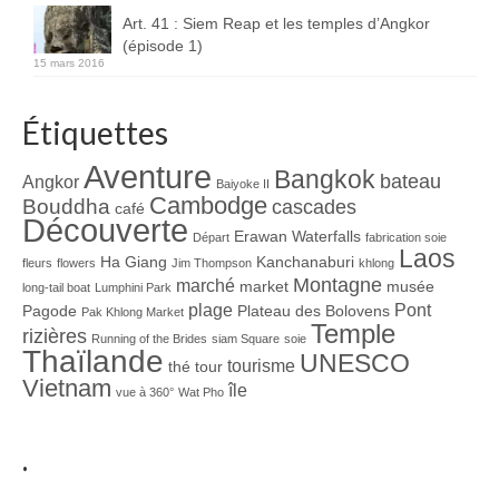
Art. 41 : Siem Reap et les temples d’Angkor
(épisode 1)
15 mars 2016
Étiquettes
Aventure
Bangkok
bateau
Angkor
Baiyoke II
Cambodge
Bouddha
cascades
café
Découverte
Erawan Waterfalls
Départ
fabrication soie
Laos
Ha Giang
Kanchanaburi
fleurs
flowers
Jim Thompson
khlong
Montagne
marché
market
musée
long-tail boat
Lumphini Park
plage
Pont
Pagode
Plateau des Bolovens
Pak Khlong Market
Temple
rizières
Running of the Brides
siam Square
soie
Thaïlande
UNESCO
tourisme
thé
tour
Vietnam
île
vue à 360°
Wat Pho
.