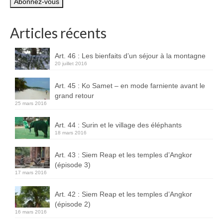
mail
Boucles d’articles
Articles récents
Commentaires récents
Archives des articles
Art. 46 : Les bienfaits d’un séjour à la montagne
20 juillet 2016
Nuage d’étiquettes
Art. 45 : Ko Samet – en mode farniente avant le
Flux RSS : Les articles
grand retour
25 mars 2016
Flux Rss : Les commentaires
Art. 44 : Surin et le village des éléphants
Images à la Une
18 mars 2016
Menu
Art. 43 : Siem Reap et les temples d’Angkor
(épisode 3)
17 mars 2016
Art. 42 : Siem Reap et les temples d’Angkor
(épisode 2)
16 mars 2016