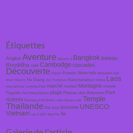
Étiquettes
Aventure
Bangkok
bateau
Angkor
Baiyoke II
Cambodge
Bouddha
cascades
café
Découverte
Erawan Waterfalls
Départ
fabrication soie
Laos
Ha Giang
Kanchanaburi
fleurs
flowers
Jim Thompson
khlong
Montagne
marché
market
musée
long-tail boat
Lumphini Park
plage
Pont
Pagode
Plateau des Bolovens
Pak Khlong Market
Temple
rizières
Running of the Brides
siam Square
soie
Thaïlande
UNESCO
tourisme
thé
tour
Vietnam
île
vue à 360°
Wat Pho
Galerie de l’article