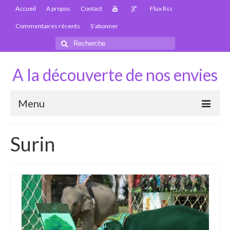
Accueil
A propos
Contact
Flux Rss
Commentaires récents
S’abonner
Rechercher
:
A la découverte de nos envies
Menu
Thaïlande
Surin
Carte Thaïlande
Thaïlande – Infos
Paludisme en Thaïlande
Les articles de la Thaïlande