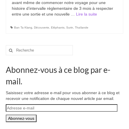
avant même de commencer notre voyage pour une
Carte du Cambodge
histoire d’intervalle réglementaire de 3 mois à respecter
entre une sortie et une nouvelle …
Lire la suite­­
Cambodge – Infos
Toutes à l’école
Ban Ta Klang
,
Découverte
,
Eléphants
,
Surin
,
Thaïlande
Paludisme au Cambodge
Rechercher
Les articles du Cambodge
:
France
Abonnez-vous à ce blog par e-
Carte de la France
mail.
Notre région, la Normandie
Saisissez votre adresse e-mail pour vous abonner à ce blog et
recevoir une notification de chaque nouvel article par email.
Ville : Paris
Adresse
Blog
e-
mail
Catégories