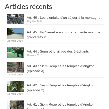
Articles récents
Boucles d’articles
Commentaires récents
Art. 46 : Les bienfaits d’un séjour à la montagne
20 juillet 2016
Archives des articles
Art. 45 : Ko Samet – en mode farniente avant le
Nuage d’étiquettes
grand retour
25 mars 2016
Flux RSS : Les articles
Art. 44 : Surin et le village des éléphants
Flux Rss : Les commentaires
18 mars 2016
Images à la Une
Art. 43 : Siem Reap et les temples d’Angkor
(épisode 3)
Menu
17 mars 2016
Art. 42 : Siem Reap et les temples d’Angkor
(épisode 2)
16 mars 2016
Art. 41 : Siem Reap et les temples d’Angkor