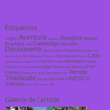
Étiquettes
Aventure
Bangkok
bateau
Angkor
Baiyoke II
Cambodge
Bouddha
cascades
café
Découverte
Erawan Waterfalls
Départ
fabrication soie
Laos
Ha Giang
Kanchanaburi
fleurs
flowers
Jim Thompson
khlong
Montagne
marché
market
musée
long-tail boat
Lumphini Park
plage
Pont
Pagode
Plateau des Bolovens
Pak Khlong Market
Temple
rizières
Running of the Brides
siam Square
soie
Thaïlande
UNESCO
tourisme
thé
tour
Vietnam
île
vue à 360°
Wat Pho
Galerie de l’article