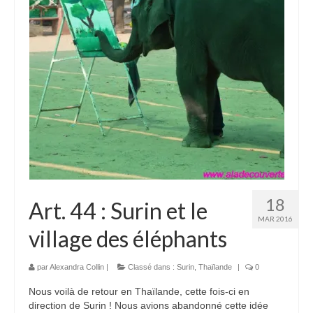
Laos
Carte du Laos
Laos – infos
Paludisme au Laos
Les articles du Laos
Vietnam
Carte du Vietnam
18
Art. 44 : Surin et le
Vietnam – Infos
MAR 2016
village des éléphants
Paludisme au Vietnam
Les articles du Vietnam
par
Alexandra Collin
|
Classé dans :
Surin
,
Thaïlande
|
0
Nous voilà de retour en Thaïlande, cette fois-ci en
Cambodge
direction de Surin ! Nous avions abandonné cette idée