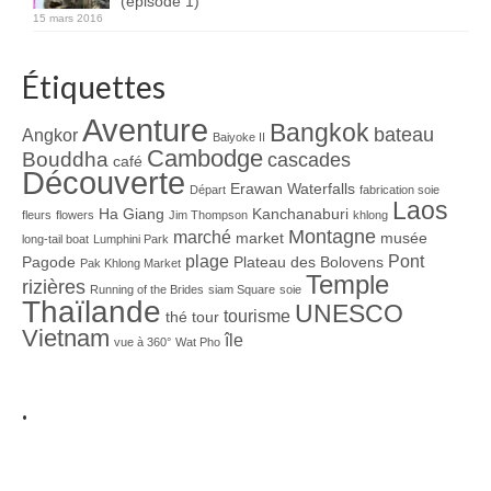
(épisode 1)
15 mars 2016
Étiquettes
Aventure
Bangkok
bateau
Angkor
Baiyoke II
Cambodge
Bouddha
cascades
café
Découverte
Erawan Waterfalls
Départ
fabrication soie
Laos
Ha Giang
Kanchanaburi
fleurs
flowers
Jim Thompson
khlong
Montagne
marché
market
musée
long-tail boat
Lumphini Park
plage
Pont
Pagode
Plateau des Bolovens
Pak Khlong Market
Temple
rizières
Running of the Brides
siam Square
soie
Thaïlande
UNESCO
tourisme
thé
tour
Vietnam
île
vue à 360°
Wat Pho
.