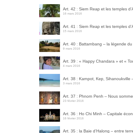
Art. 42 : Siem Reap et les temples d
16 mars 2016
Art. 41 : Siem Reap et les temples d
15 mars 2016
Art. 40 : Battambang – la légende du
9 mars 2016
Art. 39 : « Happy Chandara » et « Tou
4 mars 2016
Art. 38 : Kampot, Kep, Sihanoukville 
3 mars 2016
Art. 37 : Phnom Penh – Nous sommes 
23 février 2016
Art. 36 : Ho Chi Minh – Capitale éc
16 février 2016
Art. 35 : la Baie d’Halong – entre ter