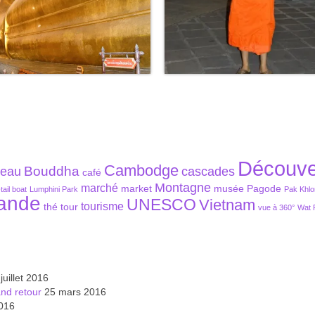
Découve
Cambodge
Bouddha
teau
cascades
café
Montagne
marché
market
musée
Pagode
tail boat
Lumphini Park
Pak Khlo
lande
UNESCO
Vietnam
tourisme
thé
tour
vue à 360°
Wat 
juillet 2016
and retour
25 mars 2016
016