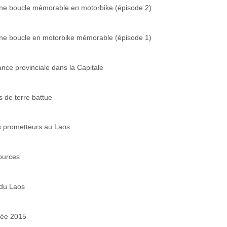
 une boucle mémorable en motorbike (épisode 2)
 une boucle en motorbike mémorable (épisode 1)
nce provinciale dans la Capitale
s de terre battue
s prometteurs au Laos
sources
 du Laos
née 2015