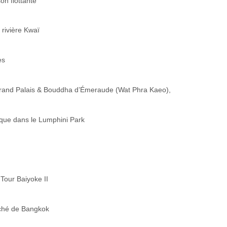
on flottante
 rivière Kwaï
es
e Grand Palais & Bouddha d’Émeraude (Wat Phra Kaeo),
oque dans le Lumphini Park
Tour Baiyoke II
rché de Bangkok