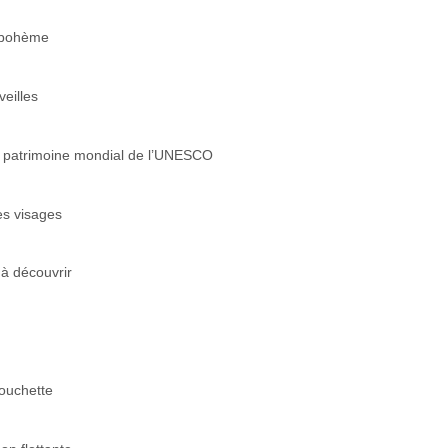
u bohème
veilles
 au patrimoine mondial de l’UNESCO
es visages
 à découvrir
couchette