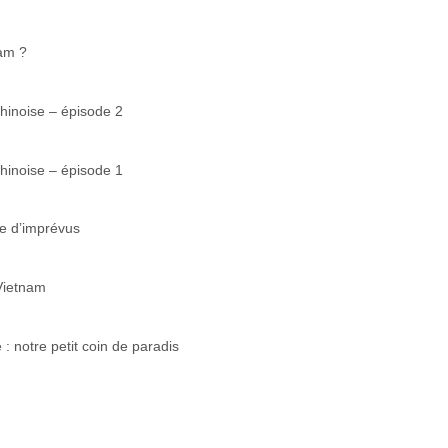
nam ?
 chinoise – épisode 2
 chinoise – épisode 1
ne d’imprévus
 Vietnam
: notre petit coin de paradis