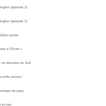
’Angkor (épisode 2)
’Angkor (épisode 1)
 bâton perdu
tes à l’Ecole »
– en direction du Sud
enfin arrivés !
onomique du pays
re et mer