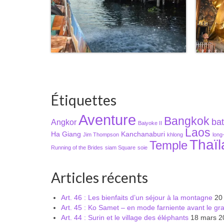
Étiquettes
Aventure
Bangkok
ba
Angkor
Baiyoke II
Laos
Ha Giang
Kanchanaburi
Jim Thompson
khlong
long-
Thaï
Temple
Running of the Brides
siam Square
soie
Articles récents
Art. 46 : Les bienfaits d’un séjour à la montagne
20 
Art. 45 : Ko Samet – en mode farniente avant le gr
Art. 44 : Surin et le village des éléphants
18 mars 2