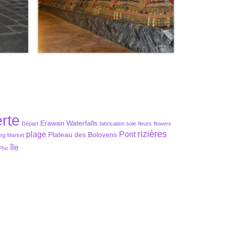
rte
Erawan Waterfalls
Départ
fabrication soie
fleurs
flowers
rizières
plage
Pont
Plateau des Bolovens
ng Market
île
Pho