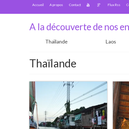
Accueil
A propos
Contact
Flux Rss
C
A la découverte de nos en
Thaïlande
Laos
Thaïlande